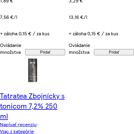
3,29 €
1,89 €
13,16 €/l
7,56 €/l
+ záloha 0,15 € / za kus
+ záloha 0,15 € / za kus
Ovládanie
Ovládanie
množstva
množstva
Pridať
Pridať
Tatratea Zbojnícky s
tonicom 7,2% 250
ml
Napísať recenziu
Viac z kategórie