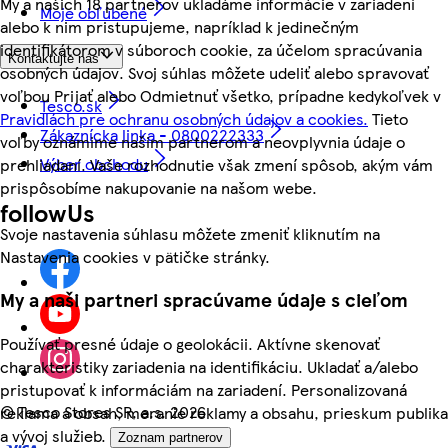
My a našich 18 partnerov ukladáme informácie v zariadení
Moje obľúbené
alebo k nim pristupujeme, napríklad k jedinečným
identifikátorom v súboroch cookie, za účelom spracúvania
Kontaktujte nás
osobných údajov. Svoj súhlas môžete udeliť alebo spravovať
voľbou Prijať alebo Odmietnuť všetko, prípadne kedykoľvek v
Tesco.sk
Pravidlách pre ochranu osobných údajov a cookies.
Tieto
Zákaznícka linka - 0800222333
voľby oznámime našim partnerom a neovplyvnia údaje o
Výber obchodu
prehliadaní. Vaše rozhodnutie však zmení spôsob, akým vám
prispôsobíme nakupovanie na našom webe.
followUs
Svoje nastavenia súhlasu môžete zmeniť kliknutím na
Nastavenia cookies v pätičke stránky.
My a naši partneri spracúvame údaje s cieľom
Používať presné údaje o geolokácii. Aktívne skenovať
charakteristiky zariadenia na identifikáciu. Ukladať a/alebo
pristupovať k informáciám na zariadení. Personalizovaná
©
Tesco Stores SR, a.s. 2026
reklama a obsah, meranie reklamy a obsahu, prieskum publika
a vývoj služieb.
Zoznam partnerov