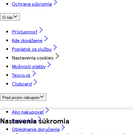
Ochrana súkromia
O nás
Prístupnosť
Kde dovážame
Poplatok za službu
Nastavenia cookies
Možnosti platby
Tesco.sk
Clubcard
Pred prvým nákupom
Ako nakupovať
Nastavenia súkromia
Registrácia
Objednanie doručenia