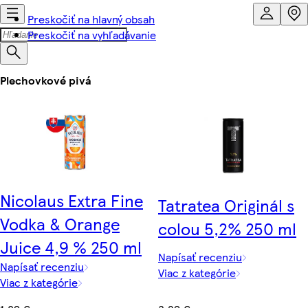
Preskočiť na hlavný obsah
Preskočiť na vyhľadávanie
Plechovkové pivá
Nicolaus Extra Fine
Tatratea Originál s
Vodka & Orange
colou 5,2% 250 ml
Juice 4,9 % 250 ml
Napísať recenziu
Napísať recenziu
Viac z kategórie
Viac z kategórie