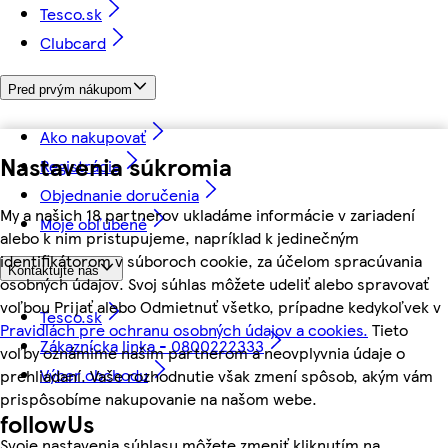
Tesco.sk
Clubcard
Pred prvým nákupom
Ako nakupovať
Nastavenia súkromia
Registrácia
Objednanie doručenia
My a našich 18 partnerov ukladáme informácie v zariadení
Moje obľúbené
alebo k nim pristupujeme, napríklad k jedinečným
identifikátorom v súboroch cookie, za účelom spracúvania
Kontaktujte nás
osobných údajov. Svoj súhlas môžete udeliť alebo spravovať
voľbou Prijať alebo Odmietnuť všetko, prípadne kedykoľvek v
Tesco.sk
Pravidlách pre ochranu osobných údajov a cookies.
Tieto
Zákaznícka linka - 0800222333
voľby oznámime našim partnerom a neovplyvnia údaje o
Výber obchodu
prehliadaní. Vaše rozhodnutie však zmení spôsob, akým vám
prispôsobíme nakupovanie na našom webe.
followUs
Svoje nastavenia súhlasu môžete zmeniť kliknutím na