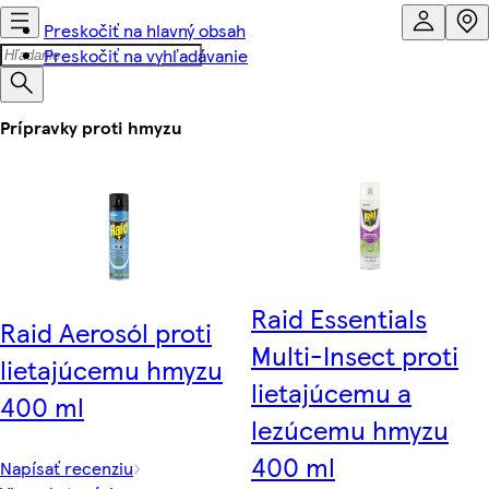
Preskočiť na hlavný obsah
Preskočiť na vyhľadávanie
Prípravky proti hmyzu
Raid Essentials
Raid Aerosól proti
Multi-Insect proti
lietajúcemu hmyzu
lietajúcemu a
400 ml
lezúcemu hmyzu
400 ml
Napísať recenziu