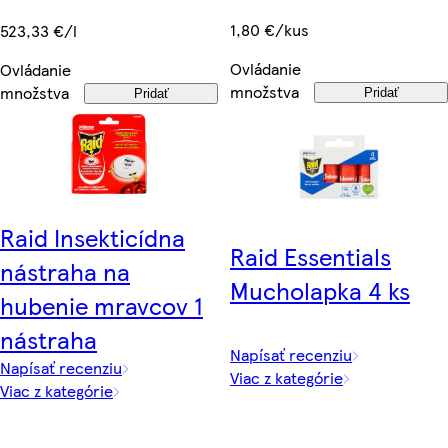
1,80 €/kus
523,33 €/l
Ovládanie
Ovládanie
množstva
množstva
Pridať
Pridať
Raid Insekticídna
Raid Essentials
nástraha na
Mucholapka 4 ks
hubenie mravcov 1
nástraha
Napísať recenziu
Napísať recenziu
Viac z kategórie
Viac z kategórie