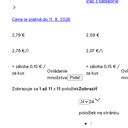
Viac z kategórie
Cena je platná do 11. 8. 2026
2,59 €
2,79 €
2,07 €/l
2,79 €/l
+ záloha 0,15 € /
+ záloha 0,15 € /
Ovl
Ovládanie
za kus
za kus
mn
množstva
Pridať
Zobrazuje sa
1 až 11
z
11
položiek
Zobraziť
24
položiek na stránku