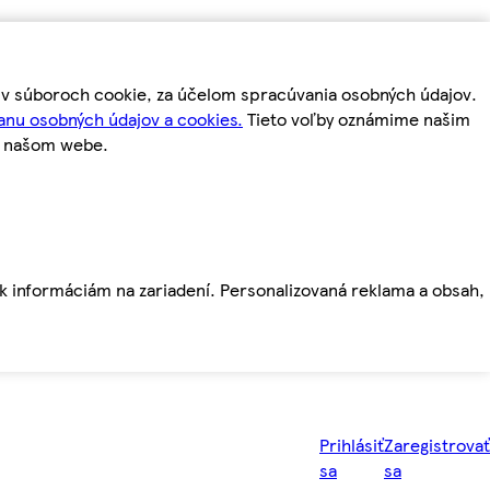
m v súboroch cookie, za účelom spracúvania osobných údajov.
anu osobných údajov a cookies.
Tieto voľby oznámime našim
a našom webe.
ť k informáciám na zariadení. Personalizovaná reklama a obsah,
Prihlásiť
Zaregistrovať
sa
sa