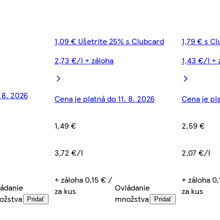
1,09 € Ušetrite 25% s Clubcard
1,79 € s C
2,73 €/l + záloha
1,43 €/l + 
. 8. 2026
Cena je platná do 11. 8. 2026
Cena je pla
1,49 €
2,59 €
3,72 €/l
2,07 €/l
+ záloha 0,15 € /
+ záloha 0,
ádanie
Ovládanie
za kus
za kus
ožstva
množstva
Pridať
Pridať