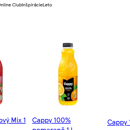
nline Club
Inšpirácie
Leto
vý Mix 1
Cappy 100%
Cappy 1
pomaranč 1 l