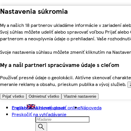
Nastavenia súkromia
My a našich 18 partnerov ukladáme informácie v zariadení ale
Svoj súhlas môžete udeliť alebo spravovať voľbou Prijať aleb
partnerom a neovplyvnia údaje o prehliadaní. Vaše rozhodnu
Svoje nastavenia súhlasu môžete zmeniť kliknutím na Nastaven
My a naši partneri spracúvame údaje s cieľom
Používať presné údaje o geolokácii. Aktívne skenovať charakter
meranie reklamy a obsahu, prieskum publika a vývoj služieb.
Prijať všetko
Odmietnuť všetko
Vlastné nastavenie
Preskočiť na hlavný obsah
English
Ako nakupovať online
Nápoveda
Preskočiť na vyhľadávanie