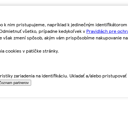
bo k nim pristupujeme, napríklad k jedinečným identifikátoro
o Odmietnuť všetko, prípadne kedykoľvek v
Pravidlách pre ochr
tie však zmení spôsob, akým vám prispôsobíme nakupovanie n
ia cookies v pätičke stránky.
istiky zariadenia na identifikáciu. Ukladať a/alebo pristupova
Zoznam partnerov