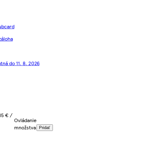
lubcard
záloha
tná do 11. 8. 2026
15 € /
Ovládanie
množstva
Pridať