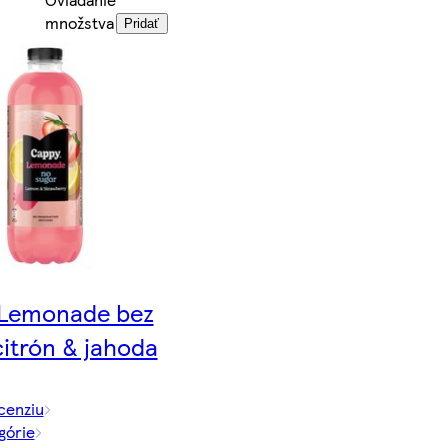
množstva
Pridať
Lemonade bez
citrón & jahoda
cenziu
górie