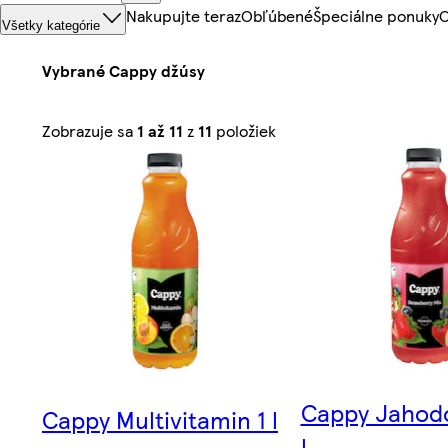
Nakupujte teraz
Obľúbené
Špeciálne ponuky
O
Všetky kategórie
Vybrané Cappy džúsy
Zoradené
Zobrazuje sa
1 až 11
z
11
položiek
podľa
relevantnosti
Cappy Jahodo
Cappy Multivitamin 1 l
l