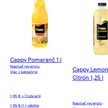
Cappy Pomaranč 1 l
Napísať recenziu
Cappy Lemo
Viac z kategórie
Citrón 1,25 l
1,95 € s Clubcard
Napísať recenziu
1,95 €/l + záloha