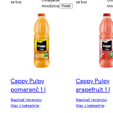
za kus
za kus
množstva
mn
Pridať
Cappy Pulpy
Cappy Pulpy
pomaranč 1 l
grapefruit 1 l
Napísať recenziu
Napísať recenziu
Viac z kategórie
Viac z kategórie