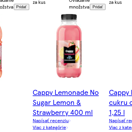
za kus
za kus
ožstva
množstva
Pridať
Pridať
Cappy Lemonade No
Cappy 
Sugar Lemon &
cukru 
Strawberry 400 ml
1,25 l
Napísať recenziu
Napísať re
Viac z kategórie
Viac z kate