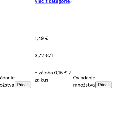
Viac z kategórie
1,49 €
3,72 €/l
+ záloha 0,15 € /
ádanie
Ovládanie
za kus
ožstva
množstva
Pridať
Pridať