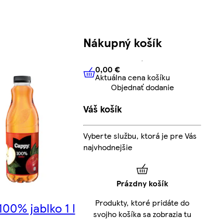
Nákupný košík
0,00 €
Aktuálna cena košíku
0,00 €
Aktuálna cena košíku
Objednať dodanie
Váš košík
Vyberte službu, ktorá je pre Vás
najvhodnejšie
Prázdny košík
Produkty, ktoré pridáte do
00% jablko 1 l
svojho košíka sa zobrazia tu