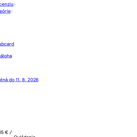
cenziu
górie
lubcard
záloha
tná do 11. 8. 2026
15 € /
Ovládanie