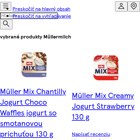
Preskočiť na hlavný obsah
Preskočiť na vyhľadávanie
vybrané produkty Müllermilch
Müller Mix Chantilly
Müller Mix Creamy
Jogurt Choco
Jogurt Strawberry
Waffles jogurt so
130 g
smotanovou
príchuťou 130 g
Napísať recenziu