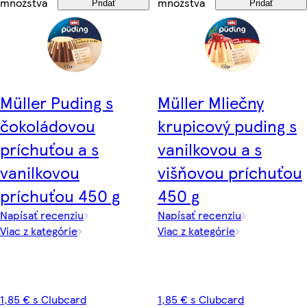
množstva
množstva
Pridať
Pridať
Müller Puding s
Müller Mliečny
čokoládovou
krupicový puding s
príchuťou a s
vanilkovou a s
vanilkovou
višňovou príchuťou
príchuťou 450 g
450 g
Napísať recenziu
Napísať recenziu
Viac z kategórie
Viac z kategórie
1,85 € s Clubcard
1,85 € s Clubcard