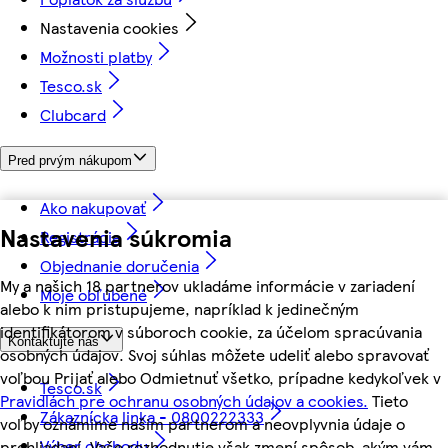
Nastavenia cookies
Možnosti platby
Tesco.sk
Clubcard
Pred prvým nákupom
Ako nakupovať
Nastavenia súkromia
Registrácia
Objednanie doručenia
My a našich 18 partnerov ukladáme informácie v zariadení
Moje obľúbené
alebo k nim pristupujeme, napríklad k jedinečným
identifikátorom v súboroch cookie, za účelom spracúvania
Kontaktujte nás
osobných údajov. Svoj súhlas môžete udeliť alebo spravovať
voľbou Prijať alebo Odmietnuť všetko, prípadne kedykoľvek v
Tesco.sk
Pravidlách pre ochranu osobných údajov a cookies.
Tieto
Zákaznícka linka - 0800222333
voľby oznámime našim partnerom a neovplyvnia údaje o
Výber obchodu
prehliadaní. Vaše rozhodnutie však zmení spôsob, akým vám