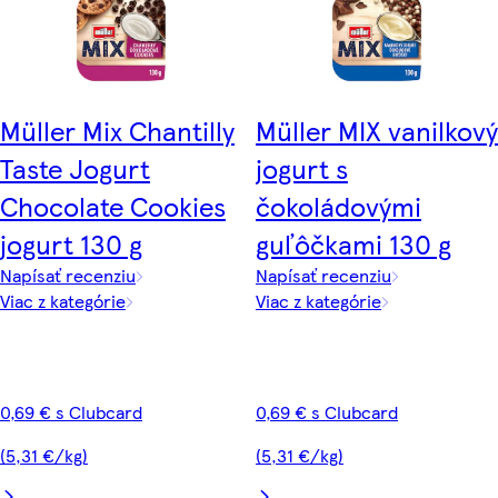
Müller Mix Chantilly
Müller MIX vanilkový
Taste Jogurt
jogurt s
Chocolate Cookies
čokoládovými
jogurt 130 g
guľôčkami 130 g
Napísať recenziu
Napísať recenziu
Viac z kategórie
Viac z kategórie
0,69 € s Clubcard
0,69 € s Clubcard
(5,31 €/kg)
(5,31 €/kg)