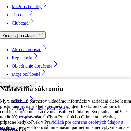
Možnosti platby
Tesco.sk
Clubcard
Pred prvým nákupom
Ako nakupovať
Registrácia
Objednanie doručenia
Moje obľúbené
Kontaktujte nás
Nastavenia súkromia
Tesco.sk
My a našich 18 partnerov ukladáme informácie v zariadení alebo k nim
pristupujeme, napríklad k jedinečným identifikátorom v súboroch
Zákaznícka linka - 0800222333
cookie, za účelom spracúvania osobných údajov. Svoj súhlas môžete
udeliť alebo spravovať voľbou Prijať alebo Odmietnuť všetko,
Výber obchodu
prípadne kedykoľvek v
Pravidlách pre ochranu osobných údajov a
cookies.
Tieto voľby oznámime našim partnerom a neovplyvnia údaje
followUs