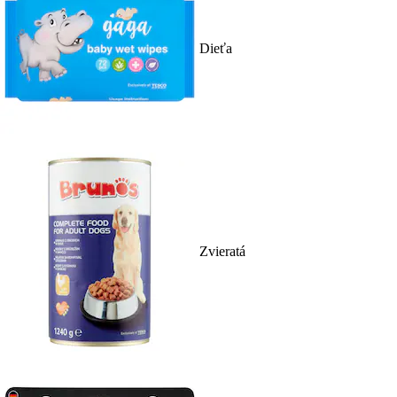
Dieťa
Zvieratá