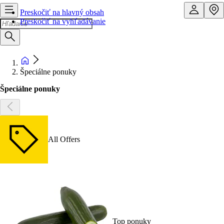
Preskočiť na hlavný obsah
Preskočiť na vyhľadávanie
Špeciálne ponuky
Špeciálne ponuky
All Offers
Top ponuky