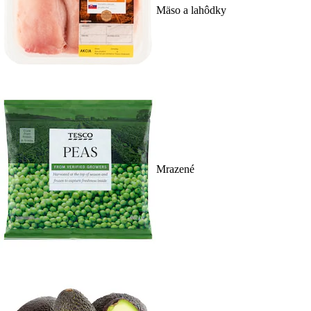
Mäso a lahôdky
Mrazené