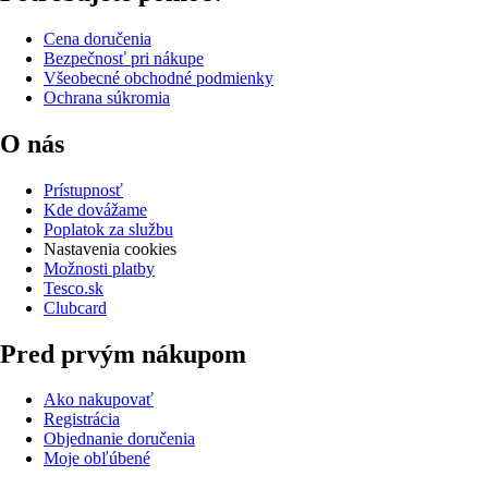
Cena doručenia
Bezpečnosť pri nákupe
Všeobecné obchodné podmienky
Ochrana súkromia
O nás
Prístupnosť
Kde dovážame
Poplatok za službu
Nastavenia cookies
Možnosti platby
Tesco.sk
Clubcard
Pred prvým nákupom
Ako nakupovať
Registrácia
Objednanie doručenia
Moje obľúbené