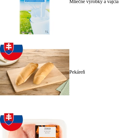
Mliečne výrobky a vajcia
Pekáreň