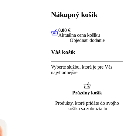
Nákupný košík
0,00 €
Aktuálna cena košíku
0,00 €
Aktuálna cena košíku
Objednať dodanie
Váš košík
Vyberte službu, ktorá je pre Vás
najvhodnejšie
Prázdny košík
Produkty, ktoré pridáte do svojho
košíka sa zobrazia tu