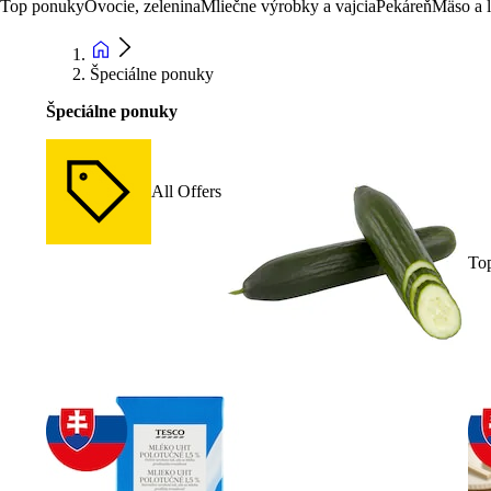
Top ponuky
Ovocie, zelenina
Mliečne výrobky a vajcia
Pekáreň
Mäso a 
Špeciálne ponuky
Špeciálne ponuky
All Offers
To