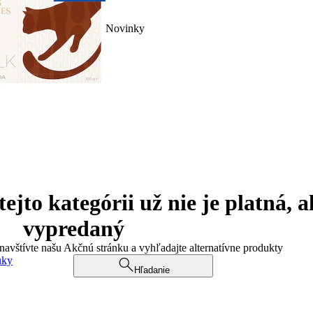
Novinky
jto kategórii už nie je platná, a
vypredaný
 navštívte našu Akčnú stránku a vyhľadajte alternatívne produkty
uky
Hľadanie