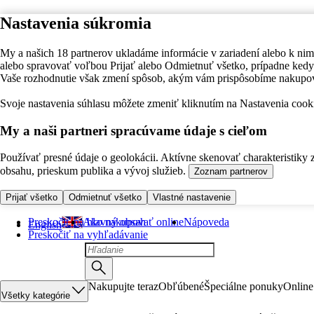
Nastavenia súkromia
My a našich 18 partnerov ukladáme informácie v zariadení alebo k nim
alebo spravovať voľbou Prijať alebo Odmietnuť všetko, prípadne ke
Vaše rozhodnutie však zmení spôsob, akým vám prispôsobíme nakupo
Svoje nastavenia súhlasu môžete zmeniť kliknutím na Nastavenia cooki
My a naši partneri spracúvame údaje s cieľom
Používať presné údaje o geolokácii. Aktívne skenovať charakteristiky 
obsahu, prieskum publika a vývoj služieb.
Zoznam partnerov
Prijať všetko
Odmietnuť všetko
Vlastné nastavenie
Preskočiť na hlavný obsah
Ako nakupovať online
Nápoveda
English
Preskočiť na vyhľadávanie
Nakupujte teraz
Obľúbené
Špeciálne ponuky
Online
Všetky kategórie