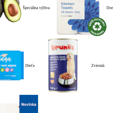
Špeciálna výživa
Dom
Dieťa
Zvieratá