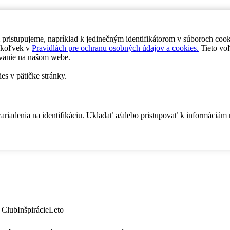
 pristupujeme, napríklad k jedinečným identifikátorom v súboroch coo
dykoľvek v
Pravidlách pre ochranu osobných údajov a cookies.
Tieto voľ
vanie na našom webe.
es v pätičke stránky.
zariadenia na identifikáciu. Ukladať a/alebo pristupovať k informáciám
 Club
Inšpirácie
Leto