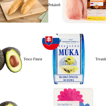
Pekáreň
Tesco Finest
Trvanl