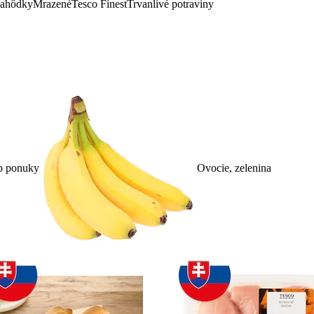
lahôdky
Mrazené
Tesco Finest
Trvanlivé potraviny
p ponuky
Ovocie, zelenina