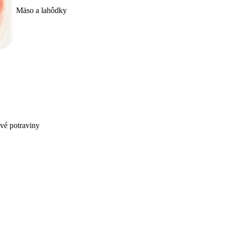
Mäso a lahôdky
ivé potraviny