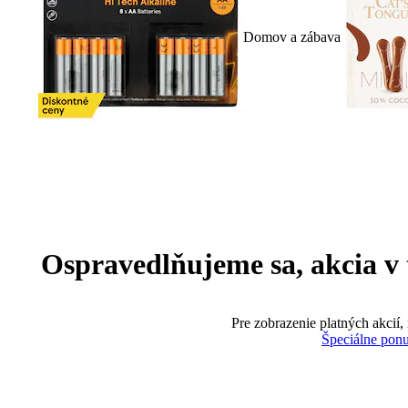
Domov a zábava
Ospravedlňujeme sa, akcia v te
Pre zobrazenie platných akcií,
Špeciálne pon