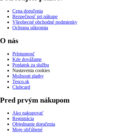
Cena doručenia
Bezpečnosť pri nákupe
Všeobecné obchodné podmienky
Ochrana súkromia
O nás
Prístupnosť
Kde dovážame
Poplatok za službu
Nastavenia cookies
Možnosti platby
Tesco.sk
Clubcard
Pred prvým nákupom
Ako nakupovať
Registrácia
Objednanie doručenia
Moje obľúbené