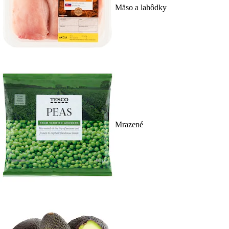
Mäso a lahôdky
Mrazené