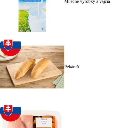
Mliečne výrobky a vajcia
Pekáreň