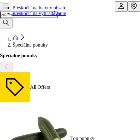
Preskočiť na hlavný obsah
Preskočiť na vyhľadávanie
Špeciálne ponuky
Špeciálne ponuky
All Offers
Top ponuky