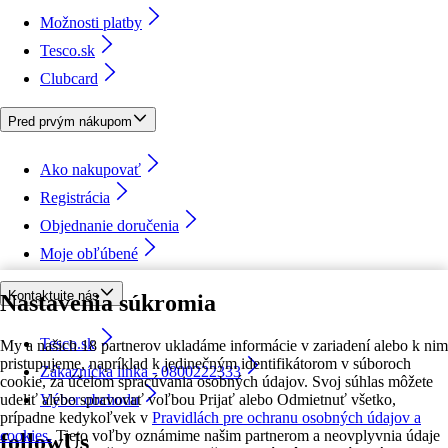
Možnosti platby
Tesco.sk
Clubcard
Pred prvým nákupom
Ako nakupovať
Registrácia
Objednanie doručenia
Moje obľúbené
Kontaktujte nás
Nastavenia súkromia
Tesco.sk
My a našich 18 partnerov ukladáme informácie v zariadení alebo k nim
pristupujeme, napríklad k jedinečným identifikátorom v súboroch
Zákaznícka linka - 0800222333
cookie, za účelom spracúvania osobných údajov. Svoj súhlas môžete
udeliť alebo spravovať voľbou Prijať alebo Odmietnuť všetko,
Výber obchodu
prípadne kedykoľvek v
Pravidlách pre ochranu osobných údajov a
cookies.
Tieto voľby oznámime našim partnerom a neovplyvnia údaje
followUs