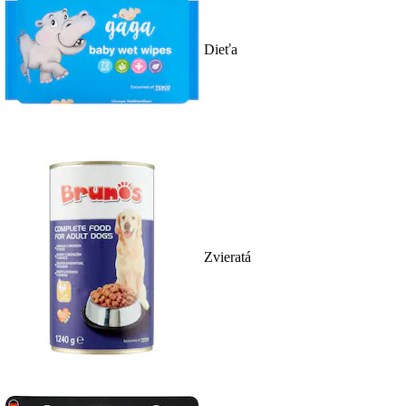
Dieťa
Zvieratá