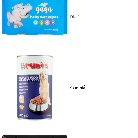
Dieťa
Zvieratá