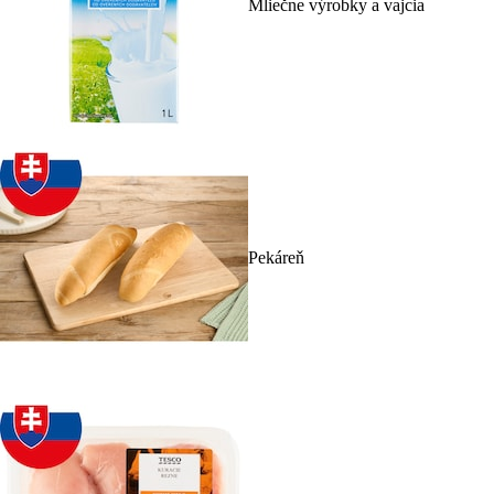
Mliečne výrobky a vajcia
Pekáreň