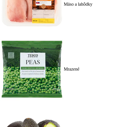
Mäso a lahôdky
Mrazené