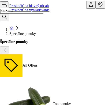
Preskočiť na hlavný obsah
Preskočiť na vyhľadávanie
Špeciálne ponuky
Špeciálne ponuky
All Offers
Top ponuky