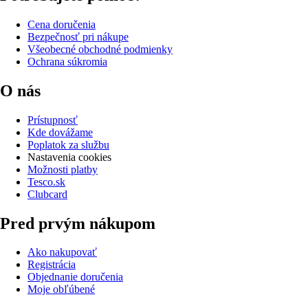
Cena doručenia
Bezpečnosť pri nákupe
Všeobecné obchodné podmienky
Ochrana súkromia
O nás
Prístupnosť
Kde dovážame
Poplatok za službu
Nastavenia cookies
Možnosti platby
Tesco.sk
Clubcard
Pred prvým nákupom
Ako nakupovať
Registrácia
Objednanie doručenia
Moje obľúbené