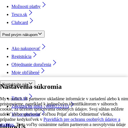
Možnosti platby
Tesco.sk
Clubcard
Pred prvým nákupom
Ako nakupovať
Registrácia
Objednanie doručenia
Moje obľúbené
Kontaktujte nás
Nastavenia súkromia
Tesco.sk
My a našich 18 partnerov ukladáme informácie v zariadení alebo k nim
pristupujeme, napríklad k jedinečným identifikátorom v súboroch
Zákaznícka linka - 0800222333
cookie, za účelom spracúvania osobných údajov. Svoj súhlas môžete
udeliť alebo spravovať voľbou Prijať alebo Odmietnuť všetko,
Výber obchodu
prípadne kedykoľvek v
Pravidlách pre ochranu osobných údajov a
cookies.
Tieto voľby oznámime našim partnerom a neovplyvnia údaje
followUs