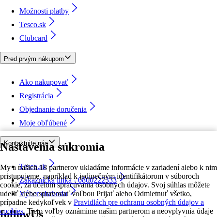
Možnosti platby
Tesco.sk
Clubcard
Pred prvým nákupom
Ako nakupovať
Registrácia
Objednanie doručenia
Moje obľúbené
Kontaktujte nás
Nastavenia súkromia
Tesco.sk
My a našich 18 partnerov ukladáme informácie v zariadení alebo k nim
pristupujeme, napríklad k jedinečným identifikátorom v súboroch
Zákaznícka linka - 0800222333
cookie, za účelom spracúvania osobných údajov. Svoj súhlas môžete
udeliť alebo spravovať voľbou Prijať alebo Odmietnuť všetko,
Výber obchodu
prípadne kedykoľvek v
Pravidlách pre ochranu osobných údajov a
cookies.
Tieto voľby oznámime našim partnerom a neovplyvnia údaje
followUs