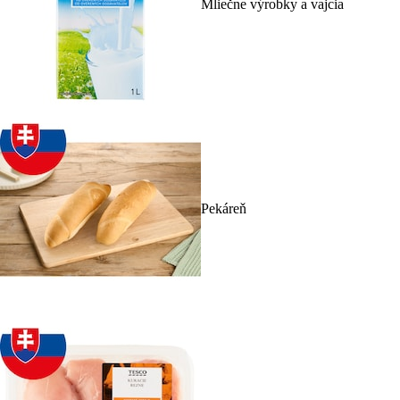
Mliečne výrobky a vajcia
Pekáreň