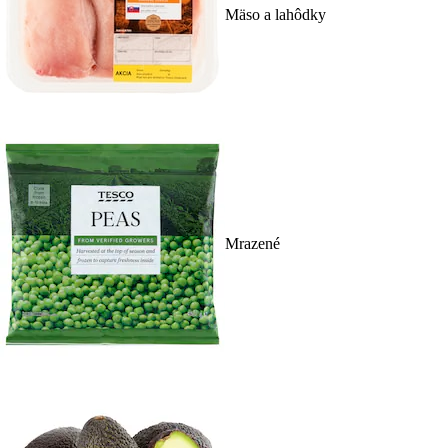
Mäso a lahôdky
Mrazené