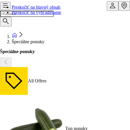
Preskočiť na hlavný obsah
Preskočiť na vyhľadávanie
Špeciálne ponuky
Špeciálne ponuky
All Offers
Top ponuky