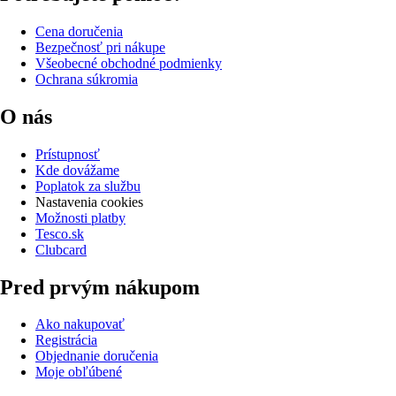
Cena doručenia
Bezpečnosť pri nákupe
Všeobecné obchodné podmienky
Ochrana súkromia
O nás
Prístupnosť
Kde dovážame
Poplatok za službu
Nastavenia cookies
Možnosti platby
Tesco.sk
Clubcard
Pred prvým nákupom
Ako nakupovať
Registrácia
Objednanie doručenia
Moje obľúbené