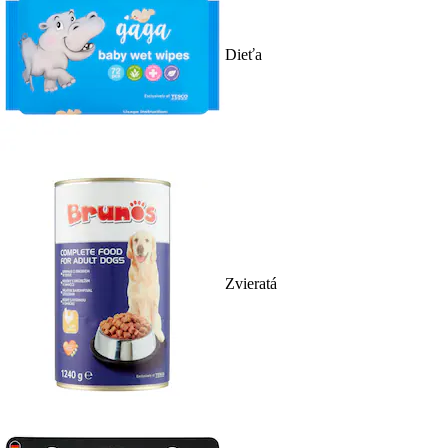
Dieťa
Zvieratá