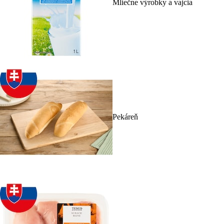
Mliečne výrobky a vajcia
Pekáreň