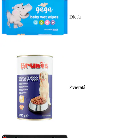
Dieťa
Zvieratá