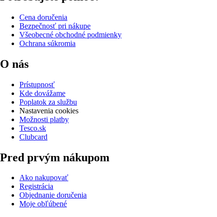
Cena doručenia
Bezpečnosť pri nákupe
Všeobecné obchodné podmienky
Ochrana súkromia
O nás
Prístupnosť
Kde dovážame
Poplatok za službu
Nastavenia cookies
Možnosti platby
Tesco.sk
Clubcard
Pred prvým nákupom
Ako nakupovať
Registrácia
Objednanie doručenia
Moje obľúbené