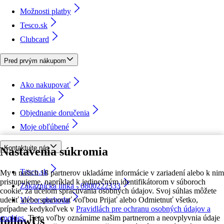
Možnosti platby
Tesco.sk
Clubcard
Pred prvým nákupom
Ako nakupovať
Registrácia
Objednanie doručenia
Moje obľúbené
Kontaktujte nás
Nastavenia súkromia
Tesco.sk
My a našich 18 partnerov ukladáme informácie v zariadení alebo k nim
pristupujeme, napríklad k jedinečným identifikátorom v súboroch
Zákaznícka linka - 0800222333
cookie, za účelom spracúvania osobných údajov. Svoj súhlas môžete
udeliť alebo spravovať voľbou Prijať alebo Odmietnuť všetko,
Výber obchodu
prípadne kedykoľvek v
Pravidlách pre ochranu osobných údajov a
cookies.
Tieto voľby oznámime našim partnerom a neovplyvnia údaje
followUs