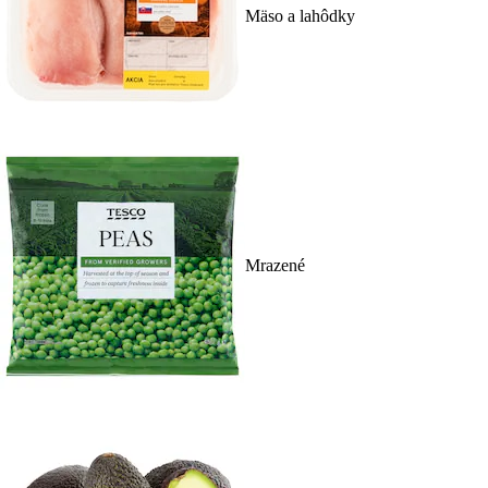
Mäso a lahôdky
Mrazené