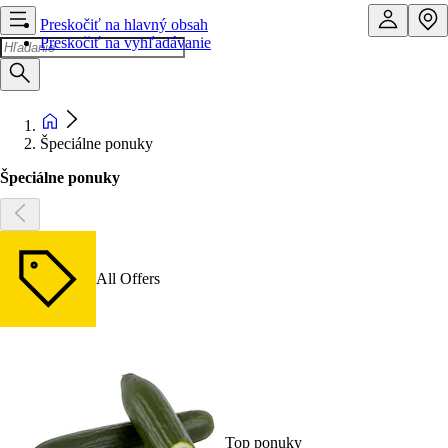
Preskočiť na hlavný obsah
Preskočiť na vyhľadávanie
Špeciálne ponuky
Špeciálne ponuky
All Offers
Top ponuky