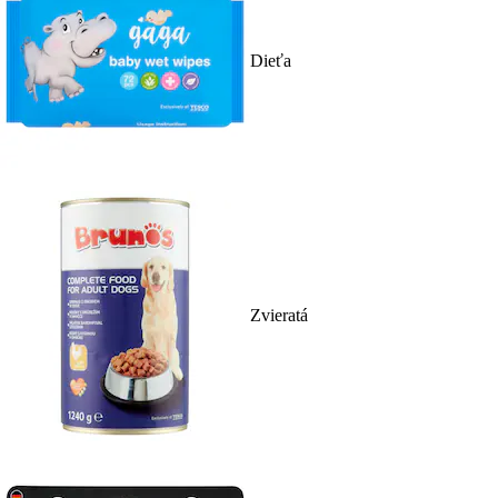
Dieťa
Zvieratá