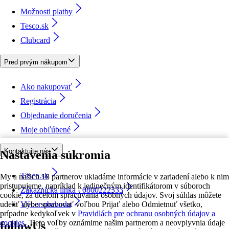
Možnosti platby
Tesco.sk
Clubcard
Pred prvým nákupom
Ako nakupovať
Registrácia
Objednanie doručenia
Moje obľúbené
Kontaktujte nás
Nastavenia súkromia
Tesco.sk
My a našich 18 partnerov ukladáme informácie v zariadení alebo k nim
pristupujeme, napríklad k jedinečným identifikátorom v súboroch
Zákaznícka linka - 0800222333
cookie, za účelom spracúvania osobných údajov. Svoj súhlas môžete
udeliť alebo spravovať voľbou Prijať alebo Odmietnuť všetko,
Výber obchodu
prípadne kedykoľvek v
Pravidlách pre ochranu osobných údajov a
cookies.
Tieto voľby oznámime našim partnerom a neovplyvnia údaje
followUs