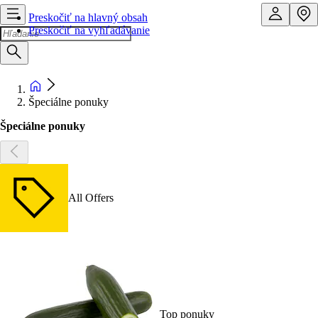
Preskočiť na hlavný obsah
Preskočiť na vyhľadávanie
Špeciálne ponuky
Špeciálne ponuky
All Offers
Top ponuky