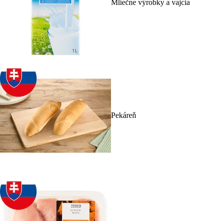
Mliečne výrobky a vajcia
Pekáreň