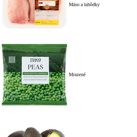
Mäso a lahôdky
Mrazené