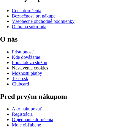
Cena doručenia
Bezpečnosť pri nákupe
Všeobecné obchodné podmienky
Ochrana súkromia
O nás
Prístupnosť
Kde dovážame
Poplatok za službu
Nastavenia cookies
Možnosti platby
Tesco.sk
Clubcard
Pred prvým nákupom
Ako nakupovať
Registrácia
Objednanie doručenia
Moje obľúbené