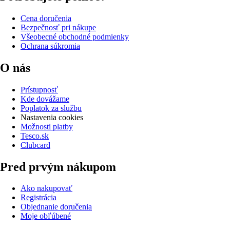
Cena doručenia
Bezpečnosť pri nákupe
Všeobecné obchodné podmienky
Ochrana súkromia
O nás
Prístupnosť
Kde dovážame
Poplatok za službu
Nastavenia cookies
Možnosti platby
Tesco.sk
Clubcard
Pred prvým nákupom
Ako nakupovať
Registrácia
Objednanie doručenia
Moje obľúbené