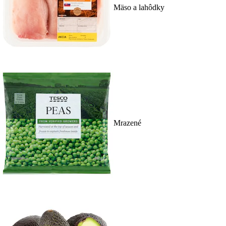
Mäso a lahôdky
Mrazené