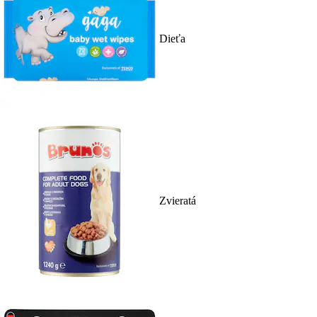
Dieťa
Zvieratá