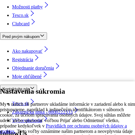
Možnosti platby
Tesco.sk
Clubcard
Pred prvým nákupom
Ako nakupovať
Registrácia
Objednanie doručenia
Moje obľúbené
Kontaktujte nás
Nastavenia súkromia
Tesco.sk
My a našich 18 partnerov ukladáme informácie v zariadení alebo k nim
pristupujeme, napríklad k jedinečným identifikátorom v súboroch
Zákaznícka linka - 0800222333
cookie, za účelom spracúvania osobných údajov. Svoj súhlas môžete
udeliť alebo spravovať voľbou Prijať alebo Odmietnuť všetko,
Výber obchodu
prípadne kedykoľvek v
Pravidlách pre ochranu osobných údajov a
cookies.
Tieto voľby oznámime našim partnerom a neovplyvnia údaje
followUs