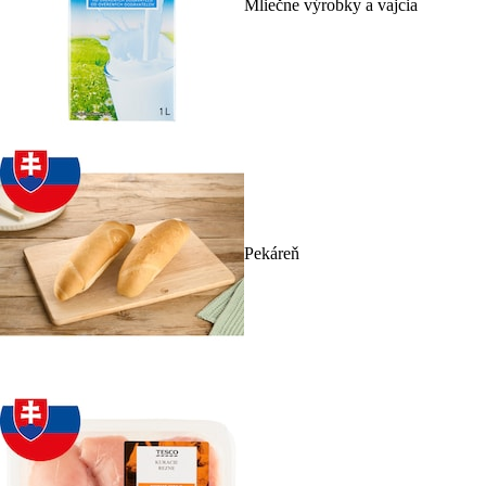
Mliečne výrobky a vajcia
Pekáreň