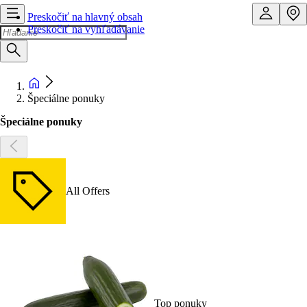
Preskočiť na hlavný obsah
Preskočiť na vyhľadávanie
Špeciálne ponuky
Špeciálne ponuky
All Offers
Top ponuky