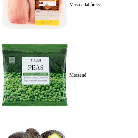
Mäso a lahôdky
Mrazené