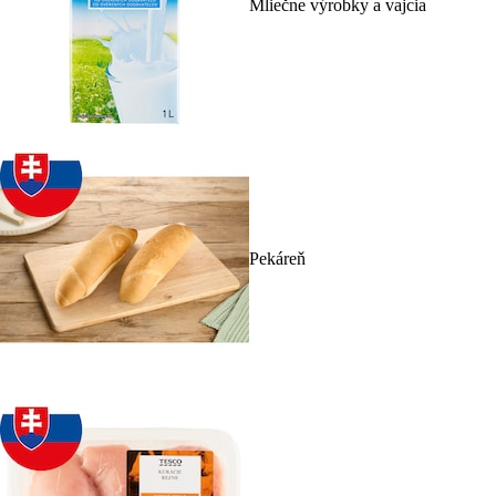
Mliečne výrobky a vajcia
Pekáreň