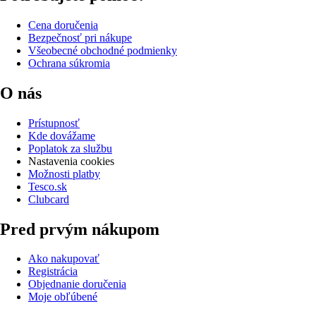
Cena doručenia
Bezpečnosť pri nákupe
Všeobecné obchodné podmienky
Ochrana súkromia
O nás
Prístupnosť
Kde dovážame
Poplatok za službu
Nastavenia cookies
Možnosti platby
Tesco.sk
Clubcard
Pred prvým nákupom
Ako nakupovať
Registrácia
Objednanie doručenia
Moje obľúbené