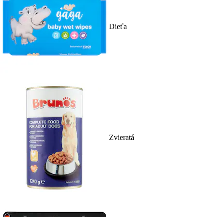
Dieťa
Zvieratá