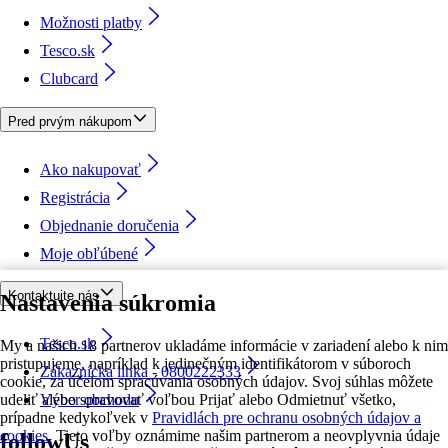
Možnosti platby
Tesco.sk
Clubcard
Pred prvým nákupom
Ako nakupovať
Registrácia
Objednanie doručenia
Moje obľúbené
Kontaktujte nás
Nastavenia súkromia
Tesco.sk
My a našich 18 partnerov ukladáme informácie v zariadení alebo k nim
pristupujeme, napríklad k jedinečným identifikátorom v súboroch
Zákaznícka linka - 0800222333
cookie, za účelom spracúvania osobných údajov. Svoj súhlas môžete
udeliť alebo spravovať voľbou Prijať alebo Odmietnuť všetko,
Výber obchodu
prípadne kedykoľvek v
Pravidlách pre ochranu osobných údajov a
cookies.
Tieto voľby oznámime našim partnerom a neovplyvnia údaje
followUs