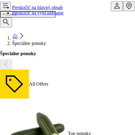
Preskočiť na hlavný obsah
Preskočiť na vyhľadávanie
Špeciálne ponuky
Špeciálne ponuky
All Offers
Top ponuky