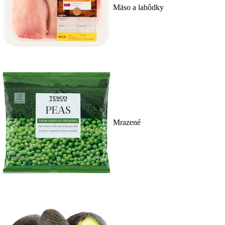
Mäso a lahôdky
Mrazené