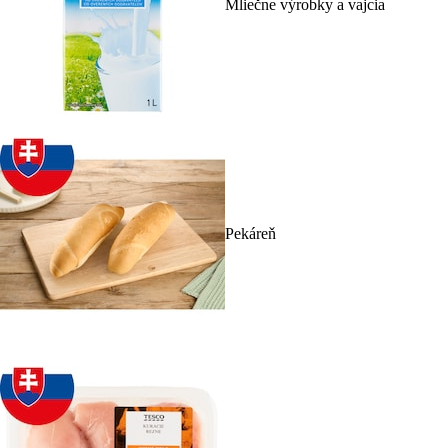
Mliečne výrobky a vajcia
Pekáreň