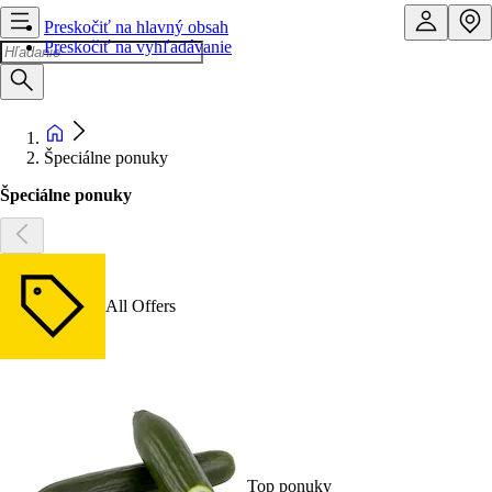
Preskočiť na hlavný obsah
Preskočiť na vyhľadávanie
Špeciálne ponuky
Špeciálne ponuky
All Offers
Top ponuky