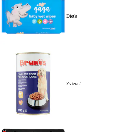
Dieťa
Zvieratá