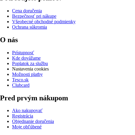
Cena doručenia
Bezpečnosť pri nákupe
Všeobecné obchodné podmienky
Ochrana súkromia
O nás
Prístupnosť
Kde dovážame
Poplatok za službu
Nastavenia cookies
Možnosti platby
Tesco.sk
Clubcard
Pred prvým nákupom
Ako nakupovať
Registrácia
Objednanie doručenia
Moje obľúbené