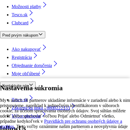
Možnosti platby
Tesco.sk
Clubcard
Pred prvým nákupom
Ako nakupovať
Registrácia
Objednanie doručenia
Moje obľúbené
Kontaktujte nás
Nastavenia súkromia
Tesco.sk
My a našich 18 partnerov ukladáme informácie v zariadení alebo k nim
pristupujeme, napríklad k jedinečným identifikátorom v súboroch
Zákaznícka linka - 0800222333
cookie, za účelom spracúvania osobných údajov. Svoj súhlas môžete
udeliť alebo spravovať voľbou Prijať alebo Odmietnuť všetko,
Výber obchodu
prípadne kedykoľvek v
Pravidlách pre ochranu osobných údajov a
cookies.
Tieto voľby oznámime našim partnerom a neovplyvnia údaje
followUs