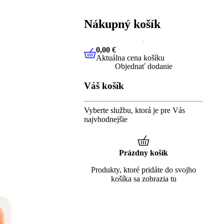
Nákupný košík
0,00 €
Aktuálna cena košíku
0,00 €
Aktuálna cena košíku
Objednať dodanie
Váš košík
Vyberte službu, ktorá je pre Vás
najvhodnejšie
Prázdny košík
Produkty, ktoré pridáte do svojho
košíka sa zobrazia tu