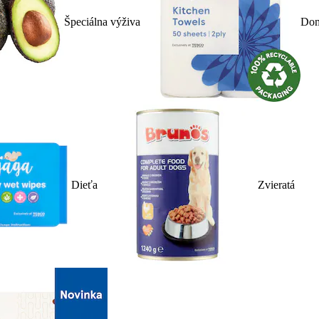
Špeciálna výživa
Dom
Dieťa
Zvieratá