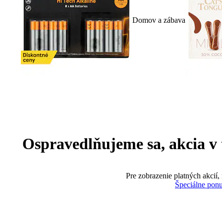
Domov a zábava
Ospravedlňujeme sa, akcia v te
Pre zobrazenie platných akcií,
Špeciálne pon