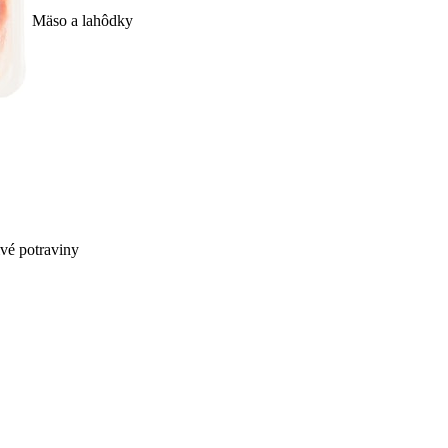
Mäso a lahôdky
ivé potraviny