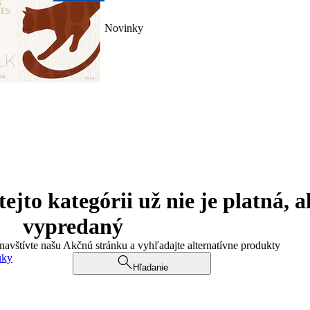
Novinky
jto kategórii už nie je platná, a
vypredaný
 navštívte našu Akčnú stránku a vyhľadajte alternatívne produkty
uky
Hľadanie