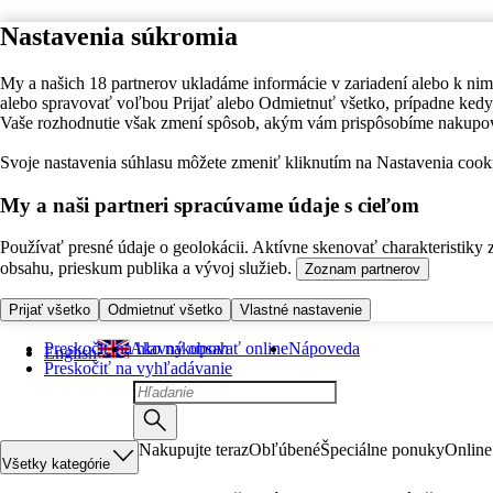
Nastavenia súkromia
My a našich 18 partnerov ukladáme informácie v zariadení alebo k nim
alebo spravovať voľbou Prijať alebo Odmietnuť všetko, prípadne ke
Vaše rozhodnutie však zmení spôsob, akým vám prispôsobíme nakupo
Svoje nastavenia súhlasu môžete zmeniť kliknutím na Nastavenia cooki
My a naši partneri spracúvame údaje s cieľom
Používať presné údaje o geolokácii. Aktívne skenovať charakteristiky 
obsahu, prieskum publika a vývoj služieb.
Zoznam partnerov
Prijať všetko
Odmietnuť všetko
Vlastné nastavenie
Preskočiť na hlavný obsah
Ako nakupovať online
Nápoveda
English
Preskočiť na vyhľadávanie
Nakupujte teraz
Obľúbené
Špeciálne ponuky
Online
Všetky kategórie