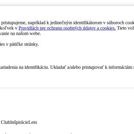
 pristupujeme, napríklad k jedinečným identifikátorom v súboroch coo
dykoľvek v
Pravidlách pre ochranu osobných údajov a cookies.
Tieto voľ
vanie na našom webe.
es v pätičke stránky.
zariadenia na identifikáciu. Ukladať a/alebo pristupovať k informáciám
 Club
Inšpirácie
Leto