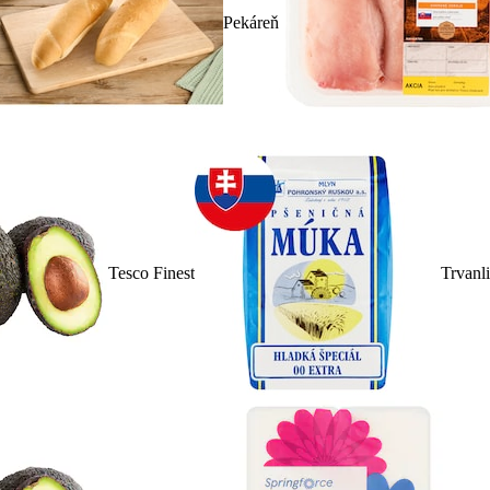
Pekáreň
Tesco Finest
Trvanl