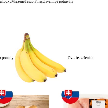
lahôdky
Mrazené
Tesco Finest
Trvanlivé potraviny
p ponuky
Ovocie, zelenina