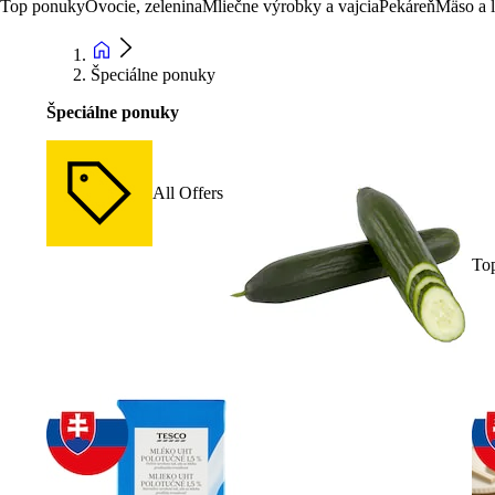
Top ponuky
Ovocie, zelenina
Mliečne výrobky a vajcia
Pekáreň
Mäso a 
Špeciálne ponuky
Špeciálne ponuky
All Offers
To