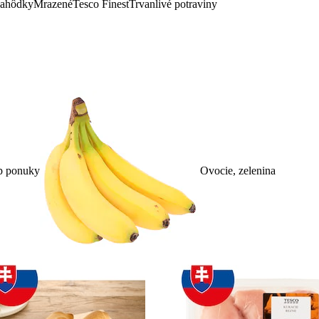
lahôdky
Mrazené
Tesco Finest
Trvanlivé potraviny
p ponuky
Ovocie, zelenina