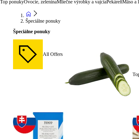
Top ponuky
Ovocie, zelenina
Mliečne výrobky a vajcia
Pekáreň
Mäso a 
Špeciálne ponuky
Špeciálne ponuky
All Offers
To