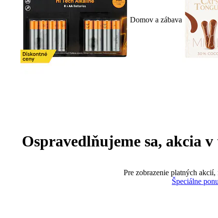
Domov a zábava
Ospravedlňujeme sa, akcia v te
Pre zobrazenie platných akcií,
Špeciálne pon