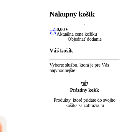
Nákupný košík
0,00 €
Aktuálna cena košíku
0,00 €
Aktuálna cena košíku
Objednať dodanie
Váš košík
Vyberte službu, ktorá je pre Vás
najvhodnejšie
Prázdny košík
Produkty, ktoré pridáte do svojho
košíka sa zobrazia tu