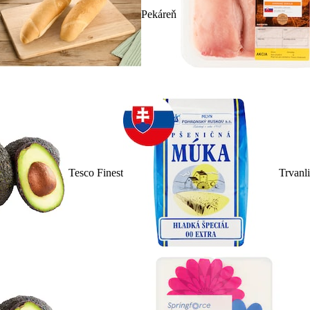
Pekáreň
Tesco Finest
Trvanl