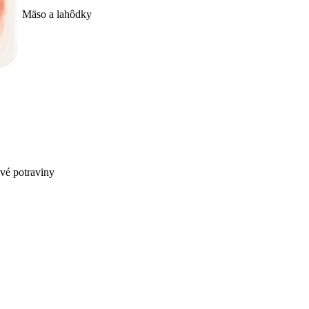
Mäso a lahôdky
ivé potraviny