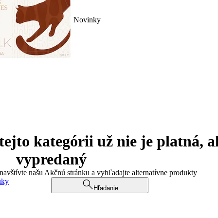
Novinky
jto kategórii už nie je platná, a
vypredaný
 navštívte našu Akčnú stránku a vyhľadajte alternatívne produkty
uky
Hľadanie