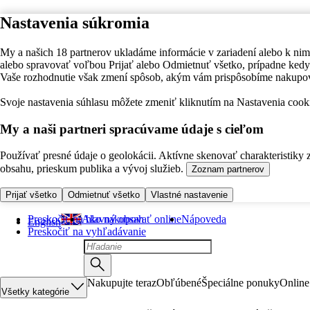
Nastavenia súkromia
My a našich 18 partnerov ukladáme informácie v zariadení alebo k nim
alebo spravovať voľbou Prijať alebo Odmietnuť všetko, prípadne ke
Vaše rozhodnutie však zmení spôsob, akým vám prispôsobíme nakupo
Svoje nastavenia súhlasu môžete zmeniť kliknutím na Nastavenia cooki
My a naši partneri spracúvame údaje s cieľom
Používať presné údaje o geolokácii. Aktívne skenovať charakteristiky 
obsahu, prieskum publika a vývoj služieb.
Zoznam partnerov
Prijať všetko
Odmietnuť všetko
Vlastné nastavenie
Preskočiť na hlavný obsah
Ako nakupovať online
Nápoveda
English
Preskočiť na vyhľadávanie
Nakupujte teraz
Obľúbené
Špeciálne ponuky
Online
Všetky kategórie