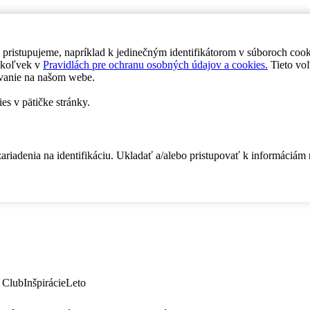
 pristupujeme, napríklad k jedinečným identifikátorom v súboroch coo
dykoľvek v
Pravidlách pre ochranu osobných údajov a cookies.
Tieto voľ
vanie na našom webe.
es v pätičke stránky.
zariadenia na identifikáciu. Ukladať a/alebo pristupovať k informáciám
 Club
Inšpirácie
Leto