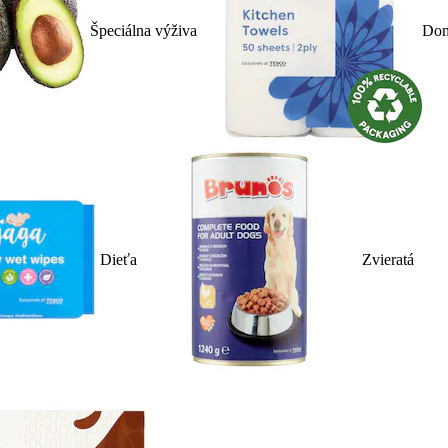
Špeciálna výživa
Dom
Dieťa
Zvieratá