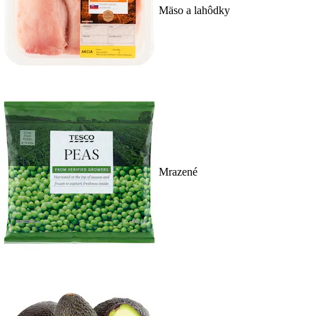
Mäso a lahôdky
Mrazené