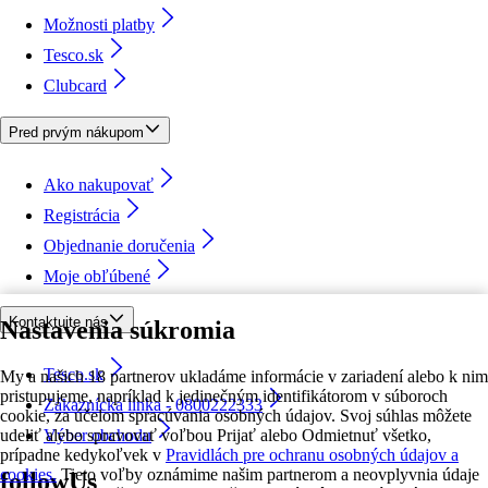
Možnosti platby
Tesco.sk
Clubcard
Pred prvým nákupom
Ako nakupovať
Registrácia
Objednanie doručenia
Moje obľúbené
Kontaktujte nás
Nastavenia súkromia
Tesco.sk
My a našich 18 partnerov ukladáme informácie v zariadení alebo k nim
pristupujeme, napríklad k jedinečným identifikátorom v súboroch
Zákaznícka linka - 0800222333
cookie, za účelom spracúvania osobných údajov. Svoj súhlas môžete
udeliť alebo spravovať voľbou Prijať alebo Odmietnuť všetko,
Výber obchodu
prípadne kedykoľvek v
Pravidlách pre ochranu osobných údajov a
cookies.
Tieto voľby oznámime našim partnerom a neovplyvnia údaje
followUs