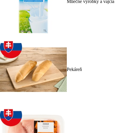
Mliečne výrobky a vajcia
Pekáreň