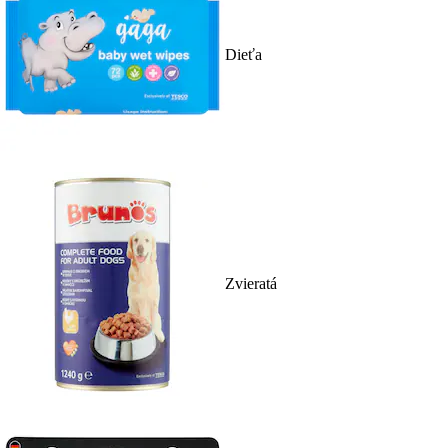
Dieťa
Zvieratá