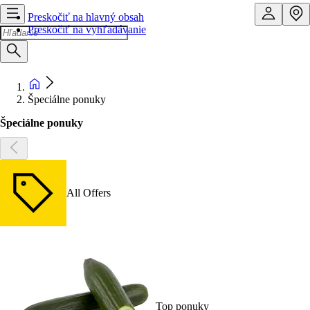
Preskočiť na hlavný obsah
Preskočiť na vyhľadávanie
Špeciálne ponuky
Špeciálne ponuky
All Offers
Top ponuky