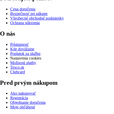
Cena doručenia
Bezpečnosť pri nákupe
Všeobecné obchodné podmienky
Ochrana súkromia
O nás
Prístupnosť
Kde dovážame
Poplatok za službu
Nastavenia cookies
Možnosti platby
Tesco.sk
Clubcard
Pred prvým nákupom
Ako nakupovať
Registrácia
Objednanie doručenia
Moje obľúbené