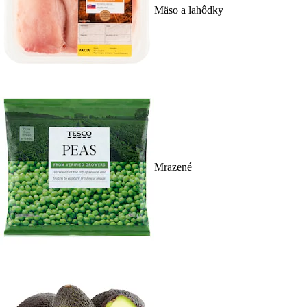
Mäso a lahôdky
Mrazené