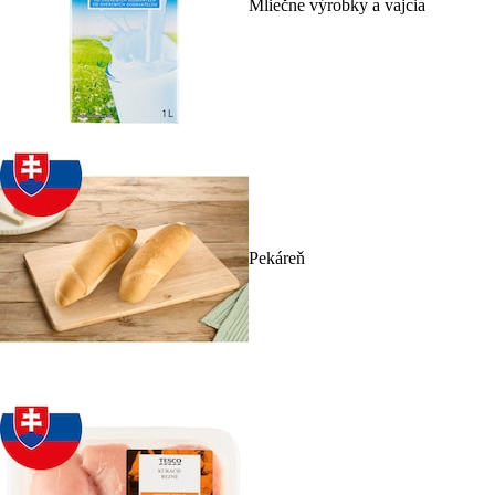
Mliečne výrobky a vajcia
Pekáreň