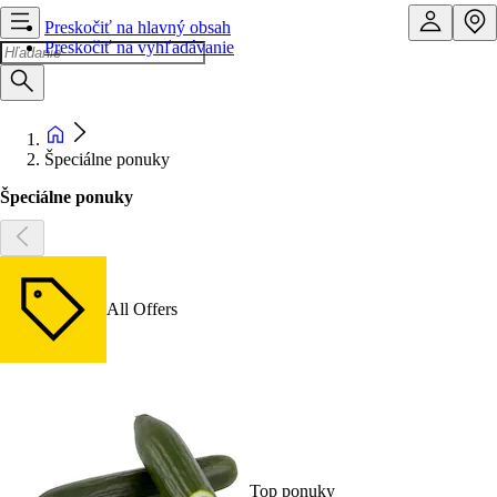
Preskočiť na hlavný obsah
Preskočiť na vyhľadávanie
Špeciálne ponuky
Špeciálne ponuky
All Offers
Top ponuky