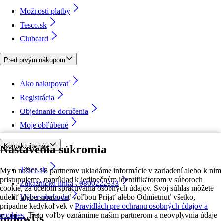
Možnosti platby
Tesco.sk
Clubcard
Pred prvým nákupom
Ako nakupovať
Registrácia
Objednanie doručenia
Moje obľúbené
Kontaktujte nás
Nastavenia súkromia
Tesco.sk
My a našich 18 partnerov ukladáme informácie v zariadení alebo k nim
pristupujeme, napríklad k jedinečným identifikátorom v súboroch
Zákaznícka linka - 0800222333
cookie, za účelom spracúvania osobných údajov. Svoj súhlas môžete
udeliť alebo spravovať voľbou Prijať alebo Odmietnuť všetko,
Výber obchodu
prípadne kedykoľvek v
Pravidlách pre ochranu osobných údajov a
cookies.
Tieto voľby oznámime našim partnerom a neovplyvnia údaje
followUs