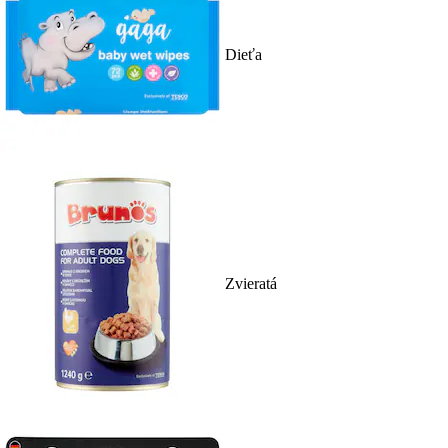
Dieťa
Zvieratá