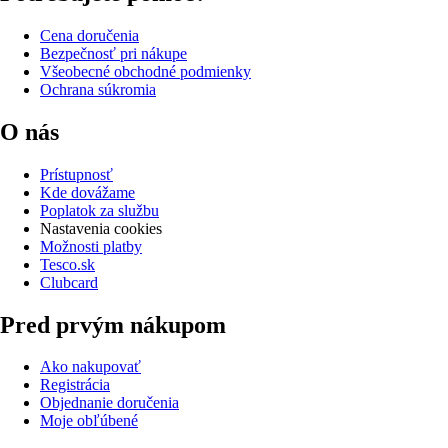
Cena doručenia
Bezpečnosť pri nákupe
Všeobecné obchodné podmienky
Ochrana súkromia
O nás
Prístupnosť
Kde dovážame
Poplatok za službu
Nastavenia cookies
Možnosti platby
Tesco.sk
Clubcard
Pred prvým nákupom
Ako nakupovať
Registrácia
Objednanie doručenia
Moje obľúbené