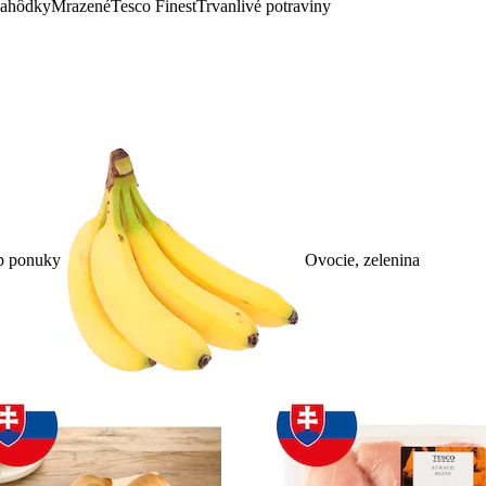
lahôdky
Mrazené
Tesco Finest
Trvanlivé potraviny
p ponuky
Ovocie, zelenina