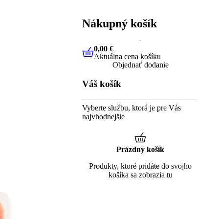
Nákupný košík
0,00 €
Aktuálna cena košíku
0,00 €
Aktuálna cena košíku
Objednať dodanie
Váš košík
Vyberte službu, ktorá je pre Vás
najvhodnejšie
Prázdny košík
Produkty, ktoré pridáte do svojho
košíka sa zobrazia tu