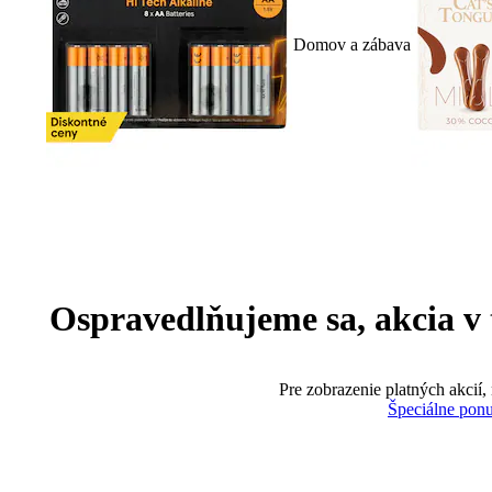
Domov a zábava
Ospravedlňujeme sa, akcia v te
Pre zobrazenie platných akcií,
Špeciálne pon