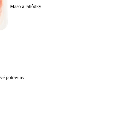
Mäso a lahôdky
ivé potraviny