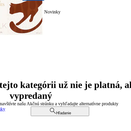
Novinky
jto kategórii už nie je platná, a
vypredaný
 navštívte našu Akčnú stránku a vyhľadajte alternatívne produkty
uky
Hľadanie