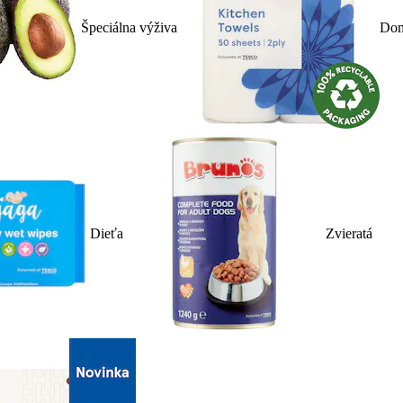
Špeciálna výživa
Dom
Dieťa
Zvieratá