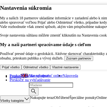
Nastavenia súkromia
My a našich 18 partnerov ukladáme informácie v zariadení alebo k nim
alebo spravovať voľbou Prijať alebo Odmietnuť všetko, prípadne ke
Vaše rozhodnutie však zmení spôsob, akým vám prispôsobíme nakupo
Svoje nastavenia súhlasu môžete zmeniť kliknutím na Nastavenia cooki
My a naši partneri spracúvame údaje s cieľom
Používať presné údaje o geolokácii. Aktívne skenovať charakteristiky 
obsahu, prieskum publika a vývoj služieb.
Zoznam partnerov
Prijať všetko
Odmietnuť všetko
Vlastné nastavenie
Preskočiť na hlavný obsah
Ako nakupovať online
Nápoveda
English
Preskočiť na vyhľadávanie
Nakupujte teraz
Obľúbené
Špeciálne ponuky
Online
Všetky kategórie