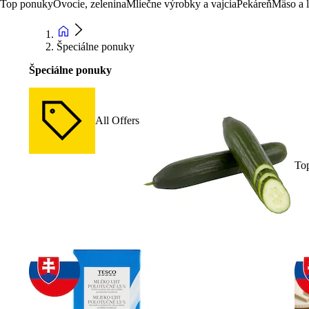
Top ponuky
Ovocie, zelenina
Mliečne výrobky a vajcia
Pekáreň
Mäso a 
Špeciálne ponuky
Špeciálne ponuky
All Offers
To