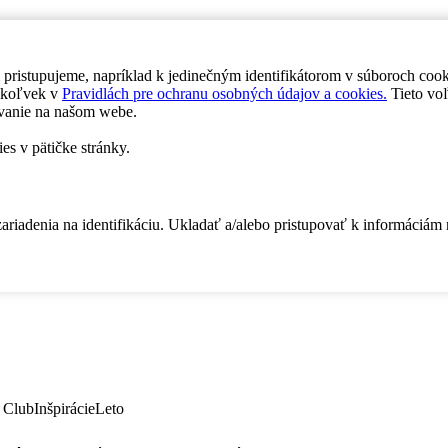
 pristupujeme, napríklad k jedinečným identifikátorom v súboroch coo
dykoľvek v
Pravidlách pre ochranu osobných údajov a cookies.
Tieto voľ
vanie na našom webe.
es v pätičke stránky.
zariadenia na identifikáciu. Ukladať a/alebo pristupovať k informáciám
 Club
Inšpirácie
Leto