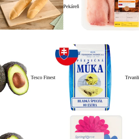
Pekáreň
Tesco Finest
Trvanl