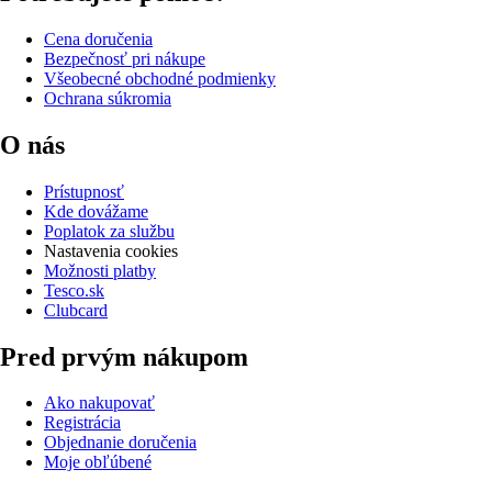
Cena doručenia
Bezpečnosť pri nákupe
Všeobecné obchodné podmienky
Ochrana súkromia
O nás
Prístupnosť
Kde dovážame
Poplatok za službu
Nastavenia cookies
Možnosti platby
Tesco.sk
Clubcard
Pred prvým nákupom
Ako nakupovať
Registrácia
Objednanie doručenia
Moje obľúbené