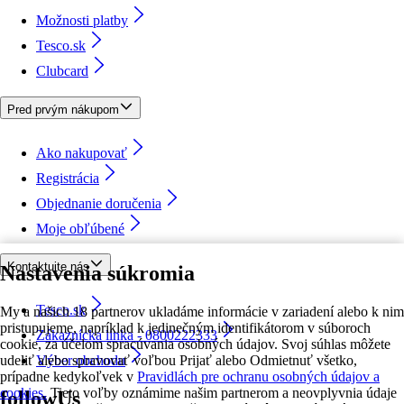
Možnosti platby
Tesco.sk
Clubcard
Pred prvým nákupom
Ako nakupovať
Registrácia
Objednanie doručenia
Moje obľúbené
Kontaktujte nás
Nastavenia súkromia
Tesco.sk
My a našich 18 partnerov ukladáme informácie v zariadení alebo k nim
pristupujeme, napríklad k jedinečným identifikátorom v súboroch
Zákaznícka linka - 0800222333
cookie, za účelom spracúvania osobných údajov. Svoj súhlas môžete
udeliť alebo spravovať voľbou Prijať alebo Odmietnuť všetko,
Výber obchodu
prípadne kedykoľvek v
Pravidlách pre ochranu osobných údajov a
cookies.
Tieto voľby oznámime našim partnerom a neovplyvnia údaje
followUs