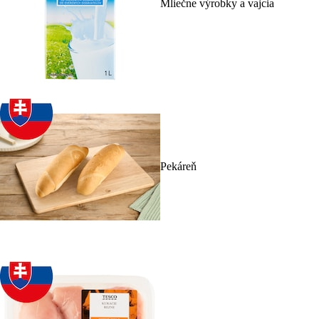
Mliečne výrobky a vajcia
Pekáreň