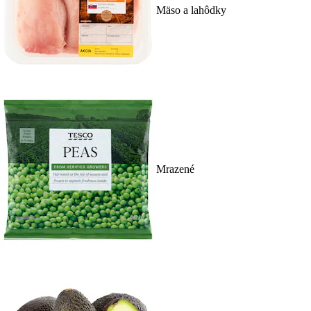
Mäso a lahôdky
Mrazené