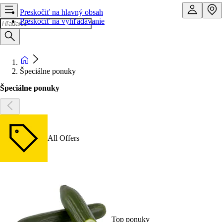
Preskočiť na hlavný obsah
Preskočiť na vyhľadávanie
Špeciálne ponuky
Špeciálne ponuky
All Offers
Top ponuky