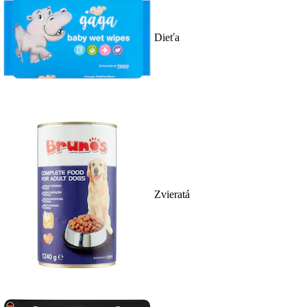
Dieťa
Zvieratá