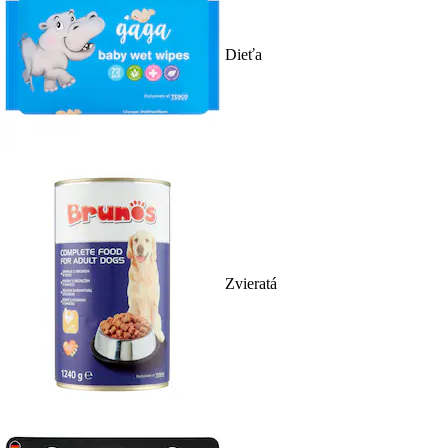
Dieťa
Zvieratá