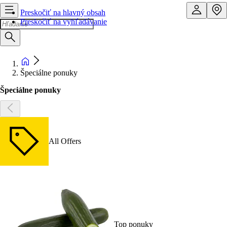
Preskočiť na hlavný obsah
Preskočiť na vyhľadávanie
Špeciálne ponuky
Špeciálne ponuky
All Offers
Top ponuky