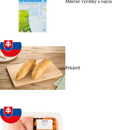
Mliečne výrobky a vajcia
Pekáreň