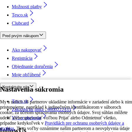
Možnosti platby
Tesco.sk
Clubcard
Pred prvým nákupom
Ako nakupovať
Registrácia
Objednanie doručenia
Moje obľúbené
Kontaktujte nás
Nastavenia súkromia
Tesco.sk
My a našich 18 partnerov ukladáme informácie v zariadení alebo k nim
pristupujeme, napríklad k jedinečným identifikátorom v súboroch
Zákaznícka linka - 0800222333
cookie, za účelom spracúvania osobných údajov. Svoj súhlas môžete
udeliť alebo spravovať voľbou Prijať alebo Odmietnuť všetko,
Výber obchodu
prípadne kedykoľvek v
Pravidlách pre ochranu osobných údajov a
cookies.
Tieto voľby oznámime našim partnerom a neovplyvnia údaje
followUs