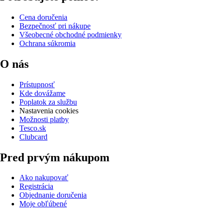
Cena doručenia
Bezpečnosť pri nákupe
Všeobecné obchodné podmienky
Ochrana súkromia
O nás
Prístupnosť
Kde dovážame
Poplatok za službu
Nastavenia cookies
Možnosti platby
Tesco.sk
Clubcard
Pred prvým nákupom
Ako nakupovať
Registrácia
Objednanie doručenia
Moje obľúbené