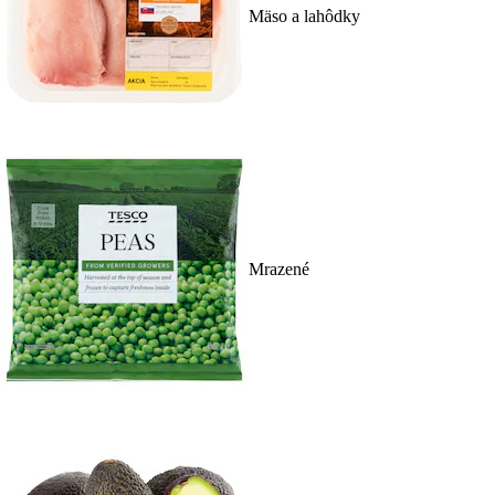
Mäso a lahôdky
Mrazené