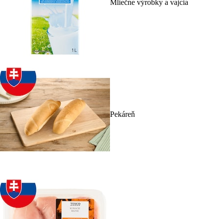
Mliečne výrobky a vajcia
Pekáreň