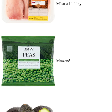
Mäso a lahôdky
Mrazené