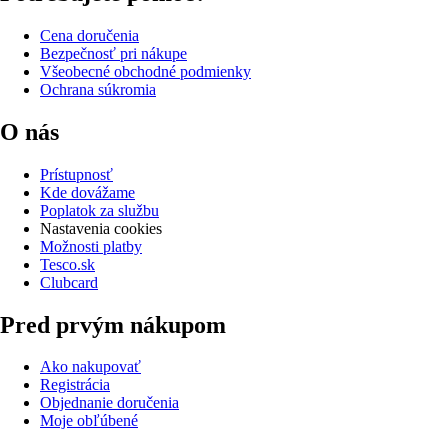
Cena doručenia
Bezpečnosť pri nákupe
Všeobecné obchodné podmienky
Ochrana súkromia
O nás
Prístupnosť
Kde dovážame
Poplatok za službu
Nastavenia cookies
Možnosti platby
Tesco.sk
Clubcard
Pred prvým nákupom
Ako nakupovať
Registrácia
Objednanie doručenia
Moje obľúbené