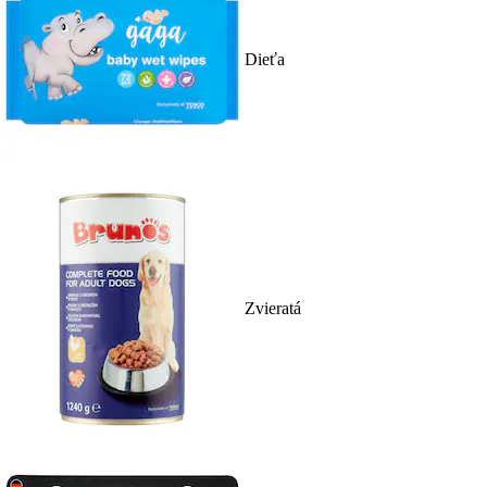
Dieťa
Zvieratá