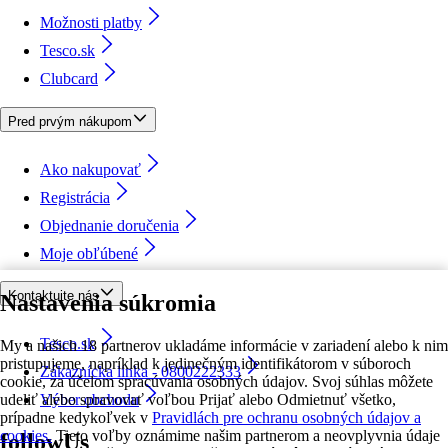
Možnosti platby
Tesco.sk
Clubcard
Pred prvým nákupom
Ako nakupovať
Registrácia
Objednanie doručenia
Moje obľúbené
Kontaktujte nás
Nastavenia súkromia
Tesco.sk
My a našich 18 partnerov ukladáme informácie v zariadení alebo k nim
pristupujeme, napríklad k jedinečným identifikátorom v súboroch
Zákaznícka linka - 0800222333
cookie, za účelom spracúvania osobných údajov. Svoj súhlas môžete
udeliť alebo spravovať voľbou Prijať alebo Odmietnuť všetko,
Výber obchodu
prípadne kedykoľvek v
Pravidlách pre ochranu osobných údajov a
cookies.
Tieto voľby oznámime našim partnerom a neovplyvnia údaje
followUs