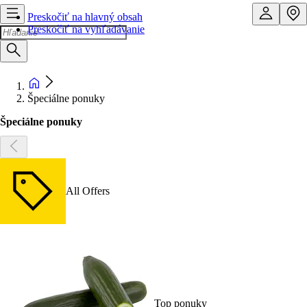
Preskočiť na hlavný obsah
Preskočiť na vyhľadávanie
Špeciálne ponuky
Špeciálne ponuky
All Offers
Top ponuky