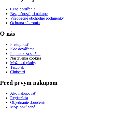
Cena doručenia
Bezpečnosť pri nákupe
Všeobecné obchodné podmienky
Ochrana súkromia
O nás
Prístupnosť
Kde dovážame
Poplatok za službu
Nastavenia cookies
Možnosti platby
Tesco.sk
Clubcard
Pred prvým nákupom
Ako nakupovať
Registrácia
Objednanie doručenia
Moje obľúbené