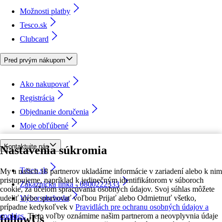
Možnosti platby
Tesco.sk
Clubcard
Pred prvým nákupom
Ako nakupovať
Registrácia
Objednanie doručenia
Moje obľúbené
Kontaktujte nás
Nastavenia súkromia
Tesco.sk
My a našich 18 partnerov ukladáme informácie v zariadení alebo k nim
pristupujeme, napríklad k jedinečným identifikátorom v súboroch
Zákaznícka linka - 0800222333
cookie, za účelom spracúvania osobných údajov. Svoj súhlas môžete
udeliť alebo spravovať voľbou Prijať alebo Odmietnuť všetko,
Výber obchodu
prípadne kedykoľvek v
Pravidlách pre ochranu osobných údajov a
cookies.
Tieto voľby oznámime našim partnerom a neovplyvnia údaje
followUs