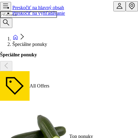
Preskočiť na hlavný obsah
Preskočiť na vyhľadávanie
Špeciálne ponuky
Špeciálne ponuky
All Offers
Top ponuky