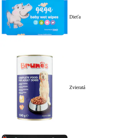
Dieťa
Zvieratá