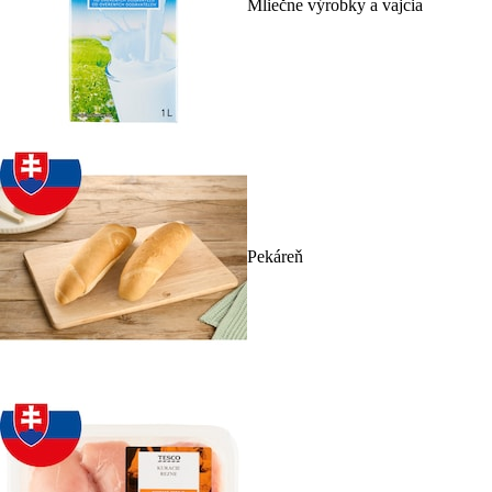
Mliečne výrobky a vajcia
Pekáreň