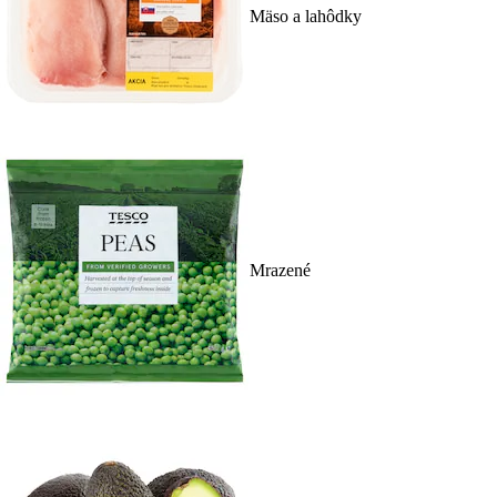
Mäso a lahôdky
Mrazené