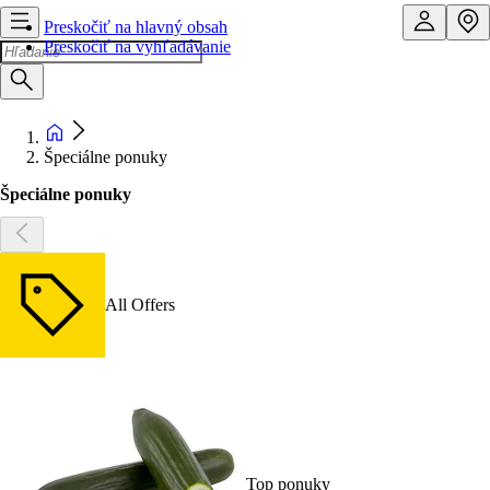
Preskočiť na hlavný obsah
Preskočiť na vyhľadávanie
Špeciálne ponuky
Špeciálne ponuky
All Offers
Top ponuky