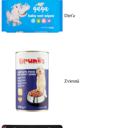
Dieťa
Zvieratá