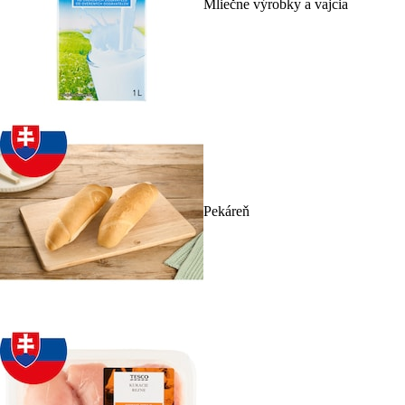
Mliečne výrobky a vajcia
Pekáreň