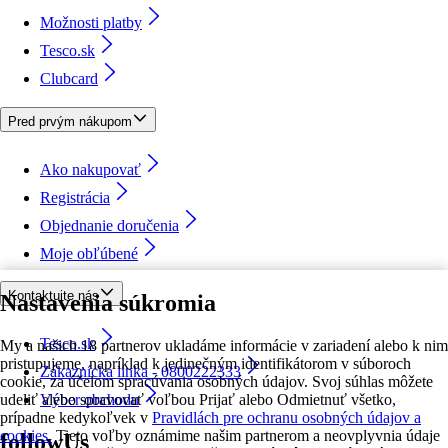
Možnosti platby
Tesco.sk
Clubcard
Pred prvým nákupom
Ako nakupovať
Registrácia
Objednanie doručenia
Moje obľúbené
Kontaktujte nás
Nastavenia súkromia
Tesco.sk
My a našich 18 partnerov ukladáme informácie v zariadení alebo k nim
pristupujeme, napríklad k jedinečným identifikátorom v súboroch
Zákaznícka linka - 0800222333
cookie, za účelom spracúvania osobných údajov. Svoj súhlas môžete
udeliť alebo spravovať voľbou Prijať alebo Odmietnuť všetko,
Výber obchodu
prípadne kedykoľvek v
Pravidlách pre ochranu osobných údajov a
cookies.
Tieto voľby oznámime našim partnerom a neovplyvnia údaje
followUs