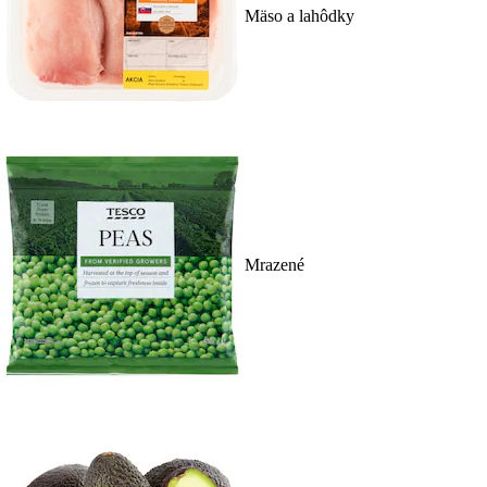
Mäso a lahôdky
Mrazené