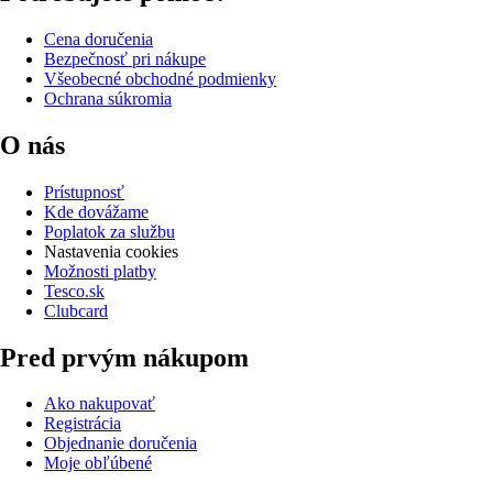
Cena doručenia
Bezpečnosť pri nákupe
Všeobecné obchodné podmienky
Ochrana súkromia
O nás
Prístupnosť
Kde dovážame
Poplatok za službu
Nastavenia cookies
Možnosti platby
Tesco.sk
Clubcard
Pred prvým nákupom
Ako nakupovať
Registrácia
Objednanie doručenia
Moje obľúbené