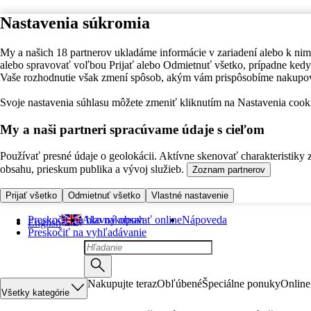
Nastavenia súkromia
My a našich 18 partnerov ukladáme informácie v zariadení alebo k nim
alebo spravovať voľbou Prijať alebo Odmietnuť všetko, prípadne ke
Vaše rozhodnutie však zmení spôsob, akým vám prispôsobíme nakupo
Svoje nastavenia súhlasu môžete zmeniť kliknutím na Nastavenia cooki
My a naši partneri spracúvame údaje s cieľom
Používať presné údaje o geolokácii. Aktívne skenovať charakteristiky 
obsahu, prieskum publika a vývoj služieb.
Zoznam partnerov
Prijať všetko
Odmietnuť všetko
Vlastné nastavenie
Preskočiť na hlavný obsah
Ako nakupovať online
Nápoveda
English
Preskočiť na vyhľadávanie
Nakupujte teraz
Obľúbené
Špeciálne ponuky
Online
Všetky kategórie