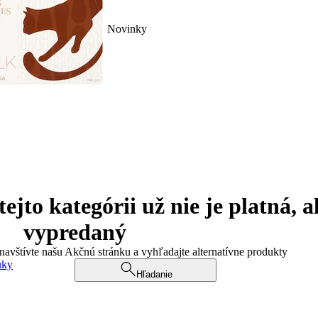
Novinky
jto kategórii už nie je platná, a
vypredaný
 navštívte našu Akčnú stránku a vyhľadajte alternatívne produkty
uky
Hľadanie