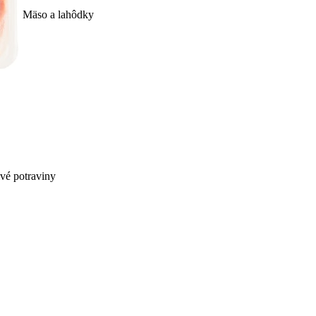
Mäso a lahôdky
ivé potraviny