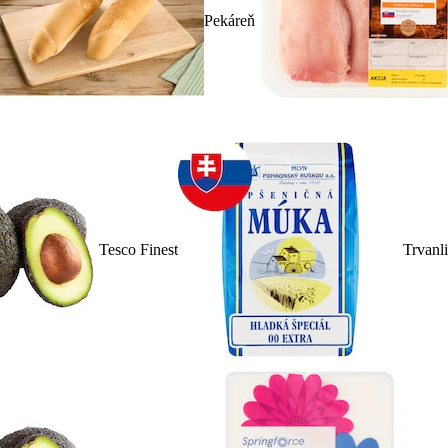
Pekáreň
Tesco Finest
Trvanl