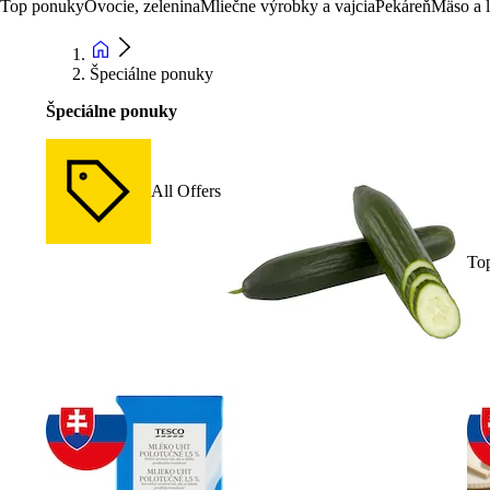
Top ponuky
Ovocie, zelenina
Mliečne výrobky a vajcia
Pekáreň
Mäso a 
Špeciálne ponuky
Špeciálne ponuky
All Offers
To