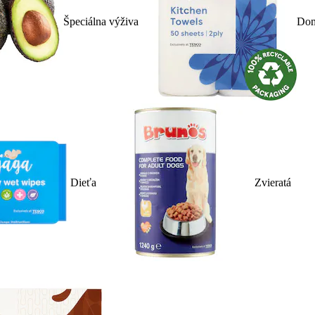
Špeciálna výživa
Dom
Dieťa
Zvieratá