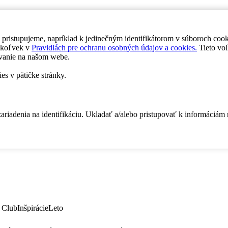
 pristupujeme, napríklad k jedinečným identifikátorom v súboroch coo
dykoľvek v
Pravidlách pre ochranu osobných údajov a cookies.
Tieto voľ
vanie na našom webe.
es v pätičke stránky.
zariadenia na identifikáciu. Ukladať a/alebo pristupovať k informáciám
 Club
Inšpirácie
Leto