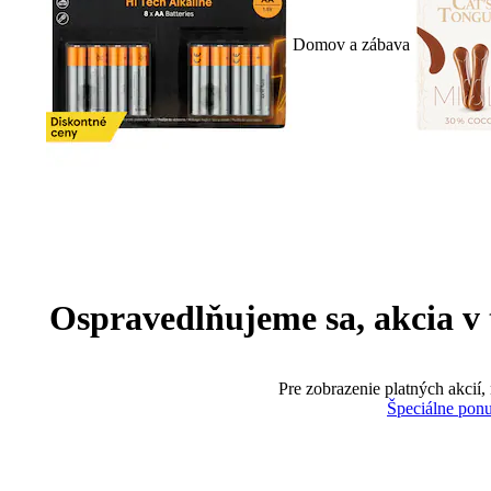
Domov a zábava
Ospravedlňujeme sa, akcia v te
Pre zobrazenie platných akcií,
Špeciálne pon