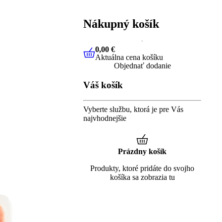
Nákupný košík
0,00 €
Aktuálna cena košíku
0,00 €
Aktuálna cena košíku
Objednať dodanie
Váš košík
Vyberte službu, ktorá je pre Vás
najvhodnejšie
Prázdny košík
Produkty, ktoré pridáte do svojho
košíka sa zobrazia tu