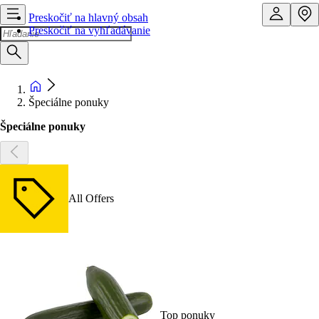
Preskočiť na hlavný obsah
Preskočiť na vyhľadávanie
Špeciálne ponuky
Špeciálne ponuky
All Offers
Top ponuky