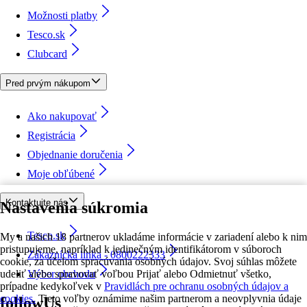
Možnosti platby
Tesco.sk
Clubcard
Pred prvým nákupom
Ako nakupovať
Registrácia
Objednanie doručenia
Moje obľúbené
Kontaktujte nás
Nastavenia súkromia
Tesco.sk
My a našich 18 partnerov ukladáme informácie v zariadení alebo k nim
pristupujeme, napríklad k jedinečným identifikátorom v súboroch
Zákaznícka linka - 0800222333
cookie, za účelom spracúvania osobných údajov. Svoj súhlas môžete
udeliť alebo spravovať voľbou Prijať alebo Odmietnuť všetko,
Výber obchodu
prípadne kedykoľvek v
Pravidlách pre ochranu osobných údajov a
cookies.
Tieto voľby oznámime našim partnerom a neovplyvnia údaje
followUs