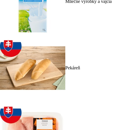
Mliečne výrobky a vajcia
Pekáreň