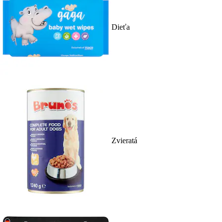
Dieťa
Zvieratá