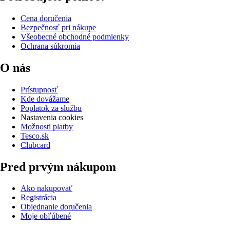
Cena doručenia
Bezpečnosť pri nákupe
Všeobecné obchodné podmienky
Ochrana súkromia
O nás
Prístupnosť
Kde dovážame
Poplatok za službu
Nastavenia cookies
Možnosti platby
Tesco.sk
Clubcard
Pred prvým nákupom
Ako nakupovať
Registrácia
Objednanie doručenia
Moje obľúbené