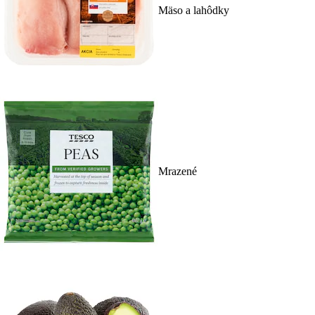
Mäso a lahôdky
Mrazené