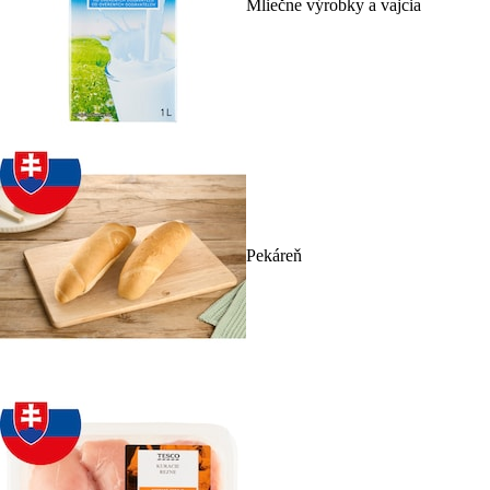
Mliečne výrobky a vajcia
Pekáreň