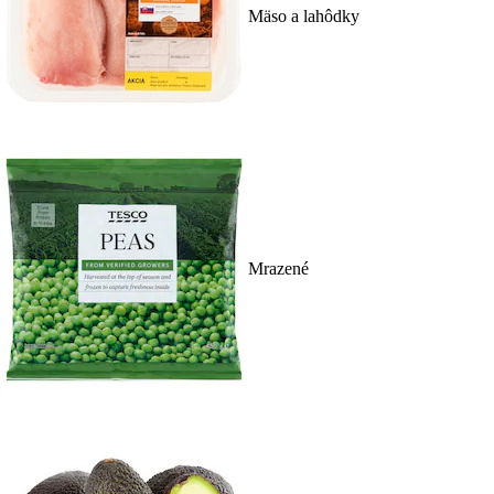
Mäso a lahôdky
Mrazené