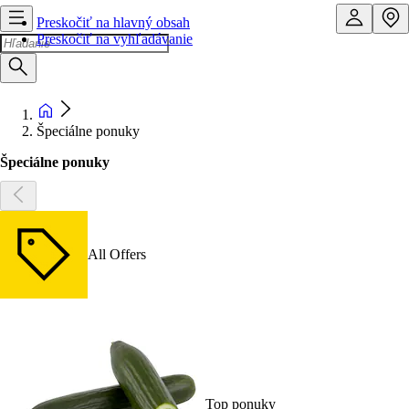
Preskočiť na hlavný obsah
Preskočiť na vyhľadávanie
Špeciálne ponuky
Špeciálne ponuky
All Offers
Top ponuky