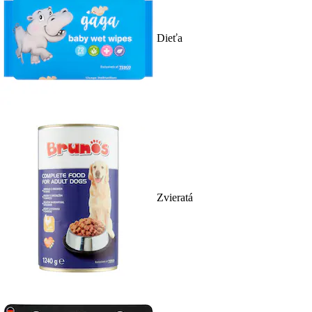
Dieťa
Zvieratá