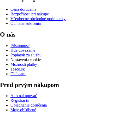
Cena doručenia
Bezpečnosť pri nákupe
Všeobecné obchodné podmienky
Ochrana súkromia
O nás
Prístupnosť
Kde dovážame
Poplatok za službu
Nastavenia cookies
Možnosti platby
Tesco.sk
Clubcard
Pred prvým nákupom
Ako nakupovať
Registrácia
Objednanie doručenia
Moje obľúbené