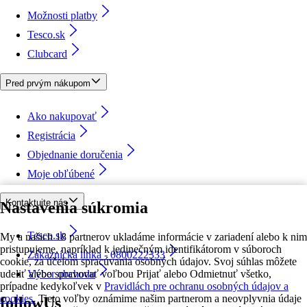
Možnosti platby
Tesco.sk
Clubcard
Pred prvým nákupom
Ako nakupovať
Registrácia
Objednanie doručenia
Moje obľúbené
Kontaktujte nás
Nastavenia súkromia
Tesco.sk
My a našich 18 partnerov ukladáme informácie v zariadení alebo k nim
pristupujeme, napríklad k jedinečným identifikátorom v súboroch
Zákaznícka linka - 0800222333
cookie, za účelom spracúvania osobných údajov. Svoj súhlas môžete
udeliť alebo spravovať voľbou Prijať alebo Odmietnuť všetko,
Výber obchodu
prípadne kedykoľvek v
Pravidlách pre ochranu osobných údajov a
cookies.
Tieto voľby oznámime našim partnerom a neovplyvnia údaje
followUs