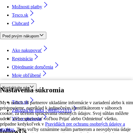
Možnosti platby
Tesco.sk
Clubcard
Pred prvým nákupom
Ako nakupovať
Registrácia
Objednanie doručenia
Moje obľúbené
Kontaktujte nás
Nastavenia súkromia
Tesco.sk
My a našich 18 partnerov ukladáme informácie v zariadení alebo k nim
pristupujeme, napríklad k jedinečným identifikátorom v súboroch
Zákaznícka linka - 0800222333
cookie, za účelom spracúvania osobných údajov. Svoj súhlas môžete
udeliť alebo spravovať voľbou Prijať alebo Odmietnuť všetko,
Výber obchodu
prípadne kedykoľvek v
Pravidlách pre ochranu osobných údajov a
cookies.
Tieto voľby oznámime našim partnerom a neovplyvnia údaje
followUs