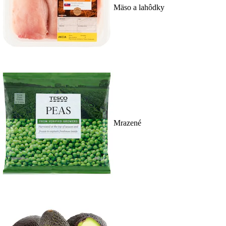
Mäso a lahôdky
Mrazené