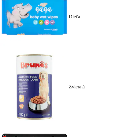
Dieťa
Zvieratá