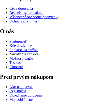
Cena doručenia
Bezpečnosť pri nákupe
Všeobecné obchodné podmienky
Ochrana súkromia
O nás
Prístupnosť
Kde dovážame
Poplatok za službu
Nastavenia cookies
Možnosti platby
Tesco.sk
Clubcard
Pred prvým nákupom
Ako nakupovať
Registrácia
Objednanie doručenia
Moje obľúbené