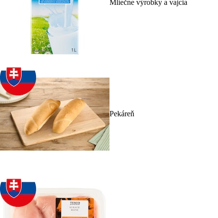
Mliečne výrobky a vajcia
Pekáreň