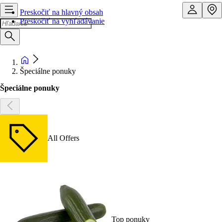
Preskočiť na hlavný obsah
Preskočiť na vyhľadávanie
Špeciálne ponuky
Špeciálne ponuky
All Offers
Top ponuky