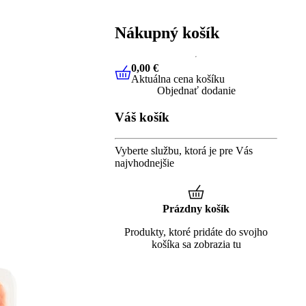
Nákupný košík
0,00 €
Aktuálna cena košíku
0,00 €
Aktuálna cena košíku
Objednať dodanie
Váš košík
Vyberte službu, ktorá je pre Vás
najvhodnejšie
Prázdny košík
Produkty, ktoré pridáte do svojho
košíka sa zobrazia tu