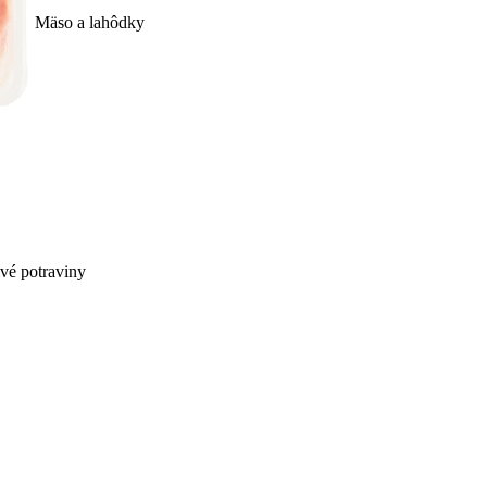
Mäso a lahôdky
ivé potraviny