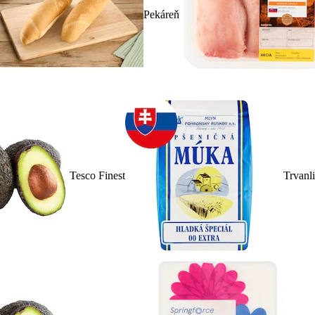
Pekáreň
Tesco Finest
Trvanl