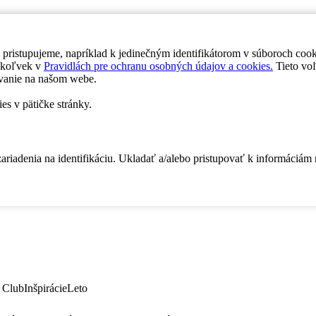
 pristupujeme, napríklad k jedinečným identifikátorom v súboroch coo
dykoľvek v
Pravidlách pre ochranu osobných údajov a cookies.
Tieto voľ
vanie na našom webe.
es v pätičke stránky.
zariadenia na identifikáciu. Ukladať a/alebo pristupovať k informáciám
 Club
Inšpirácie
Leto