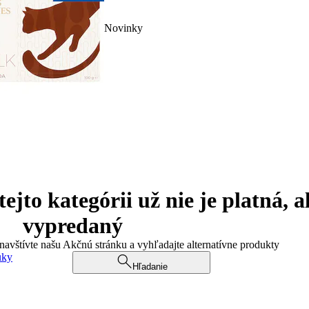
Novinky
jto kategórii už nie je platná, a
vypredaný
 navštívte našu Akčnú stránku a vyhľadajte alternatívne produkty
uky
Hľadanie