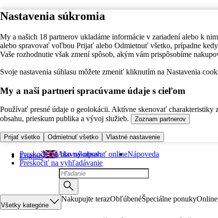
Nastavenia súkromia
My a našich 18 partnerov ukladáme informácie v zariadení alebo k nim
alebo spravovať voľbou Prijať alebo Odmietnuť všetko, prípadne ke
Vaše rozhodnutie však zmení spôsob, akým vám prispôsobíme nakupo
Svoje nastavenia súhlasu môžete zmeniť kliknutím na Nastavenia cooki
My a naši partneri spracúvame údaje s cieľom
Používať presné údaje o geolokácii. Aktívne skenovať charakteristiky 
obsahu, prieskum publika a vývoj služieb.
Zoznam partnerov
Prijať všetko
Odmietnuť všetko
Vlastné nastavenie
Preskočiť na hlavný obsah
Ako nakupovať online
Nápoveda
English
Preskočiť na vyhľadávanie
Nakupujte teraz
Obľúbené
Špeciálne ponuky
Online
Všetky kategórie