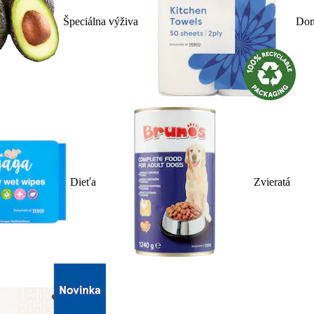
Špeciálna výživa
Dom
Dieťa
Zvieratá