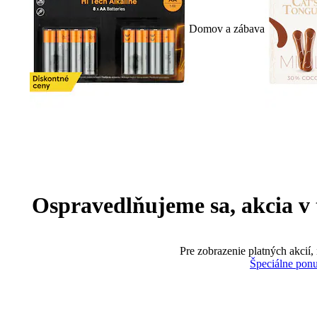
Domov a zábava
Ospravedlňujeme sa, akcia v te
Pre zobrazenie platných akcií,
Špeciálne pon