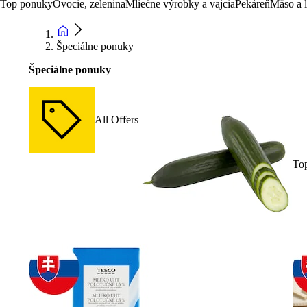
Top ponuky
Ovocie, zelenina
Mliečne výrobky a vajcia
Pekáreň
Mäso a 
Špeciálne ponuky
Špeciálne ponuky
All Offers
To