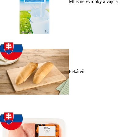
Mliečne výrobky a vajcia
Pekáreň