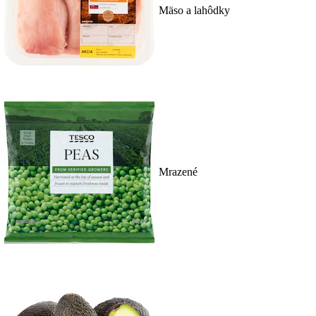
Mäso a lahôdky
Mrazené