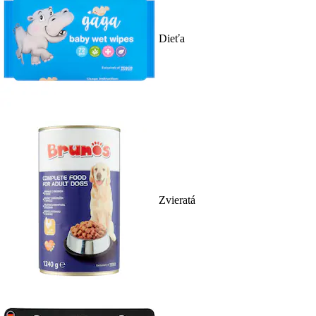
Dieťa
Zvieratá