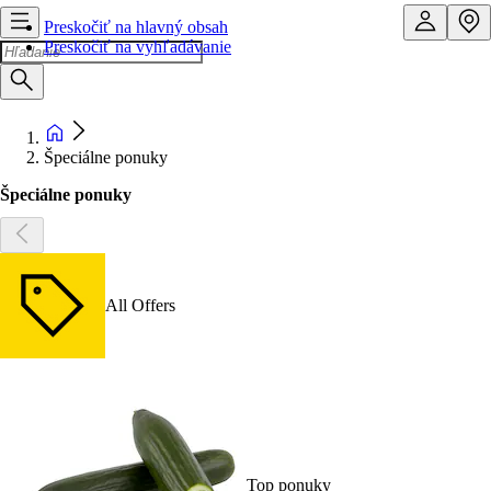
Preskočiť na hlavný obsah
Preskočiť na vyhľadávanie
Špeciálne ponuky
Špeciálne ponuky
All Offers
Top ponuky