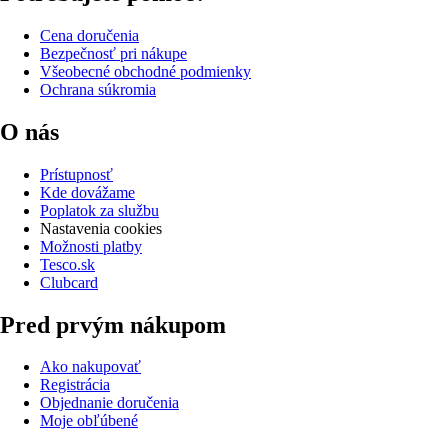
Cena doručenia
Bezpečnosť pri nákupe
Všeobecné obchodné podmienky
Ochrana súkromia
O nás
Prístupnosť
Kde dovážame
Poplatok za službu
Nastavenia cookies
Možnosti platby
Tesco.sk
Clubcard
Pred prvým nákupom
Ako nakupovať
Registrácia
Objednanie doručenia
Moje obľúbené