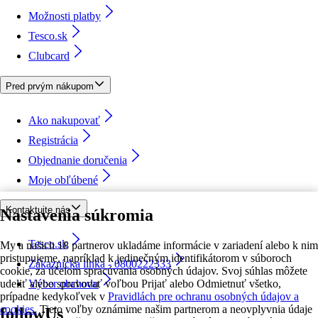
Možnosti platby
Tesco.sk
Clubcard
Pred prvým nákupom
Ako nakupovať
Registrácia
Objednanie doručenia
Moje obľúbené
Kontaktujte nás
Nastavenia súkromia
Tesco.sk
My a našich 18 partnerov ukladáme informácie v zariadení alebo k nim
pristupujeme, napríklad k jedinečným identifikátorom v súboroch
Zákaznícka linka - 0800222333
cookie, za účelom spracúvania osobných údajov. Svoj súhlas môžete
udeliť alebo spravovať voľbou Prijať alebo Odmietnuť všetko,
Výber obchodu
prípadne kedykoľvek v
Pravidlách pre ochranu osobných údajov a
cookies.
Tieto voľby oznámime našim partnerom a neovplyvnia údaje
followUs