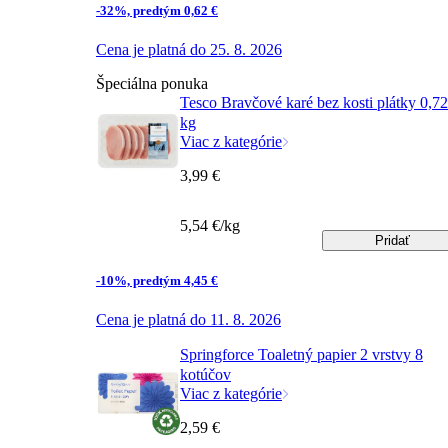
-32%, predtým 0,62 €
Cena je platná do 25. 8. 2026
Špeciálna ponuka
Tesco Bravčové karé bez kosti plátky 0,7
kg
Viac z kategórie
3,99 €
5,54 €/kg
Pridať
-10%, predtým 4,45 €
Cena je platná do 11. 8. 2026
Springforce Toaletný papier 2 vrstvy 8
kotúčov
Viac z kategórie
2,59 €