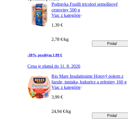
Podravka Fusilli tricolori semolínové
cestoviny 500 g
Viac z kategórie
1,39 €
2,78 €/kg
Pridať
-30%, predtým 1,99 €
Cena je platná do 11. 8. 2026
Rio Mare Insalatissime Hotový pokrm z
fazule, tuniaka, kukurice a zeleniny 160 g
Viac z kategórie
3,99 €
24,94 €/kg
Pridať