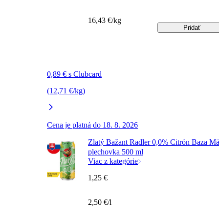
16,43 €/kg
Pridať
0,89 € s Clubcard
(12,71 €/kg)
Cena je platná do 18. 8. 2026
Zlatý Bažant Radler 0,0% Citrón Baza Mä
plechovka 500 ml
Viac z kategórie
1,25 €
2,50 €/l