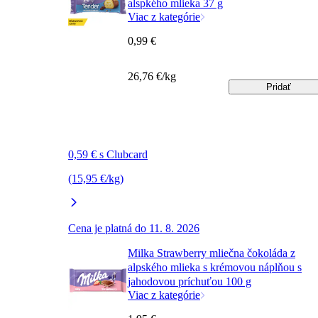
alspkého mlieka 37 g
Viac z kategórie
0,99 €
26,76 €/kg
Pridať
0,59 € s Clubcard
(15,95 €/kg)
Cena je platná do 11. 8. 2026
Milka Strawberry mliečna čokoláda z
alpského mlieka s krémovou náplňou s
jahodovou príchuťou 100 g
Viac z kategórie