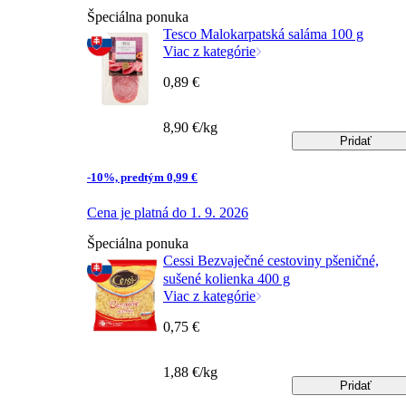
Špeciálna ponuka
Tesco Malokarpatská saláma 100 g
Viac z kategórie
0,89 €
8,90 €/kg
Pridať
-10%, predtým 0,99 €
Cena je platná do 1. 9. 2026
Špeciálna ponuka
Cessi Bezvaječné cestoviny pšeničné,
sušené kolienka 400 g
Viac z kategórie
0,75 €
1,88 €/kg
Pridať