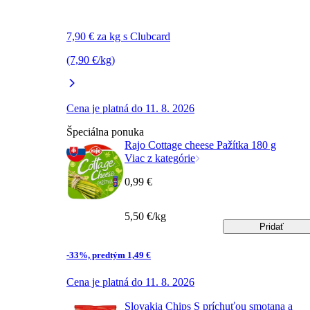
7,90 € za kg s Clubcard
(7,90 €/kg)
Cena je platná do 11. 8. 2026
Špeciálna ponuka
Rajo Cottage cheese Pažítka 180 g
Viac z kategórie
0,99 €
5,50 €/kg
Pridať
-33%, predtým 1,49 €
Cena je platná do 11. 8. 2026
Slovakia Chips S príchuťou smotana a