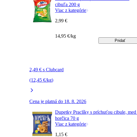
cibuľa 200 g
Viac z kategórie
2,99 €
14,95 €/kg
Pridať
2,49 € s Clubcard
(12,45 €/kg)
Cena je platná do 18. 8. 2026
Dupetky Praclíky s príchuťou cibule, med
horčica 70 g
Viac z kategórie
1,15 €