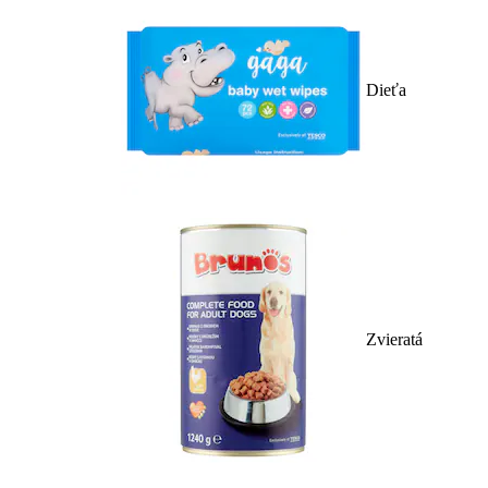
Dieťa
Zvieratá