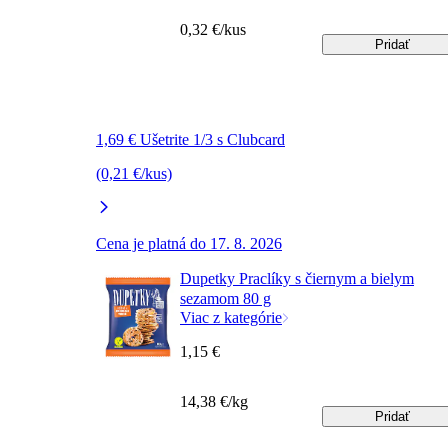
0,32 €/kus
Pridať
1,69 € Ušetrite 1/3 s Clubcard
(0,21 €/kus)
Cena je platná do 17. 8. 2026
Dupetky Praclíky s čiernym a bielym
sezamom 80 g
Viac z kategórie
1,15 €
14,38 €/kg
Pridať