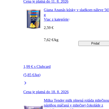
Cena je platná do 11. 8. 2026
Giana Ananás kúsky v sladkom náleve 56
g
Viac z kategórie
2,59 €
7,62 €/kg
Pridať
1,99 € s Clubcard
(5,85 €/kg)
Cena je platná do 18. 8. 2026
Milka Tender milk plnená roláda mliečnou
náplňou máčaná v mliečnej čokoláde z