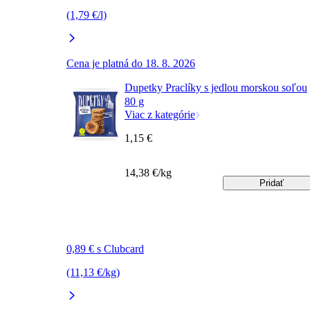
(1,79 €/l)
Cena je platná do 18. 8. 2026
Dupetky Praclíky s jedlou morskou soľou
80 g
Viac z kategórie
1,15 €
14,38 €/kg
Pridať
0,89 € s Clubcard
(11,13 €/kg)