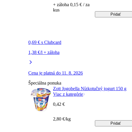
+ záloha 0,15 € / za
kus
Pridať
0,69 € s Clubcard
1,38 €/l + záloha
Cena je platná do 11. 8. 2026
Špeciálna ponuka
Zott Jogobella Nízkotučný jogurt 150 g
Viac z kategórie
0,42 €
2,80 €/kg
Pridať