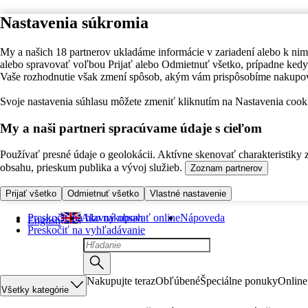
Nastavenia súkromia
My a našich 18 partnerov ukladáme informácie v zariadení alebo k nim
alebo spravovať voľbou Prijať alebo Odmietnuť všetko, prípadne ke
Vaše rozhodnutie však zmení spôsob, akým vám prispôsobíme nakupo
Svoje nastavenia súhlasu môžete zmeniť kliknutím na Nastavenia cooki
My a naši partneri spracúvame údaje s cieľom
Používať presné údaje o geolokácii. Aktívne skenovať charakteristiky 
obsahu, prieskum publika a vývoj služieb.
Zoznam partnerov
Prijať všetko
Odmietnuť všetko
Vlastné nastavenie
Preskočiť na hlavný obsah
Ako nakupovať online
Nápoveda
English
Preskočiť na vyhľadávanie
Nakupujte teraz
Obľúbené
Špeciálne ponuky
Online
Všetky kategórie