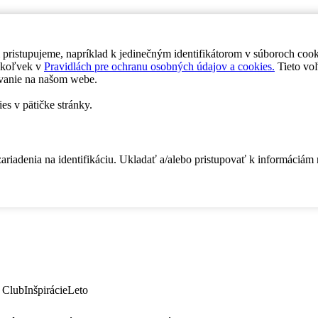
 pristupujeme, napríklad k jedinečným identifikátorom v súboroch coo
dykoľvek v
Pravidlách pre ochranu osobných údajov a cookies.
Tieto voľ
vanie na našom webe.
es v pätičke stránky.
zariadenia na identifikáciu. Ukladať a/alebo pristupovať k informáciám
 Club
Inšpirácie
Leto