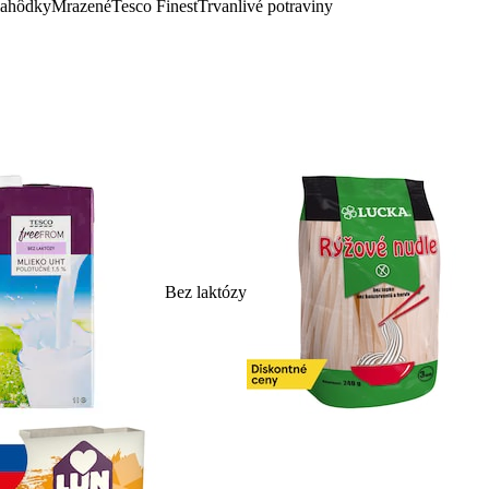
lahôdky
Mrazené
Tesco Finest
Trvanlivé potraviny
Bez laktózy