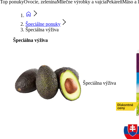
Top ponuky
Ovocie, zelenina
Mliečne výrobky a vajcia
Pekáreň
Mäso a 
Špeciálne ponuky
Špeciálna výživa
Špeciálna výživa
Špeciálna výživa