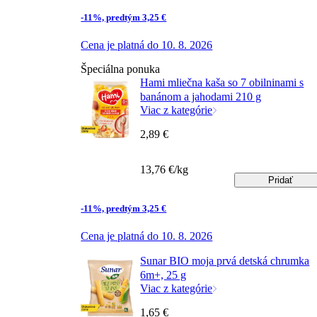
-11%, predtým 3,25 €
Cena je platná do 10. 8. 2026
Špeciálna ponuka
Hami mliečna kaša so 7 obilninami s
banánom a jahodami 210 g
Viac z kategórie
2,89 €
13,76 €/kg
Pridať
-11%, predtým 3,25 €
Cena je platná do 10. 8. 2026
Sunar BIO moja prvá detská chrumka
6m+, 25 g
Viac z kategórie
1,65 €