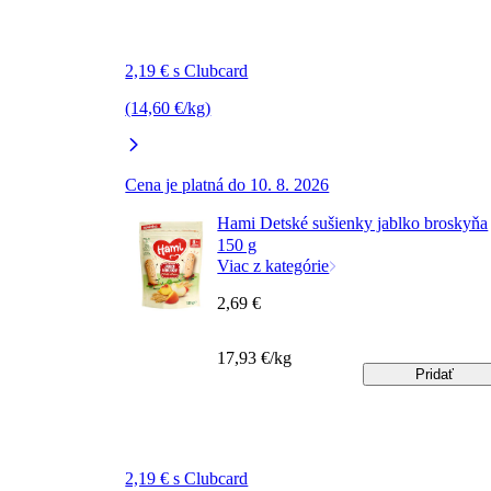
2,19 € s Clubcard
(14,60 €/kg)
Cena je platná do 10. 8. 2026
Hami Detské sušienky jablko broskyňa
150 g
Viac z kategórie
2,69 €
17,93 €/kg
Pridať
2,19 € s Clubcard