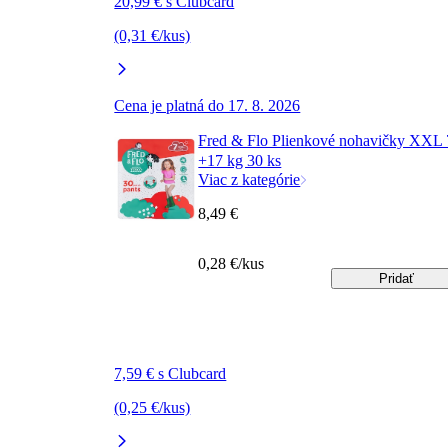
20,99 € s Clubcard
(0,31 €/kus)
Cena je platná do 17. 8. 2026
Fred & Flo Plienkové nohavičky XXL 
+17 kg 30 ks
Viac z kategórie
8,49 €
0,28 €/kus
Pridať
7,59 € s Clubcard
(0,25 €/kus)