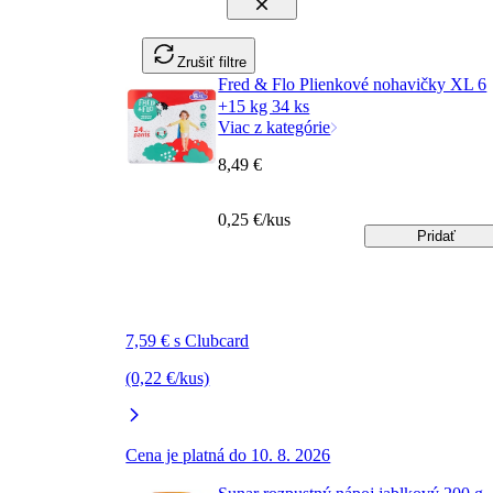
Zrušiť filtre
Fred & Flo Plienkové nohavičky XL 6
+15 kg 34 ks
Viac z kategórie
8,49 €
0,25 €/kus
Pridať
7,59 € s Clubcard
(0,22 €/kus)
Cena je platná do 10. 8. 2026