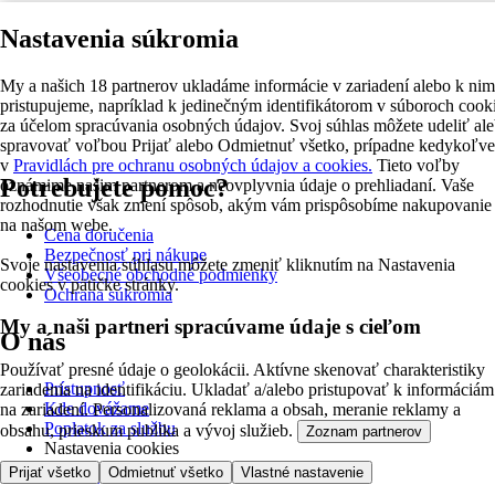
Nastavenia súkromia
My a našich 18 partnerov ukladáme informácie v zariadení alebo k nim
pristupujeme, napríklad k jedinečným identifikátorom v súboroch cook
za účelom spracúvania osobných údajov. Svoj súhlas môžete udeliť al
spravovať voľbou Prijať alebo Odmietnuť všetko, prípadne kedykoľv
v
Pravidlách pre ochranu osobných údajov a cookies.
Tieto voľby
Potrebujete pomoc?
oznámime našim partnerom a neovplyvnia údaje o prehliadaní. Vaše
rozhodnutie však zmení spôsob, akým vám prispôsobíme nakupovanie
na našom webe.
Cena doručenia
Bezpečnosť pri nákupe
Svoje nastavenia súhlasu môžete zmeniť kliknutím na Nastavenia
Všeobecné obchodné podmienky
cookies v pätičke stránky.
Ochrana súkromia
My a naši partneri spracúvame údaje s cieľom
O nás
Používať presné údaje o geolokácii. Aktívne skenovať charakteristiky
Prístupnosť
zariadenia na identifikáciu. Ukladať a/alebo pristupovať k informáciám
Kde dovážame
na zariadení. Personalizovaná reklama a obsah, meranie reklamy a
Poplatok za službu
obsahu, prieskum publika a vývoj služieb.
Zoznam partnerov
Nastavenia cookies
Možnosti platby
Prijať všetko
Odmietnuť všetko
Vlastné nastavenie
Tesco.sk