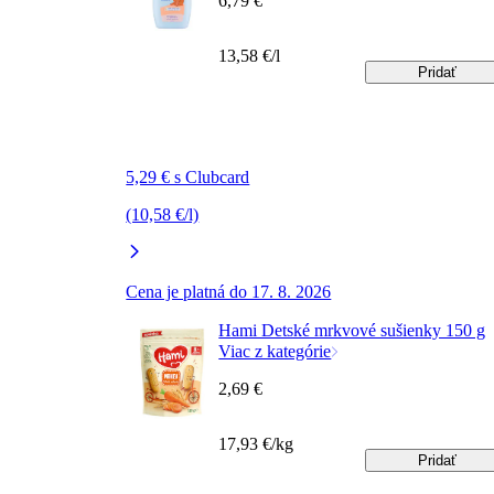
6,79 €
13,58 €/l
Pridať
5,29 € s Clubcard
(10,58 €/l)
Cena je platná do 17. 8. 2026
Hami Detské mrkvové sušienky 150 g
Viac z kategórie
2,69 €
17,93 €/kg
Pridať