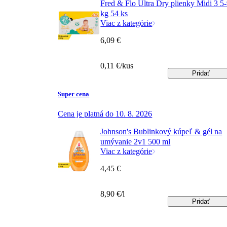
Fred & Flo Ultra Dry plienky Midi 3 5
kg 54 ks
Viac z kategórie
6,09 €
0,11 €/kus
Pridať
Super cena
Cena je platná do 10. 8. 2026
Johnson's Bublinkový kúpeľ & gél na
umývanie 2v1 500 ml
Viac z kategórie
4,45 €
8,90 €/l
Pridať