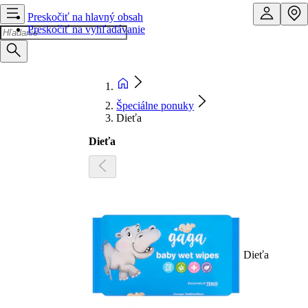
Preskočiť na hlavný obsah
Preskočiť na vyhľadávanie
Špeciálne ponuky
Dieťa
Dieťa
Dieťa