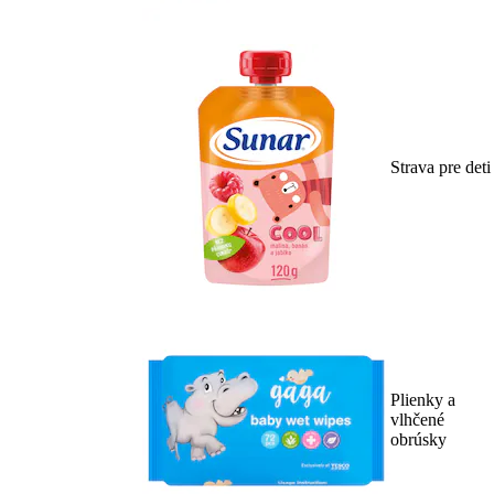
Strava pre deti
Plienky a
vlhčené
obrúsky