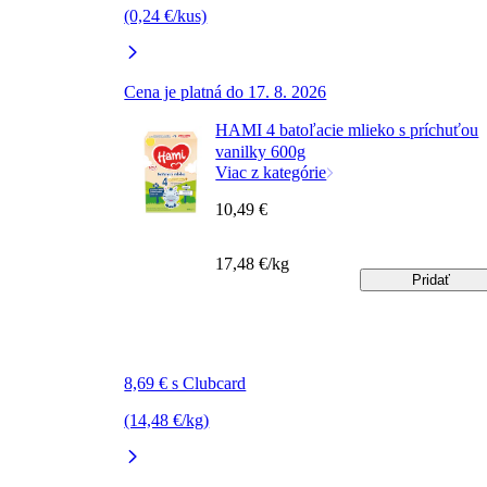
(0,24 €/kus)
Cena je platná do 17. 8. 2026
HAMI 4 batoľacie mlieko s príchuťou
vanilky 600g
Viac z kategórie
10,49 €
17,48 €/kg
Pridať
8,69 € s Clubcard
(14,48 €/kg)