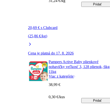
31,24 €/kg
Pridať
20,69 € s Clubcard
(25,86 €/kg)
Cena je platná do 17. 8. 2026
Pampers Active Baby plienkové
nohavičky veľkosť 3, 128 plienok, 6kg
11kg
Viac z kategórie
38,99 €
0,30 €/kus
Pridať