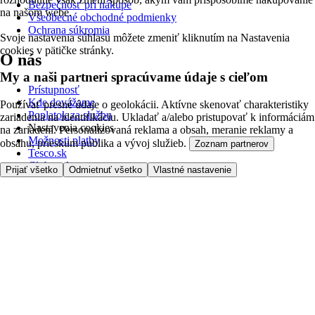
Bezpečnosť pri nákupe
na našom webe.
Všeobecné obchodné podmienky
Ochrana súkromia
Svoje nastavenia súhlasu môžete zmeniť kliknutím na Nastavenia
cookies v pätičke stránky.
O nás
My a naši partneri spracúvame údaje s cieľom
Prístupnosť
Kde dovážame
Používať presné údaje o geolokácii. Aktívne skenovať charakteristiky
Poplatok za službu
zariadenia na identifikáciu. Ukladať a/alebo pristupovať k informáciám
Nastavenia cookies
na zariadení. Personalizovaná reklama a obsah, meranie reklamy a
Možnosti platby
obsahu, prieskum publika a vývoj služieb.
Zoznam partnerov
Tesco.sk
Clubcard
Prijať všetko
Odmietnuť všetko
Vlastné nastavenie
Pred prvým nákupom
Ako nakupovať
Registrácia
Objednanie doručenia
Moje obľúbené
Kontaktujte nás