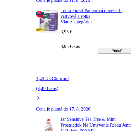
Cena je platná do 11. 8. 2026
Tento Finest Papierová utierka 3-
vrstvová 1 rolka
Viac z kategórie
3,95 €
3,95 €/kus
Pridať
3,49 € s Clubcard
(3,49 €/kus)
Cena je platná do 17. 8. 2026
Jar Sensitive Tea Tree & Mint
Prostriedok Na Umývanie Riadu Jem
K Rukám 900 ML