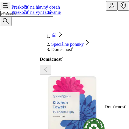
Preskočiť na hlavný obsah
Preskočiť na vyhľadávanie
Špeciálne ponuky
Domácnosť
Domácnosť
Domácnosť