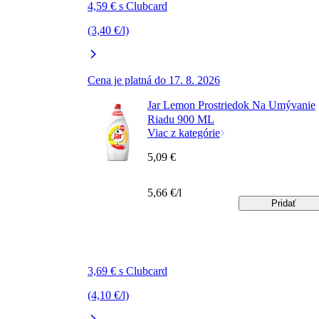
4,59 € s Clubcard
(3,40 €/l)
Cena je platná do 17. 8. 2026
Jar Lemon Prostriedok Na Umývanie
Riadu 900 ML
Viac z kategórie
5,09 €
5,66 €/l
Pridať
3,69 € s Clubcard
(4,10 €/l)