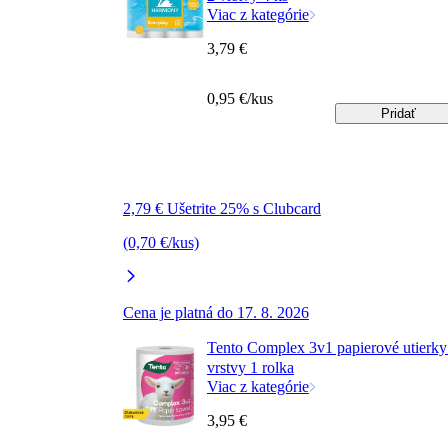
Viac z kategórie
3,79 €
0,95 €/kus
Pridať
2,79 € Ušetrite 25% s Clubcard
(0,70 €/kus)
Cena je platná do 17. 8. 2026
Tento Complex 3v1 papierové utierky
vrstvy 1 rolka
Viac z kategórie
3,95 €