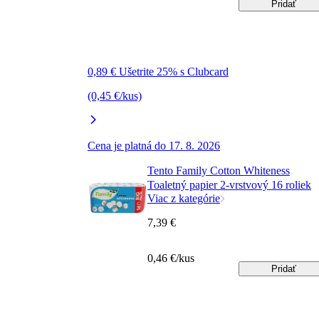
Pridať
0,89 € Ušetrite 25% s Clubcard
(0,45 €/kus)
Cena je platná do 17. 8. 2026
Tento Family Cotton Whiteness
Toaletný papier 2-vrstvový 16 roliek
Viac z kategórie
7,39 €
0,46 €/kus
Pridať