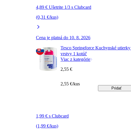
4,89 € Ušetrite 1/3 s Clubcard
(0,31 €/kus)
Cena je platná do 10. 8. 2026
Tesco Springforce Kuchynské utierky
vrstvy 1 kotúč
Viac z kategórie
2,55 €
2,55 €/kus
Pridať
1,99 € s Clubcard
(1,99 €/kus)