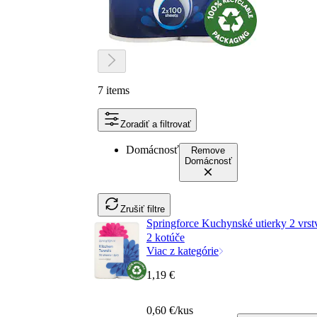
7 items
Zoradiť a filtrovať
Domácnosť
Remove
Domácnosť
Zrušiť filtre
Springforce Kuchynské utierky 2 vrst
2 kotúče
Viac z kategórie
1,19 €
0,60 €/kus