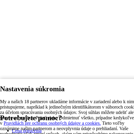
Nastavenia súkromia
My a našich 18 partnerov ukladáme informácie v zariadení alebo k nim
pristupujeme, napríklad k jedinečným identifikátorom v súboroch cook
za účelom spracúvania osobných údajov. Svoj súhlas môžete udeliť al
Potrebujete pomoc?
spravovať voľbou Prijať alebo Odmietnuť všetko, prípadne kedykoľv
v
Pravidlách pre ochranu osobných údajov a cookies.
Tieto voľby
oznámime našim partnerom a neovplyvnia údaje o prehliadaní. Vaše
Cena doručenia
rozhodnutie však zmení spôsob, akým vám prispôsobíme nakupovanie