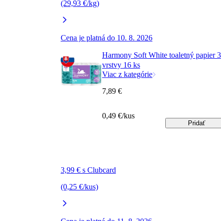
(29,93 €/kg)
Cena je platná do 10. 8. 2026
Harmony Soft White toaletný papier 3
vrstvy 16 ks
Viac z kategórie
7,89 €
0,49 €/kus
Pridať
3,99 € s Clubcard
(0,25 €/kus)