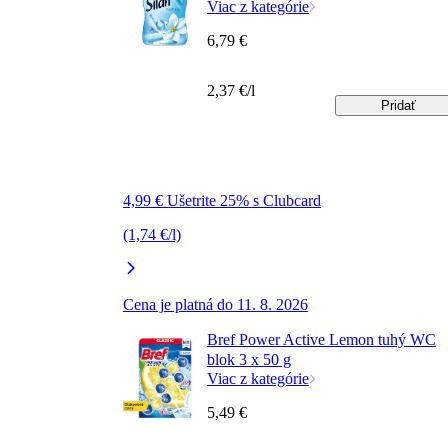
Viac z kategórie
6,79 €
2,37 €/l
Pridať
4,99 € Ušetrite 25% s Clubcard
(1,74 €/l)
Cena je platná do 11. 8. 2026
Bref Power Active Lemon tuhý WC
blok 3 x 50 g
Viac z kategórie
5,49 €