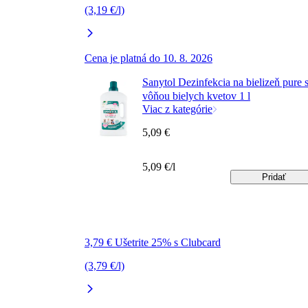
(3,19 €/l)
Cena je platná do 10. 8. 2026
Sanytol Dezinfekcia na bielizeň pure 
vôňou bielych kvetov 1 l
Viac z kategórie
5,09 €
5,09 €/l
Pridať
3,79 € Ušetrite 25% s Clubcard
(3,79 €/l)