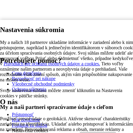
Nastavenia súkromia
My a našich 18 partnerov ukladáme informácie v zariadení alebo k nim
pristupujeme, napríklad k jedinečným identifikátorom v súboroch cook
za účelom spracúvania osobných údajov. Svoj súhlas môžete udeliť al
spravovať voľbou Prijať alebo Odmietnuť všetko, prípadne kedykoľv
Potrebujete pomoc?
v
Pravidlách pre ochranu osobných údajov a cookies.
Tieto voľby
oznámime našim partnerom a neovplyvnia údaje o prehliadaní. Vaše
Cena doručenia
rozhodnutie však zmení spôsob, akým vám prispôsobíme nakupovanie
Bezpečnosť pri nákupe
na našom webe.
Všeobecné obchodné podmienky
Ochrana súkromia
Svoje nastavenia súhlasu môžete zmeniť kliknutím na Nastavenia
cookies v pätičke stránky.
O nás
My a naši partneri spracúvame údaje s cieľom
Prístupnosť
Používať presné údaje o geolokácii. Aktívne skenovať charakteristiky
Kde dovážame
zariadenia na identifikáciu. Ukladať a/alebo pristupovať k informáciám
Poplatok za službu
na zariadení. Personalizovaná reklama a obsah, meranie reklamy a
Nastavenia cookies