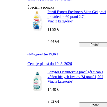
Špeciálna ponuka
Persil Expert Freshness Silan Gel prací
prostriedok 60 praní 2,7 l
Viac z kategórie
11,99 €
4,44 €/l
Pridať
-14%, predtým 13,99 €
Cena je platná do 10. 8. 2026
Sanytol Dezinfekcia prací gél clean s
vôňou bielych kvetov 34 praní 1,70 l
Viac z kategórie
14,49 €
8,52 €/l
Pridať