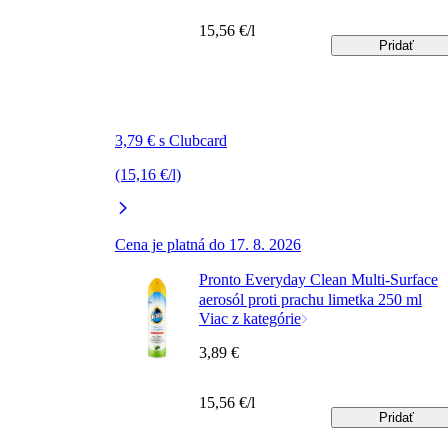
15,56 €/l
Pridať
3,79 € s Clubcard
(15,16 €/l)
Cena je platná do 17. 8. 2026
Pronto Everyday Clean Multi-Surface
aerosól proti prachu limetka 250 ml
Viac z kategórie
3,89 €
15,56 €/l
Pridať