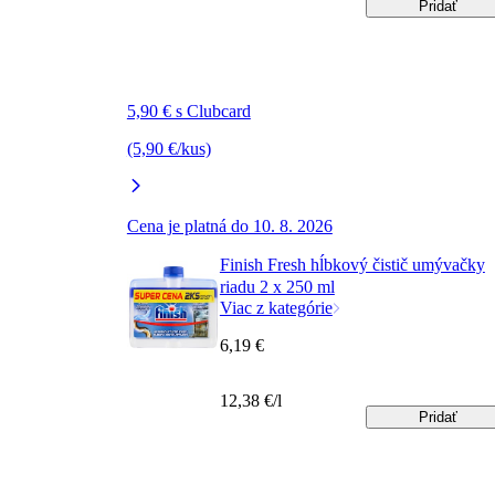
Pridať
5,90 € s Clubcard
(5,90 €/kus)
Cena je platná do 10. 8. 2026
Finish Fresh hĺbkový čistič umývačky
riadu 2 x 250 ml
Viac z kategórie
6,19 €
12,38 €/l
Pridať