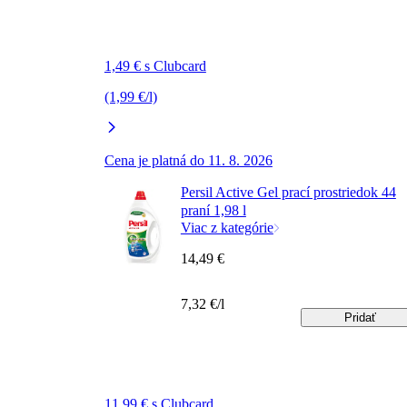
1,49 € s Clubcard
(1,99 €/l)
Cena je platná do 11. 8. 2026
Persil Active Gel prací prostriedok 44
praní 1,98 l
Viac z kategórie
14,49 €
7,32 €/l
Pridať
11,99 € s Clubcard