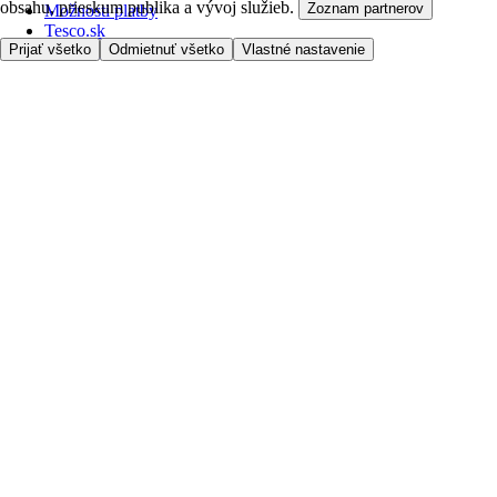
obsahu, prieskum publika a vývoj služieb.
Zoznam partnerov
Možnosti platby
Tesco.sk
Clubcard
Prijať všetko
Odmietnuť všetko
Vlastné nastavenie
Pred prvým nákupom
Ako nakupovať
Registrácia
Objednanie doručenia
Moje obľúbené
Kontaktujte nás
Tesco.sk
Zákaznícka linka - 0800222333
Výber obchodu
Potrebujete pomoc?
Cena doručenia
Bezpečnosť pri nákupe