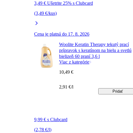
3,49 € Ušetrite 25% s Clubcard
(3,49 €/kus)
Cena je platná do 17. 8. 2026
Woolite Keratin Therapy tekutý prací
prípravok s keratínom na bielu a svetlú
bielizeň 60 praní 3,6 l
Viac z kategórie
10,49 €
2,91 €/l
Pridať
9,99 € s Clubcard
(2,78 €/l)