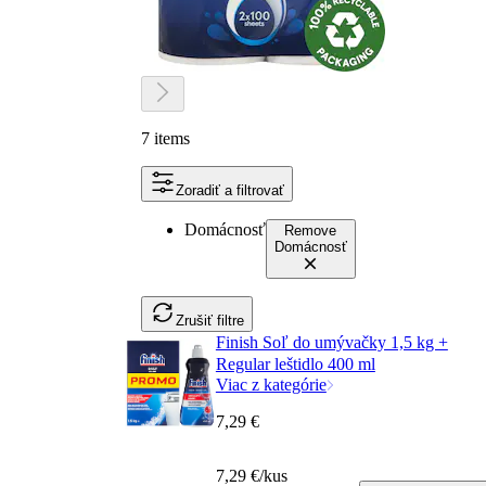
7 items
Zoradiť a filtrovať
Domácnosť
Remove
Domácnosť
Zrušiť filtre
Finish Soľ do umývačky 1,5 kg +
Regular leštidlo 400 ml
Viac z kategórie
7,29 €
7,29 €/kus