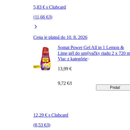
5,83 € s Clubcard
(11,66 €/l)
Cena je platná do 10. 8. 2026
Somat Power Gel All in 1 Lemon &
Lime gél do umývačky riadu 2 x 720 m
Viac z kategórie
13,99 €
9,72 €/l
Pridať
12,29 € s Clubcard
(8,53 €/l)