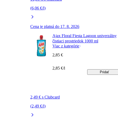
(6,06 €/l)
Cena je platná do 17. 8. 2026
Ajax Floral Fiesta Lagoon univerzálny
čistiaci prostriedok 1000 ml
Viac z kategórie
2,85 €
2,85 €/l
Pridať
2,49 € s Clubcard
(2,49 €/l)