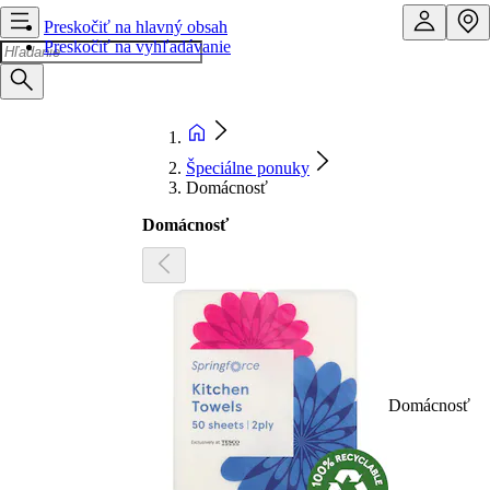
Preskočiť na hlavný obsah
Preskočiť na vyhľadávanie
Špeciálne ponuky
Domácnosť
Domácnosť
Domácnosť