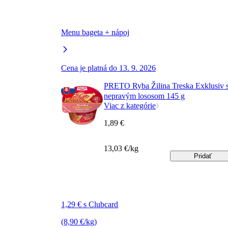
Menu bageta + nápoj
Cena je platná do 13. 9. 2026
PRETO Ryba Žilina Treska Exklusiv 
nepravým lososom 145 g
Viac z kategórie
1,89 €
13,03 €/kg
Pridať
1,29 € s Clubcard
(8,90 €/kg)