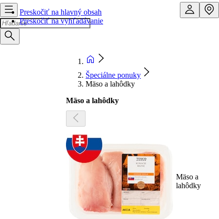
Preskočiť na hlavný obsah
Preskočiť na vyhľadávanie
Špeciálne ponuky
Mäso a lahôdky
Mäso a lahôdky
Mäso a
lahôdky