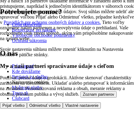
My a našich 18 partnerov ukladáme informácie v zariadení alebo k nim
pristupujeme, napríklad k jedinečným identifikátorom v súboroch cook
Potrebujete pomoc?
za účelom spracúvania osobných údajov. Svoj súhlas môžete udeliť al
spravovať voľbou Prijať alebo Odmietnuť všetko, prípadne kedykoľv
v
Pravidlách pre ochranu osobných údajov a cookies.
Tieto voľby
Cena doručenia
oznámime našim partnerom a neovplyvnia údaje o prehliadaní. Vaše
Bezpečnosť pri nákupe
rozhodnutie však zmení spôsob, akým vám prispôsobíme nakupovanie
Všeobecné obchodné podmienky
na našom webe.
Ochrana súkromia
Svoje nastavenia súhlasu môžete zmeniť kliknutím na Nastavenia
O nás
cookies v pätičke stránky.
My a naši partneri spracúvame údaje s cieľom
Prístupnosť
Kde dovážame
Poplatok za službu
Používať presné údaje o geolokácii. Aktívne skenovať charakteristiky
Nastavenia cookies
zariadenia na identifikáciu. Ukladať a/alebo pristupovať k informáciám
Možnosti platby
na zariadení. Personalizovaná reklama a obsah, meranie reklamy a
Tesco.sk
obsahu, prieskum publika a vývoj služieb.
Zoznam partnerov
Clubcard
Prijať všetko
Odmietnuť všetko
Vlastné nastavenie
Pred prvým nákupom
Ako nakupovať
Registrácia