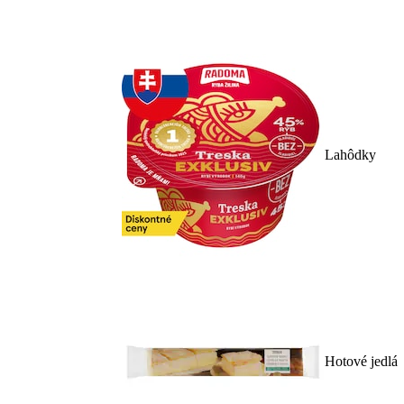
Lahôdky
Hotové jedlá