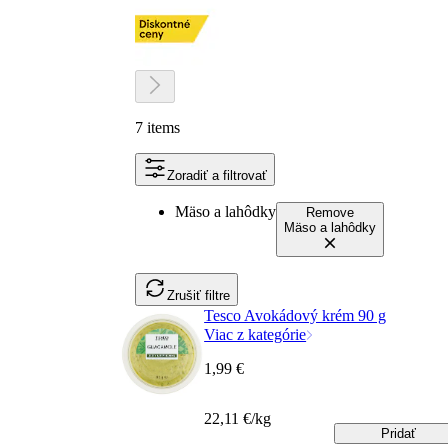
7 items
Zoradiť a filtrovať
Mäso a lahôdky
Remove
Mäso a lahôdky
Zrušiť filtre
Tesco Avokádový krém 90 g
Viac z kategórie
1,99 €
22,11 €/kg
Pridať