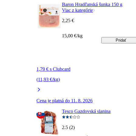
Baron Hradčanská šunka 150 g
Viac z kategórie
2,25 €
15,00 €/kg
Pridať
1,79 € s Clubcard
(11,93 €/kg)
Cena je platná do 11. 8. 2026
Tesco Gazdovská slanina
2.5 (2)