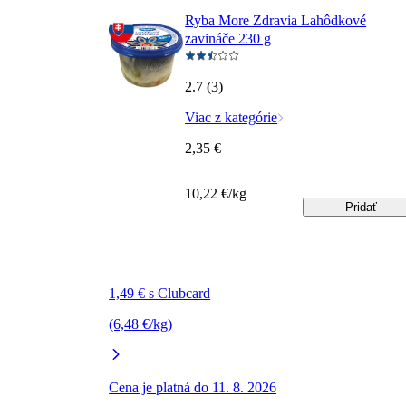
Ryba More Zdravia Lahôdkové
zavináče 230 g
2.7 (3)
Viac z kategórie
2,35 €
10,22 €/kg
Pridať
1,49 € s Clubcard
(6,48 €/kg)
Cena je platná do 11. 8. 2026