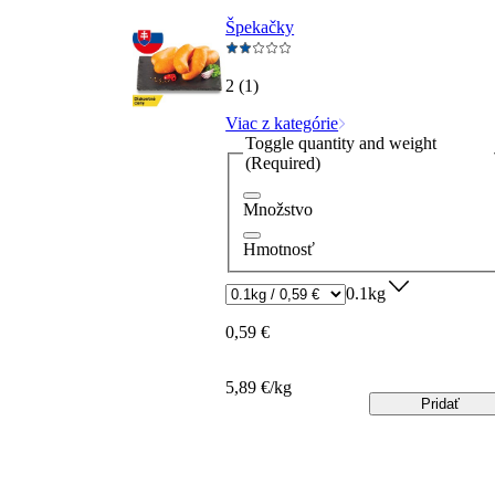
Špekačky
2 (1)
Viac z kategórie
Toggle quantity and weight
(Required)
Množstvo
Hmotnosť
0.1kg
0,59 €
5,89 €/kg
Pridať