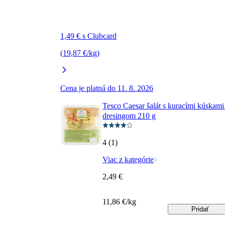
1,49 € s Clubcard
(19,87 €/kg)
Cena je platná do 11. 8. 2026
Tesco Caesar šalát s kuracími kúskami
dresingom 210 g
4 (1)
Viac z kategórie
2,49 €
11,86 €/kg
Pridať