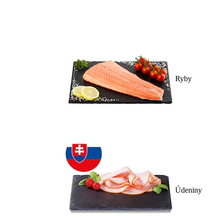
Ryby
Údeniny