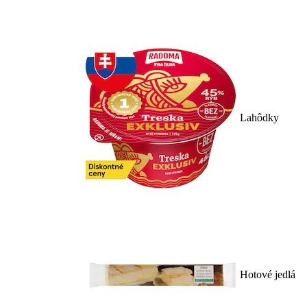
Lahôdky
Hotové jedlá