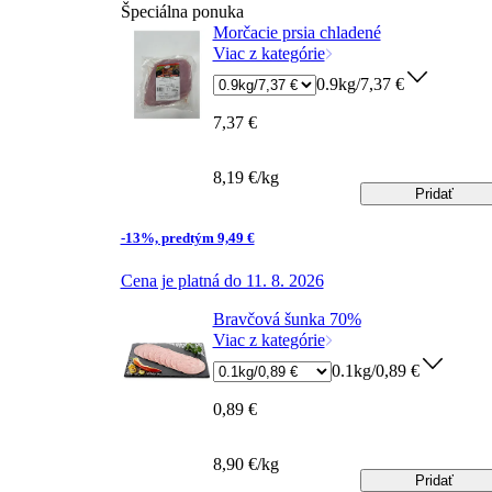
Špeciálna ponuka
Morčacie prsia chladené
Viac z kategórie
0.9kg/7,37 €
7,37 €
8,19 €/kg
Pridať
-13%, predtým 9,49 €
Cena je platná do 11. 8. 2026
Bravčová šunka 70%
Viac z kategórie
0.1kg/0,89 €
0,89 €
8,90 €/kg
Pridať