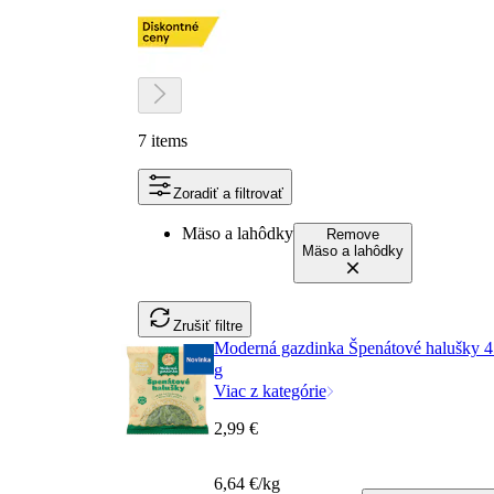
7 items
Zoradiť a filtrovať
Mäso a lahôdky
Remove
Mäso a lahôdky
Zrušiť filtre
Moderná gazdinka Špenátové halušky 
g
Viac z kategórie
2,99 €
6,64 €/kg