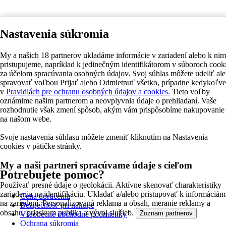
Nastavenia súkromia
My a našich 18 partnerov ukladáme informácie v zariadení alebo k nim
pristupujeme, napríklad k jedinečným identifikátorom v súboroch cook
za účelom spracúvania osobných údajov. Svoj súhlas môžete udeliť al
spravovať voľbou Prijať alebo Odmietnuť všetko, prípadne kedykoľv
v
Pravidlách pre ochranu osobných údajov a cookies.
Tieto voľby
oznámime našim partnerom a neovplyvnia údaje o prehliadaní. Vaše
rozhodnutie však zmení spôsob, akým vám prispôsobíme nakupovanie
na našom webe.
Svoje nastavenia súhlasu môžete zmeniť kliknutím na Nastavenia
cookies v pätičke stránky.
My a naši partneri spracúvame údaje s cieľom
Potrebujete pomoc?
Používať presné údaje o geolokácii. Aktívne skenovať charakteristiky
zariadenia na identifikáciu. Ukladať a/alebo pristupovať k informáciám
Cena doručenia
na zariadení. Personalizovaná reklama a obsah, meranie reklamy a
Bezpečnosť pri nákupe
obsahu, prieskum publika a vývoj služieb.
Zoznam partnerov
Všeobecné obchodné podmienky
Ochrana súkromia