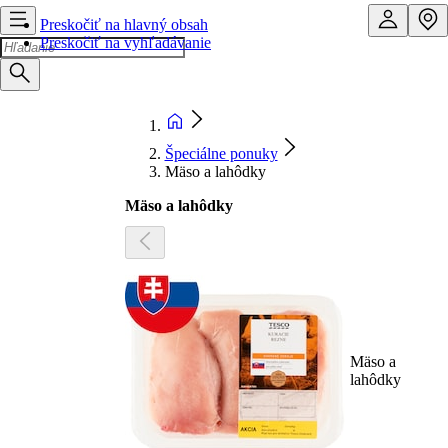
Preskočiť na hlavný obsah
Preskočiť na vyhľadávanie
Špeciálne ponuky
Mäso a lahôdky
Mäso a lahôdky
Mäso a
lahôdky