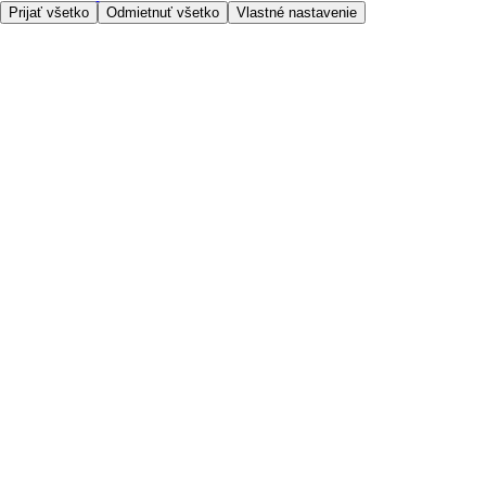
Prijať všetko
Odmietnuť všetko
Vlastné nastavenie
O nás
Prístupnosť
Kde dovážame
Poplatok za službu
Nastavenia cookies
Možnosti platby
Tesco.sk
Clubcard
Pred prvým nákupom
Ako nakupovať
Registrácia
Objednanie doručenia
Moje obľúbené
Kontaktujte nás
Tesco.sk
Zákaznícka linka - 0800222333
Výber obchodu