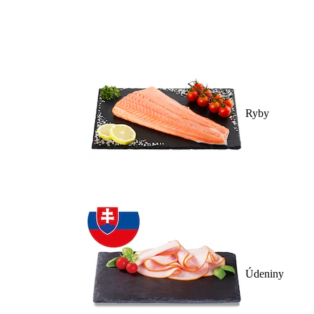
Ryby
Údeniny