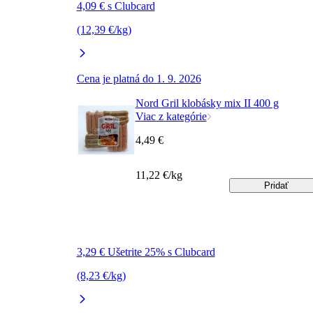
4,09 € s Clubcard
(12,39 €/kg)
Cena je platná do 1. 9. 2026
Nord Gril klobásky mix II 400 g
Viac z kategórie
4,49 €
11,22 €/kg
Pridať
3,29 € Ušetrite 25% s Clubcard
(8,23 €/kg)