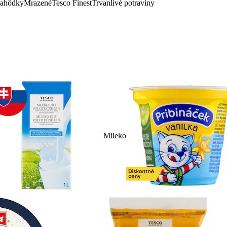
lahôdky
Mrazené
Tesco Finest
Trvanlivé potraviny
Mlieko