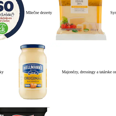
Mliečne dezerty
Syr
ky
Majonézy, dressingy a tatárske 