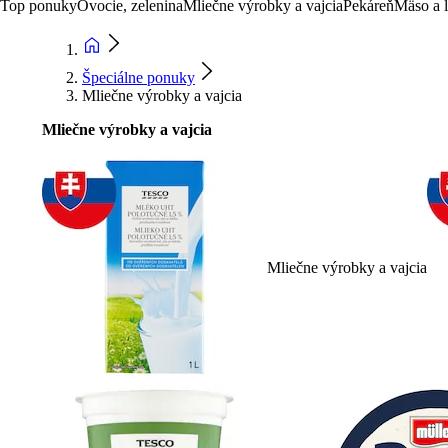
Top ponuky
Ovocie, zelenina
Mliečne výrobky a vajcia
Pekáreň
Mäso a 
Špeciálne ponuky
Mliečne výrobky a vajcia
Mliečne výrobky a vajcia
Mliečne výrobky a vajcia