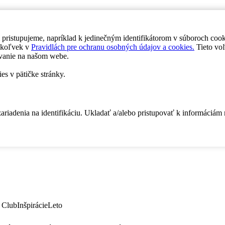
 pristupujeme, napríklad k jedinečným identifikátorom v súboroch coo
dykoľvek v
Pravidlách pre ochranu osobných údajov a cookies.
Tieto voľ
vanie na našom webe.
es v pätičke stránky.
zariadenia na identifikáciu. Ukladať a/alebo pristupovať k informáciám
 Club
Inšpirácie
Leto