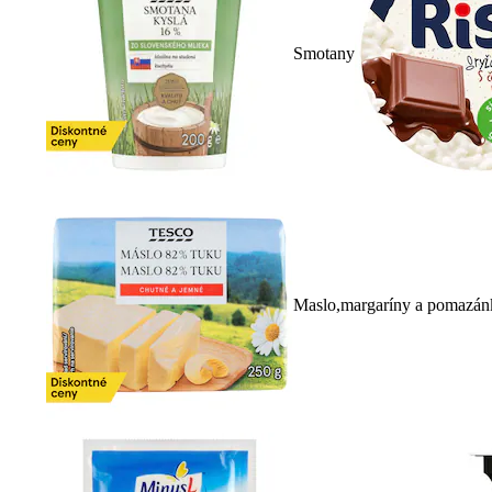
Smotany
Maslo,margaríny a pomazán