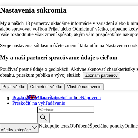
Nastavenia súkromia
My a našich 18 partnerov ukladáme informácie v zariadení alebo k nim
alebo spravovať voľbou Prijať alebo Odmietnuť všetko, prípadne ke
Vaše rozhodnutie však zmení spôsob, akým vám prispôsobíme nakupo
Svoje nastavenia súhlasu môžete zmeniť kliknutím na Nastavenia cooki
My a naši partneri spracúvame údaje s cieľom
Používať presné údaje o geolokácii. Aktívne skenovať charakteristiky 
obsahu, prieskum publika a vývoj služieb.
Zoznam partnerov
Prijať všetko
Odmietnuť všetko
Vlastné nastavenie
Preskočiť na hlavný obsah
Ako nakupovať online
Nápoveda
English
Preskočiť na vyhľadávanie
Nakupujte teraz
Obľúbené
Špeciálne ponuky
Online
Všetky kategórie