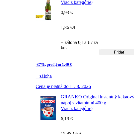
Viac z kategórie
0,93 €
1,86 €/l
+ záloha 0,13 € / za
kus
Pridať
-37%, predtým 1,49 €
+ záloha
Cena je platná do 11. 8. 2026
GRANKO Original instantný kakaov
nápoj s vitamínmi 400 g
Viac z kategórie
6,19 €
15,48 €/kg