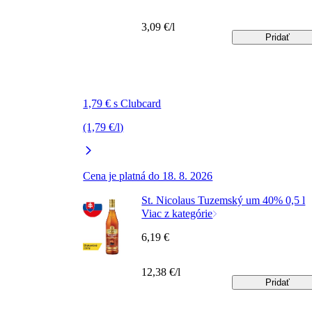
3,09 €/l
Pridať
1,79 € s Clubcard
(1,79 €/l)
Cena je platná do 18. 8. 2026
St. Nicolaus Tuzemský um 40% 0,5 l
Viac z kategórie
6,19 €
12,38 €/l
Pridať