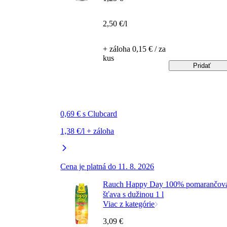
2,50 €/l
+ záloha 0,15 € / za
kus
Pridať
0,69 € s Clubcard
1,38 €/l + záloha
Cena je platná do 11. 8. 2026
Rauch Happy Day 100% pomarančov
šťava s dužinou 1 l
Viac z kategórie
3,09 €