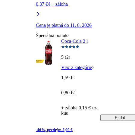
0,37 €/l + záloha
Cena je platná do 11. 8. 2026
Špeciálna ponuka
Coca-Cola 2 l
5 (2)
Viac z kategórie
1,59 €
0,80 €/l
+ záloha 0,15 € / za
kus
Pridať
-46%, predtým 2,99 €