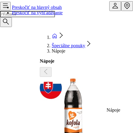
Preskočiť na hlavný obsah
Preskočiť na vyhľadávanie
Špeciálne ponuky
Nápoje
Nápoje
Nápoje