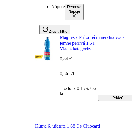
Nápoje
Remove
Nápoje
Zrušiť filtre
Magnesia Prírodná minerálna voda
jemne perlivá 1,5 l
Viac z kategórie
0,84 €
0,56 €/l
+ záloha 0,15 € / za
kus
Pridať
Kúpte 6, ušetrite 1,68 € s Clubcard