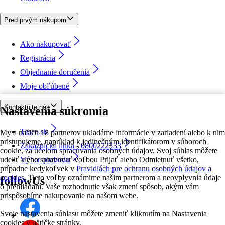
Pred prvým nákupom
Ako nakupovať
Registrácia
Objednanie doručenia
Moje obľúbené
Kontaktujte nás
Nastavenia súkromia
Tesco.sk
My a našich 18 partnerov ukladáme informácie v zariadení alebo k nim
pristupujeme, napríklad k jedinečným identifikátorom v súboroch
Zákaznícka linka - 0800222333
cookie, za účelom spracúvania osobných údajov. Svoj súhlas môžete
udeliť alebo spravovať voľbou Prijať alebo Odmietnuť všetko,
Výber obchodu
prípadne kedykoľvek v
Pravidlách pre ochranu osobných údajov a
cookies.
Tieto voľby oznámime našim partnerom a neovplyvnia údaje
followUs
o prehliadaní. Vaše rozhodnutie však zmení spôsob, akým vám
prispôsobíme nakupovanie na našom webe.
Svoje nastavenia súhlasu môžete zmeniť kliknutím na Nastavenia
cookies v pätičke stránky.