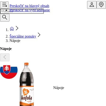
Preskočiť na hlavný obsah
Preskočiť na vyhľadávanie
Špeciálne ponuky
Nápoje
Nápoje
Nápoje