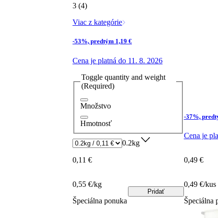
3 (4)
Viac z kategórie
-53%, predtým 1,19 €
Cena je platná do 11. 8. 2026
Toggle quantity and weight
(Required)
Množstvo
-37%, predt
Hmotnosť
Cena je pla
0.2kg
0,11 €
0,49 €
0,55 €/kg
0,49 €/kus
Pridať
Špeciálna ponuka
Špeciálna 