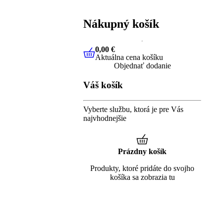
Nákupný košík
0,00 €
Aktuálna cena košíku
0,00 €
Aktuálna cena košíku
Objednať dodanie
Váš košík
Vyberte službu, ktorá je pre Vás
najvhodnejšie
Prázdny košík
Produkty, ktoré pridáte do svojho
košíka sa zobrazia tu