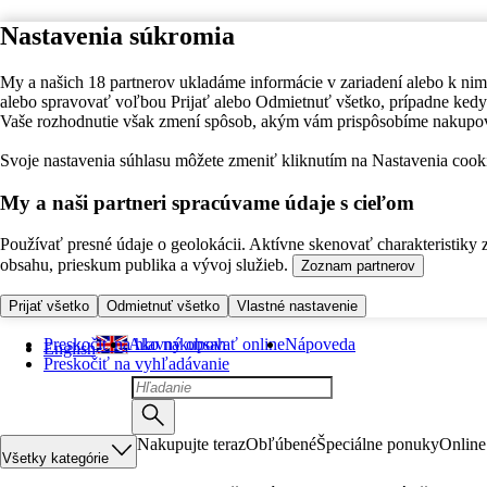
Nastavenia súkromia
My a našich 18 partnerov ukladáme informácie v zariadení alebo k nim
alebo spravovať voľbou Prijať alebo Odmietnuť všetko, prípadne ke
Vaše rozhodnutie však zmení spôsob, akým vám prispôsobíme nakupo
Svoje nastavenia súhlasu môžete zmeniť kliknutím na Nastavenia cooki
My a naši partneri spracúvame údaje s cieľom
Používať presné údaje o geolokácii. Aktívne skenovať charakteristiky 
obsahu, prieskum publika a vývoj služieb.
Zoznam partnerov
Prijať všetko
Odmietnuť všetko
Vlastné nastavenie
Preskočiť na hlavný obsah
Ako nakupovať online
Nápoveda
English
Preskočiť na vyhľadávanie
Nakupujte teraz
Obľúbené
Špeciálne ponuky
Online
Všetky kategórie