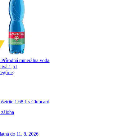
 Prírodná minerálna voda
livá 1,5 l
tegórie
ušetrite 1,68 € s Clubcard
+ záloha
latná do 11. 8. 2026