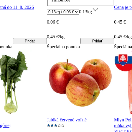
tná do 11. 8. 2026
Cena je p
0.13kg
0,06 €
0,45 €
0,45 €/kg
0,45 €/kg
Pridať
Pridať
ponuka
Špeciálna ponuka
Špeciáln
Jablká červené voľné
Mlyn Poh
górie
múka výb
Viac z ka