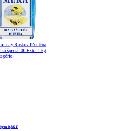
ronský Ruskov Pšeničná
ká špeciál 00 Extra 1 kg
tegórie
dtým 0,86 €