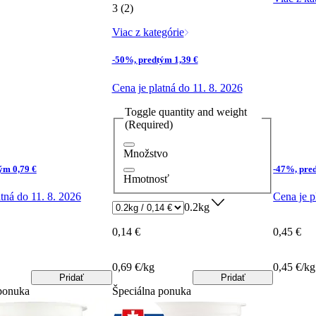
3 (2)
Viac z kategórie
-50%, predtým 1,39 €
Cena je platná do 11. 8. 2026
Toggle quantity and weight
(Required)
Množstvo
ým 0,79 €
-47%, pre
Hmotnosť
tná do 11. 8. 2026
Cena je p
0.2kg
0,14 €
0,45 €
0,69 €/kg
0,45 €/kg
Pridať
Pridať
ponuka
Špeciálna ponuka