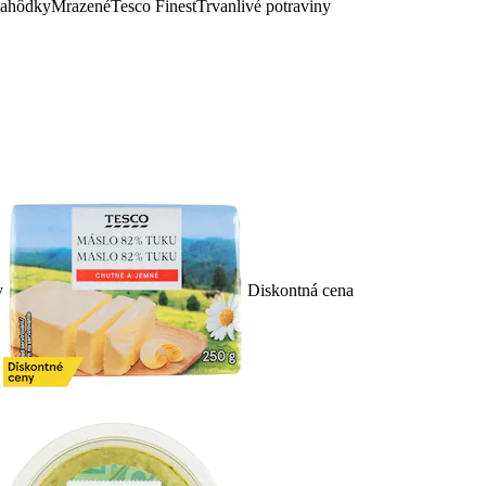
lahôdky
Mrazené
Tesco Finest
Trvanlivé potraviny
y
Diskontná cena