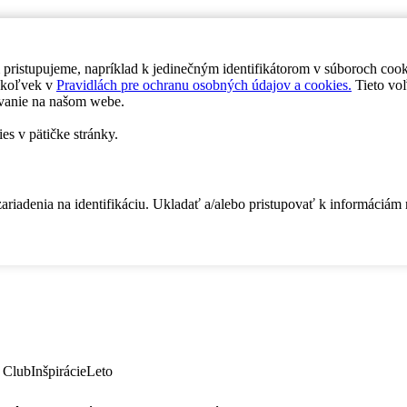
 pristupujeme, napríklad k jedinečným identifikátorom v súboroch coo
dykoľvek v
Pravidlách pre ochranu osobných údajov a cookies.
Tieto voľ
vanie na našom webe.
es v pätičke stránky.
zariadenia na identifikáciu. Ukladať a/alebo pristupovať k informáciám
 Club
Inšpirácie
Leto