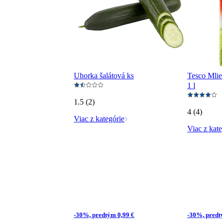
Uhorka šalátová ks
Tesco Mli
1 l
1.5 (2)
4 (4)
Viac z kategórie
Viac z kate
-30%, predtým 0,99 €
-30%, predt