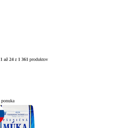
h
1 až 24
z
1 361
produktov
a ponuka