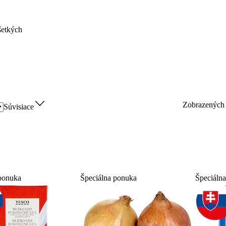
šetkých
Zobrazenýc
Súvisiace
ponuka
Špeciálna ponuka
Špeciáln