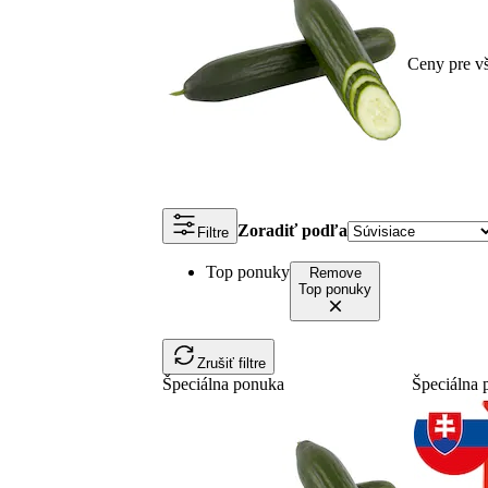
Ceny pre v
Zoradiť podľa
Filtre
Top ponuky
Remove
Top ponuky
Zrušiť filtre
Špeciálna ponuka
Špeciálna 