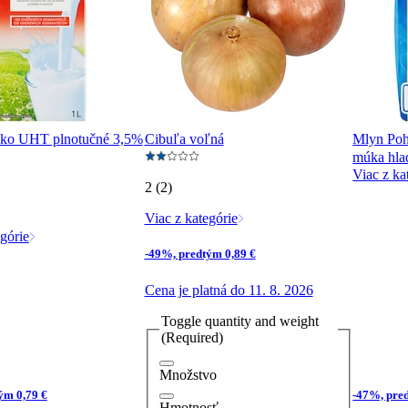
eko UHT plnotučné 3,5%
Cibuľa voľná
Mlyn Poh
múka hlad
Viac z ka
2 (2)
Viac z kategórie
górie
-49%, predtým 0,89 €
Cena je platná do 11. 8. 2026
Toggle quantity and weight
(Required)
Množstvo
ým 0,79 €
-47%, pre
Hmotnosť