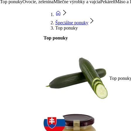
Top ponuky
Ovocie, zelenina
Mliečne výrobky a vajcia
Pekáreň
Mäso a 
Špeciálne ponuky
Top ponuky
Top ponuky
Top ponuk