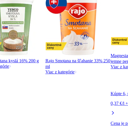
Magnesia
tana kyslá 16% 200 g
Rajo Smotana na šľahanie 33% 250
jemne per
górie
ml
Viac z ka
Viac z kategórie
Kúpte 6, 
0,37 €/l 
Cena je p