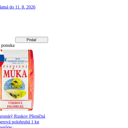
latná do 11. 8. 2026
Pridať
a ponuka
ronský Ruskov Pšeničná
erová polohrubá 1 kg
tegórie