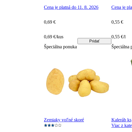
Cena je platná do 11. 8. 2026
Cena je pla
0,69 €
0,55 €
0,69 €/kus
0,55 €/l
Pridať
Špeciálna ponuka
Špeciálna 
Zemiaky voľné skoré
Kaleráb ks
Viac z kate