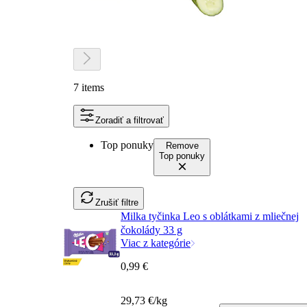
7 items
Zoradiť a filtrovať
Top ponuky
Remove
Top ponuky
Zrušiť filtre
Milka tyčinka Leo s oblátkami z mliečnej
čokolády 33 g
Viac z kategórie
0,99 €
29,73 €/kg