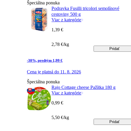
Špeciálna ponuka
Podravka Fusilli tricolori semolínové
cestoviny 500 g
Viac z kategórie
1,39 €
2,78 €/kg
Pridať
-30%, predtým 1,99 €
Cena je platná do 11. 8. 2026
Špeciálna ponuka
Rajo Cottage cheese Pažítka 180 g
Viac z kategórie
0,99 €
5,50 €/kg
Pridať