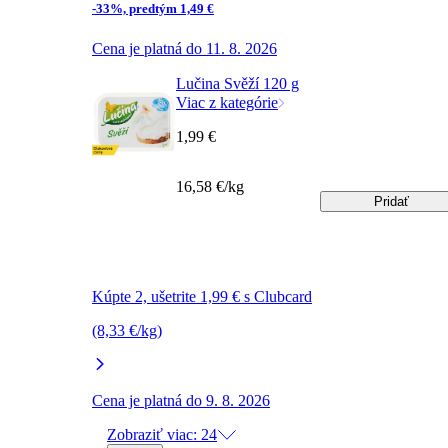
-33%, predtým 1,49 €
Cena je platná do 11. 8. 2026
Lučina Svěží 120 g
Viac z kategórie
1,99 €
16,58 €/kg
Pridať
Kúpte 2, ušetrite 1,99 € s Clubcard
(8,33 €/kg)
Cena je platná do 9. 8. 2026
Zobraziť viac: 24