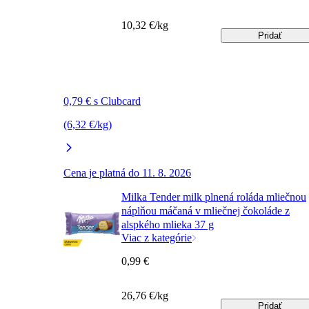
10,32 €/kg
Pridať
0,79 € s Clubcard
(6,32 €/kg)
Cena je platná do 11. 8. 2026
Milka Tender milk plnená roláda mliečnou
náplňou máčaná v mliečnej čokoláde z
alspkého mlieka 37 g
Viac z kategórie
0,99 €
26,76 €/kg
Pridať