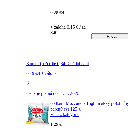
0,28 €/l
+ záloha 0,15 € / za
kus
Pridať
Kúpte 6, ušetrite 0,84 € s Clubcard
0,19 €/l + záloha
Cena je platná do 11. 8. 2026
Galbani Mozzarella Light mäkký polotučn
parený syr 125 g
Viac z kategórie
1,29 €