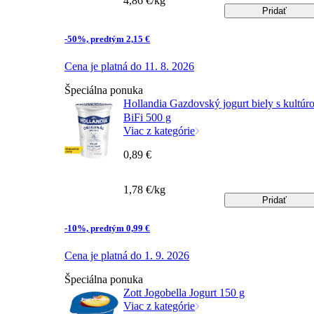
4,86 €/kg
Pridať
-50%, predtým 2,15 €
Cena je platná do 11. 8. 2026
Špeciálna ponuka
Hollandia Gazdovský jogurt biely s kultúr
BiFi 500 g
Viac z kategórie
0,89 €
1,78 €/kg
Pridať
-10%, predtým 0,99 €
Cena je platná do 1. 9. 2026
Špeciálna ponuka
Zott Jogobella Jogurt 150 g
Viac z kategórie