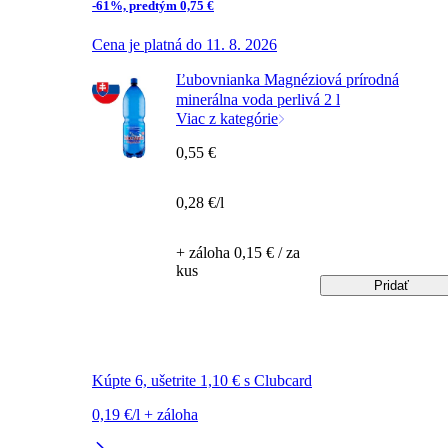
-61%, predtým 0,75 €
Cena je platná do 11. 8. 2026
Ľubovnianka Magnéziová prírodná
minerálna voda perlivá 2 l
Viac z kategórie
0,55 €
0,28 €/l
+ záloha 0,15 € / za
kus
Pridať
Kúpte 6, ušetrite 1,10 € s Clubcard
0,19 €/l + záloha