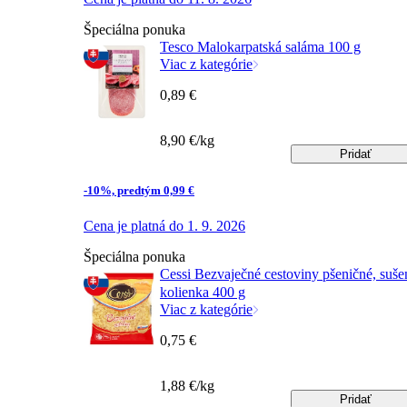
Špeciálna ponuka
Tesco Malokarpatská saláma 100 g
Viac z kategórie
0,89 €
8,90 €/kg
Pridať
-10%, predtým 0,99 €
Cena je platná do 1. 9. 2026
Špeciálna ponuka
Cessi Bezvaječné cestoviny pšeničné, suše
kolienka 400 g
Viac z kategórie
0,75 €
1,88 €/kg
Pridať