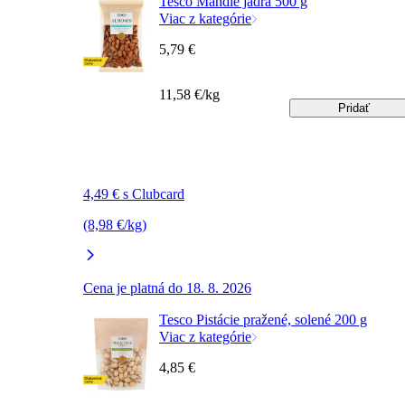
Tesco Mandle jadrá 500 g
Viac z kategórie
5,79 €
11,58 €/kg
Pridať
4,49 € s Clubcard
(8,98 €/kg)
Cena je platná do 18. 8. 2026
Tesco Pistácie pražené, solené 200 g
Viac z kategórie
4,85 €