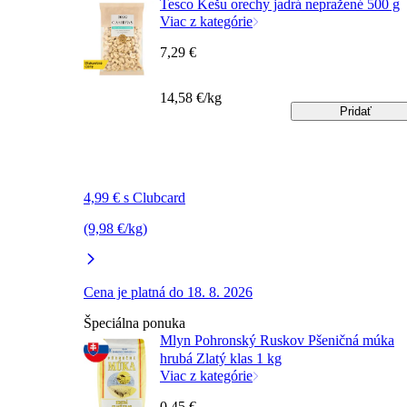
Tesco Kešu orechy jadrá nepražené 500 g
Viac z kategórie
7,29 €
14,58 €/kg
Pridať
4,99 € s Clubcard
(9,98 €/kg)
Cena je platná do 18. 8. 2026
Špeciálna ponuka
Mlyn Pohronský Ruskov Pšeničná múka
hrubá Zlatý klas 1 kg
Viac z kategórie
0,45 €