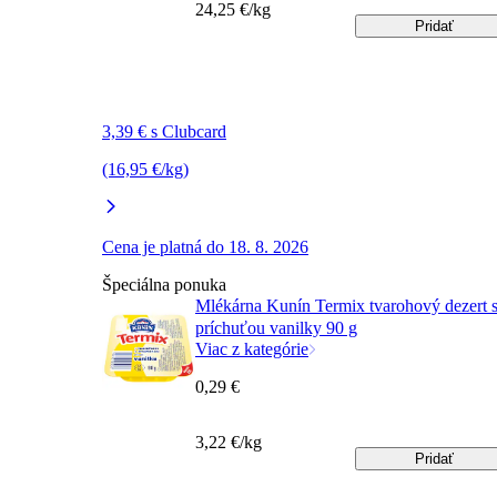
24,25 €/kg
Pridať
3,39 € s Clubcard
(16,95 €/kg)
Cena je platná do 18. 8. 2026
Špeciálna ponuka
Mlékárna Kunín Termix tvarohový dezert 
príchuťou vanilky 90 g
Viac z kategórie
0,29 €
3,22 €/kg
Pridať