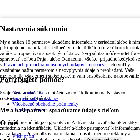
Nastavenia súkromia
My a našich 18 partnerov ukladáme informácie v zariadení alebo k nim
pristupujeme, napríklad k jedinečným identifikátorom v súboroch cook
za účelom spracúvania osobných údajov. Svoj súhlas môžete udeliť al
spravovať voľbou Prijať alebo Odmietnuť všetko, prípadne kedykoľv
v
Pravidlách pre ochranu osobných údajov a cookies.
Tieto voľby
oznámime našim partnerom a neovplyvnia údaje o prehliadaní. Vaše
rozhodnutie však zmení spôsob, akým vám prispôsobíme nakupovanie
Potrebujete pomoc?
na našom webe.
Svoje nastavenia súhlasu môžete zmeniť kliknutím na Nastavenia
Cena doručenia
cookies v pätičke stránky.
Bezpečnosť pri nákupe
Všeobecné obchodné podmienky
Ochrana súkromia
My a naši partneri spracúvame údaje s cieľom
O nás
Používať presné údaje o geolokácii. Aktívne skenovať charakteristiky
zariadenia na identifikáciu. Ukladať a/alebo pristupovať k informáciám
na zariadení. Personalizovaná reklama a obsah, meranie reklamy a
Prístupnosť
obsahu, prieskum publika a vývoj služieb.
Zoznam partnerov