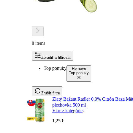
8 items
Zoradiť a filtrovať
Top ponuky
Remove
Top ponuky
Zrušiť filtre
Zlatý Bažant Radler 0,0% Citrón Baza Mä
plechovka 500 ml
Viac z kategórie
1,25 €