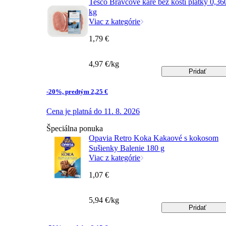
Tesco Bravčové karé bez kosti plátky 0,36
kg
Viac z kategórie
1,79 €
4,97 €/kg
Pridať
-20%, predtým 2,25 €
Cena je platná do 11. 8. 2026
Špeciálna ponuka
Opavia Retro Koka Kakaové s kokosom
Sušienky Balenie 180 g
Viac z kategórie
1,07 €
5,94 €/kg
Pridať