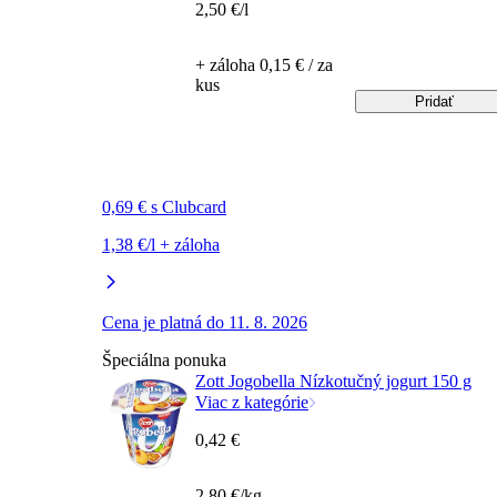
2,50 €/l
+ záloha 0,15 € / za
kus
Pridať
0,69 € s Clubcard
1,38 €/l + záloha
Cena je platná do 11. 8. 2026
Špeciálna ponuka
Zott Jogobella Nízkotučný jogurt 150 g
Viac z kategórie
0,42 €
2,80 €/kg