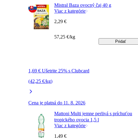
Mistral Baza ovocný čaj 40 g
Viac z kategórie
2,29 €
57,25 €/kg
Pridať
1,69 € Ušetrite 25% s Clubcard
(42,25 €/kg)
Cena je platná do 11. 8. 2026
Mattoni Multi jemne perlivá s príchuťou
tropického ovocia 1,5 l
Viac z kategórie
1,49 €