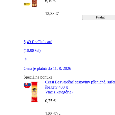
6,19 €
12,38 €/l
Pridať
5,49 € s Clubcard
(10,98 €/l)
Cena je platná do 11. 8. 2026
Špeciálna ponuka
Cessi Bezvaječné cestoviny pšeničné, suše
špagety 400 g
Viac z kategórie
0,75 €
1,88 €/kg