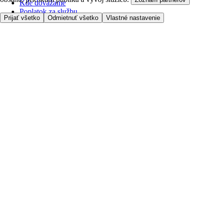
Kde dovážame
Poplatok za službu
Prijať všetko
Odmietnuť všetko
Vlastné nastavenie
Nastavenia cookies
Možnosti platby
Tesco.sk
Clubcard
Pred prvým nákupom
Ako nakupovať
Registrácia
Objednanie doručenia
Moje obľúbené
Kontaktujte nás
Tesco.sk
Zákaznícka linka - 0800222333
Výber obchodu
Potrebujete pomoc?
Cena doručenia