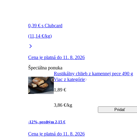
0,39 € s Clubcard
(11,14 €/kg)
Cena je platná do 11. 8. 2026
Špeciálna ponuka
Rustikálny chlieb z kamennej pece 490 g
Viac z kategórie
1,89 €
3,86 €/kg
Pridať
-12%, predtým 2,15 €
Cena je platná do 11. 8. 2026