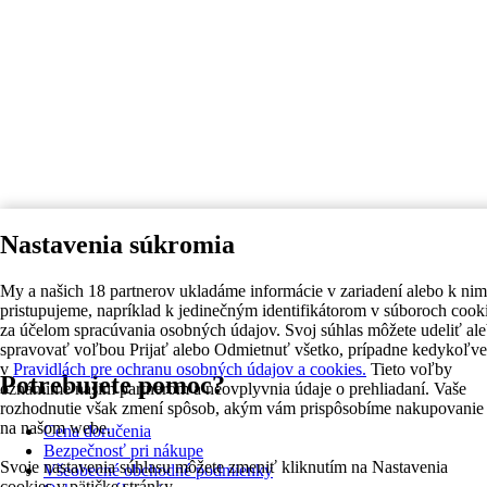
Nastavenia súkromia
My a našich 18 partnerov ukladáme informácie v zariadení alebo k nim
pristupujeme, napríklad k jedinečným identifikátorom v súboroch cook
za účelom spracúvania osobných údajov. Svoj súhlas môžete udeliť al
spravovať voľbou Prijať alebo Odmietnuť všetko, prípadne kedykoľv
v
Pravidlách pre ochranu osobných údajov a cookies.
Tieto voľby
Potrebujete pomoc?
oznámime našim partnerom a neovplyvnia údaje o prehliadaní. Vaše
rozhodnutie však zmení spôsob, akým vám prispôsobíme nakupovanie
na našom webe.
Cena doručenia
Bezpečnosť pri nákupe
Svoje nastavenia súhlasu môžete zmeniť kliknutím na Nastavenia
Všeobecné obchodné podmienky
cookies v pätičke stránky.