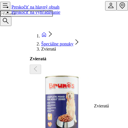
Preskočiť na hlavný obsah
Preskočiť na vyhľadávanie
Špeciálne ponuky
Zvieratá
Zvieratá
Zvieratá