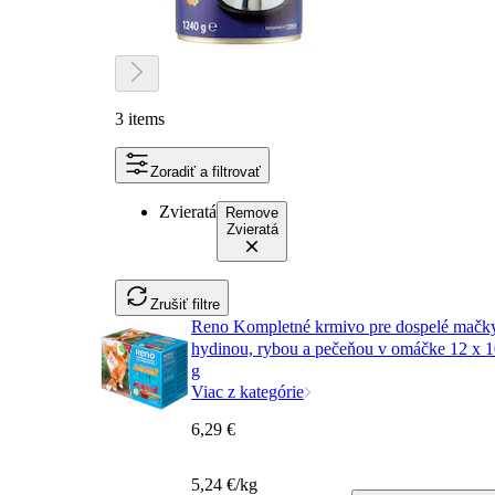
3 items
Zoradiť a filtrovať
Zvieratá
Remove
Zvieratá
Zrušiť filtre
Reno Kompletné krmivo pre dospelé mačky
hydinou, rybou a pečeňou v omáčke 12 x 
g
Viac z kategórie
6,29 €
5,24 €/kg