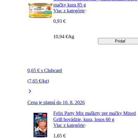
mačky kura 85 g
Viac z kategórie
0,93 €
10,94 €/kg
Pridať
0,65 € s Clubcard
(7,65 €/kg)
Cena je platná do 10. 8. 2026
Felix Party Mix maškrty pre mačky Mixed
Grill hovädzie, kura, losos 60 g
Viac z kategórie
1,65 €