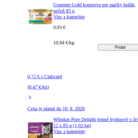
Gourmet Gold konzerva pre mačky králik,
pečeň 85 g
Viac z kategórie
0,93 €
10,94 €/kg
Pridať
0,72 € s Clubcard
(8,47 €/kg)
Cena je platná do 10. 8. 2026
Whiskas Pure Delight jemné hydinové v že
12 x 85 g (1,02 kg)
Viac z kategórie