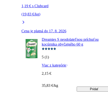
1,19 € s Clubcard
(19,83 €/kg)
Cena je platná do 17. 8. 2026
Dreamies S neodolateľnou príchuťou
kocúrnika obyčajného 60 g
5 (1)
Viac z kategórie
2,15 €
35,83 €/kg
Pridať