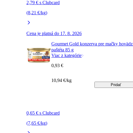
2,79 € s Clubcard
(8,21 €/kg)
Cena je platná do 17. 8. 2026
Gourmet Gold konzerva pre mačky hovädz
paštéta 85 g
Viac z kategórie
0,93 €
10,94 €/kg
Pridať
0,65 € s Clubcard
(7,65 €/kg)