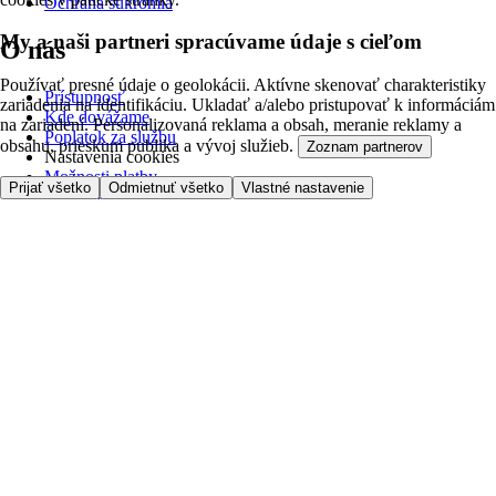
Ochrana súkromia
My a naši partneri spracúvame údaje s cieľom
O nás
Používať presné údaje o geolokácii. Aktívne skenovať charakteristiky
Prístupnosť
zariadenia na identifikáciu. Ukladať a/alebo pristupovať k informáciám
Kde dovážame
na zariadení. Personalizovaná reklama a obsah, meranie reklamy a
Poplatok za službu
obsahu, prieskum publika a vývoj služieb.
Zoznam partnerov
Nastavenia cookies
Možnosti platby
Prijať všetko
Odmietnuť všetko
Vlastné nastavenie
Tesco.sk
Clubcard
Pred prvým nákupom
Ako nakupovať
Registrácia
Objednanie doručenia
Moje obľúbené
Kontaktujte nás
Tesco.sk
Zákaznícka linka - 0800222333