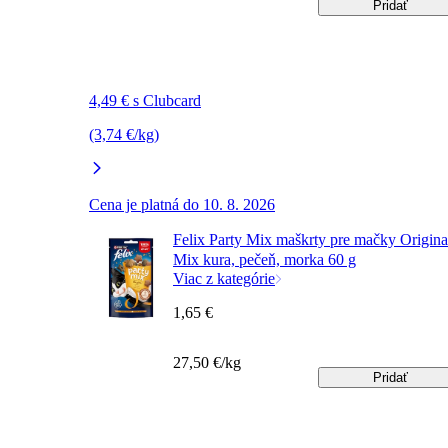
Pridať
4,49 € s Clubcard
(3,74 €/kg)
Cena je platná do 10. 8. 2026
Felix Party Mix maškrty pre mačky Origina
Mix kura, pečeň, morka 60 g
Viac z kategórie
1,65 €
27,50 €/kg
Pridať