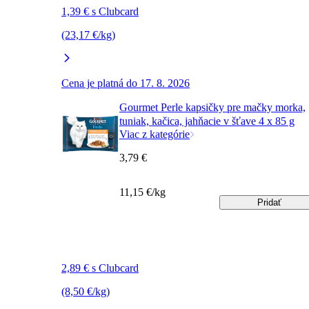
1,39 € s Clubcard
(23,17 €/kg)
Cena je platná do 17. 8. 2026
Gourmet Perle kapsičky pre mačky morka,
tuniak, kačica, jahňacie v šťave 4 x 85 g
Viac z kategórie
3,79 €
11,15 €/kg
Pridať
2,89 € s Clubcard
(8,50 €/kg)