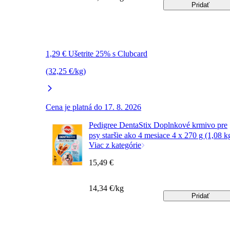
Pridať
1,29 € Ušetrite 25% s Clubcard
(32,25 €/kg)
Cena je platná do 17. 8. 2026
Pedigree DentaStix Doplnkové krmivo pre
psy staršie ako 4 mesiace 4 x 270 g (1,08 k
Viac z kategórie
15,49 €
14,34 €/kg
Pridať