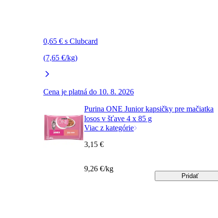
0,65 € s Clubcard
(7,65 €/kg)
Cena je platná do 10. 8. 2026
Purina ONE Junior kapsičky pre mačiatka
losos v šťave 4 x 85 g
Viac z kategórie
3,15 €
9,26 €/kg
Pridať