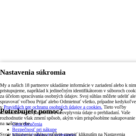
Nastavenia súkromia
My a našich 18 partnerov ukladáme informácie v zariadení alebo k nim
pristupujeme, napríklad k jedinečným identifikátorom v súboroch cook
za účelom spracúvania osobných údajov. Svoj súhlas môžete udeliť al
spravovať voľbou Prijať alebo Odmietnuť všetko, prípadne kedykoľv
v
Pravidlách pre ochranu osobných údajov a cookies.
Tieto voľby
Potrebujete pomoc?
oznámime našim partnerom a neovplyvnia údaje o prehliadaní. Vaše
rozhodnutie však zmení spôsob, akým vám prispôsobíme nakupovanie
na našom webe.
Cena doručenia
Bezpečnosť pri nákupe
Svoje nastavenia súhlasu môžete zmeniť kliknutím na Nastavenia
Všeobecné obchodné podmienky