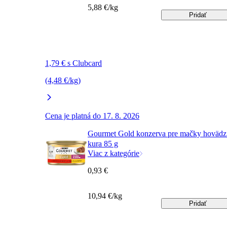
5,88 €/kg
Pridať
1,79 € s Clubcard
(4,48 €/kg)
Cena je platná do 17. 8. 2026
Gourmet Gold konzerva pre mačky hovädzi
kura 85 g
Viac z kategórie
0,93 €
10,94 €/kg
Pridať