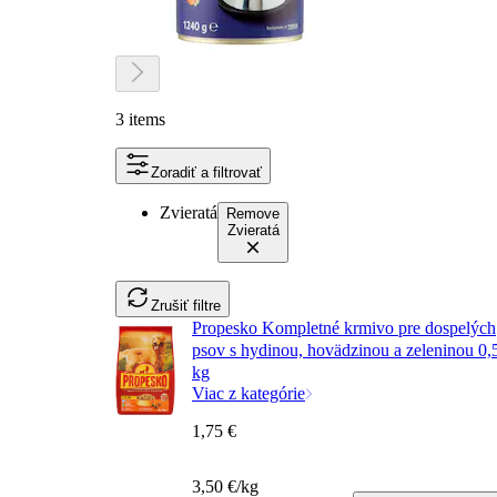
3 items
Zoradiť a filtrovať
Zvieratá
Remove
Zvieratá
Zrušiť filtre
Propesko Kompletné krmivo pre dospelých
psov s hydinou, hovädzinou a zeleninou 0,
kg
Viac z kategórie
1,75 €
3,50 €/kg