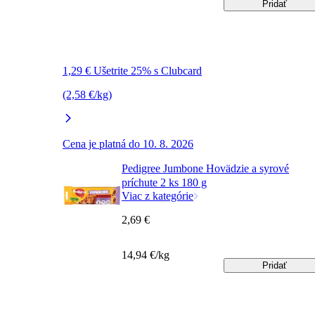
Pridať
1,29 € Ušetrite 25% s Clubcard
(2,58 €/kg)
Cena je platná do 10. 8. 2026
Pedigree Jumbone Hovädzie a syrové
príchute 2 ks 180 g
Viac z kategórie
2,69 €
14,94 €/kg
Pridať