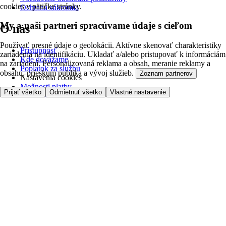
cookies v pätičke stránky.
Ochrana súkromia
My a naši partneri spracúvame údaje s cieľom
O nás
Používať presné údaje o geolokácii. Aktívne skenovať charakteristiky
Prístupnosť
zariadenia na identifikáciu. Ukladať a/alebo pristupovať k informáciám
Kde dovážame
na zariadení. Personalizovaná reklama a obsah, meranie reklamy a
Poplatok za službu
obsahu, prieskum publika a vývoj služieb.
Zoznam partnerov
Nastavenia cookies
Možnosti platby
Prijať všetko
Odmietnuť všetko
Vlastné nastavenie
Tesco.sk
Clubcard
Pred prvým nákupom
Ako nakupovať
Registrácia
Objednanie doručenia
Moje obľúbené
Kontaktujte nás
Tesco.sk