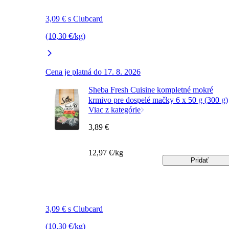
3,09 € s Clubcard
(10,30 €/kg)
Cena je platná do 17. 8. 2026
Sheba Fresh Cuisine kompletné mokré
krmivo pre dospelé mačky 6 x 50 g (300 g)
Viac z kategórie
3,89 €
12,97 €/kg
Pridať
3,09 € s Clubcard
(10,30 €/kg)