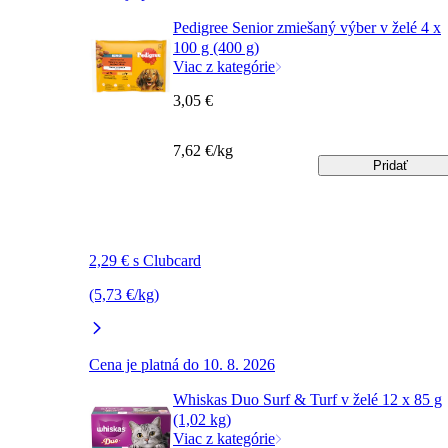
Pedigree Senior zmiešaný výber v želé 4 x
100 g (400 g)
Viac z kategórie
3,05 €
7,62 €/kg
Pridať
2,29 € s Clubcard
(5,73 €/kg)
Cena je platná do 10. 8. 2026
Whiskas Duo Surf & Turf v želé 12 x 85 g
(1,02 kg)
Viac z kategórie