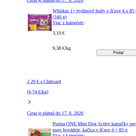
Cena je platná do 17. 8. 2026
Whiskas 1+ hydinové hody v šťave 4 x 85 
(340 g)
Viac z kategórie
3,19 €
9,38 €/kg
Pridať
2,29 € s Clubcard
(6,74 €/kg)
Cena je platná do 17. 8. 2026
Purina ONE Mini Dog Active kapsičky pre
psov hovädzie, kačica v šťave 4 × 85 g
Viac z kategórie