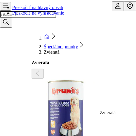
Preskočiť na hlavný obsah
Preskočiť na vyhľadávanie
Špeciálne ponuky
Zvieratá
Zvieratá
Zvieratá