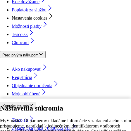
Kde dovážame
Poplatok za službu
Nastavenia cookies
Možnosti platby
Tesco.sk
Clubcard
Pred prvým nákupom
Ako nakupovať
Registrácia
Objednanie doručenia
Moje obľúbené
Kontaktujte nás
Nastavenia súkromia
Tesco.sk
My a našich 18 partnerov ukladáme informácie v zariadení alebo k nim
pristupujeme, napríklad k jedinečným identifikátorom v súboroch
Zákaznícka linka - 0800222333