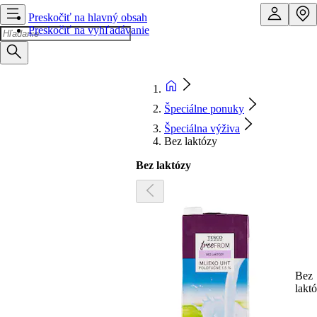
Preskočiť na hlavný obsah
Preskočiť na vyhľadávanie
Špeciálne ponuky
Špeciálna výživa
Bez laktózy
Bez laktózy
Bez
lakt