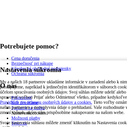
Potrebujete pomoc?
Cena doručenia
Bezpečnosť pri nákupe
Nastavenia súkromia
Všeobecné obchodné podmienky
Ochrana súkromia
My a našich 18 partnerov ukladáme informácie v zariadení alebo k nim
O nás
pristupujeme, napríklad k jedinečným identifikátorom v súboroch cooki
účelom spracúvania osobných údajov. Svoj súhlas môžete udeliť alebo
spravovať voľbou Prijať alebo Odmietnuť všetko, prípadne kedykoľve
Prístupnosť
Pravidlách pre ochranu osobných údajov a cookies.
Tieto voľby ozná
Kde dovážame
našim partnerom a neovplyvnia údaje o prehliadaní. Vaše rozhodnutie 
Poplatok za službu
zmení spôsob, akým vám prispôsobíme nakupovanie na našom webe.
Nastavenia cookies
Možnosti platby
Svoje nastavenia súhlasu môžete zmeniť kliknutím na Nastavenia cook
Tesco.sk