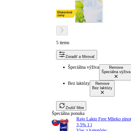
5 items
Zoradiť a filtrovať
Špeciálna výživa
Remove
Špeciálna výživa
Bez laktózy
Remove
Bez laktózy
Zrušiť filtre
Špeciálna ponuka
Rajo Lakto Free Mlieko plno
3,5% 1 l
Viac z kategórie