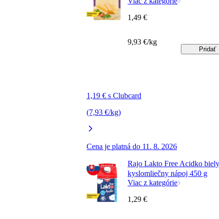
Viac z kategórie
1,49 €
9,93 €/kg
Pridať
1,19 € s Clubcard
(7,93 €/kg)
Cena je platná do 11. 8. 2026
Rajo Lakto Free Acidko biel
kyslomliečny nápoj 450 g
Viac z kategórie
1,29 €