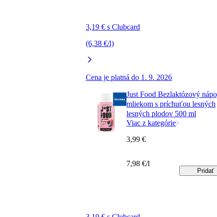
3,19 € s Clubcard
(6,38 €/l)
Cena je platná do 1. 9. 2026
Just Food Bezlaktózový nápo
mliekom s príchuťou lesných
lesných plodov 500 ml
Viac z kategórie
3,99 €
7,98 €/l
Pridať
3,19 € s Clubcard