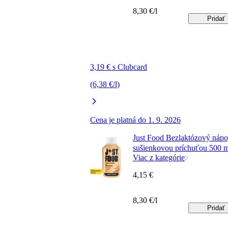
8,30 €/l
Pridať
3,19 € s Clubcard
(6,38 €/l)
Cena je platná do 1. 9. 2026
Just Food Bezlaktózový nápo
sušienkovou príchuťou 500 
Viac z kategórie
4,15 €
8,30 €/l
Pridať