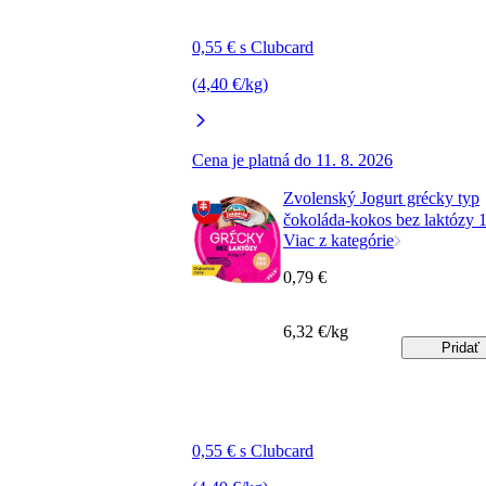
0,55 € s Clubcard
(4,40 €/kg)
Cena je platná do 11. 8. 2026
Zvolenský Jogurt grécky typ
čokoláda-kokos bez laktózy 
Viac z kategórie
0,79 €
6,32 €/kg
Pridať
0,55 € s Clubcard