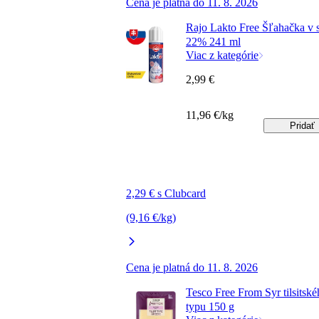
Cena je platná do 11. 8. 2026
Rajo Lakto Free Šľahačka v s
22% 241 ml
Viac z kategórie
2,99 €
11,96 €/kg
Pridať
2,29 € s Clubcard
(9,16 €/kg)
Cena je platná do 11. 8. 2026
Tesco Free From Syr tilsitsk
typu 150 g