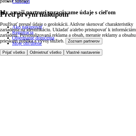
pätičke stránky.
Clubcard
My a naši partneri spracúvame údaje s cieľom
Pred prvým nákupom
Používať presné údaje o geolokácii. Aktívne skenovať charakteristiky
Ako nakupovať
zariadenia na identifikáciu. Ukladať a/alebo pristupovať k informáciám
Registrácia
zariadení. Personalizovaná reklama a obsah, meranie reklamy a obsahu
Objednanie doručenia
prieskum publika a vývoj služieb.
Zoznam partnerov
Moje obľúbené
Prijať všetko
Odmietnuť všetko
Vlastné nastavenie
Kontaktujte nás
Tesco.sk
Zákaznícka linka - 0800222333
Výber obchodu
Potrebujete pomoc?
Cena doručenia
Bezpečnosť pri nákupe
Všeobecné obchodné podmienky
Ochrana súkromia