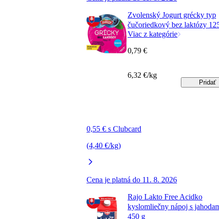
Zvolenský Jogurt grécky typ
čučoriedkový bez laktózy 12
Viac z kategórie
0,79 €
6,32 €/kg
Pridať
0,55 € s Clubcard
(4,40 €/kg)
Cena je platná do 11. 8. 2026
Rajo Lakto Free Acidko
kyslomliečny nápoj s jahoda
450 g