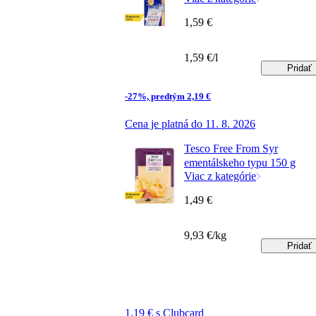
1,59 €
1,59 €/l
Pridať
-27%, predtým 2,19 €
Cena je platná do 11. 8. 2026
Tesco Free From Syr
ementálskeho typu 150 g
Viac z kategórie
1,49 €
9,93 €/kg
Pridať
1,19 € s Clubcard