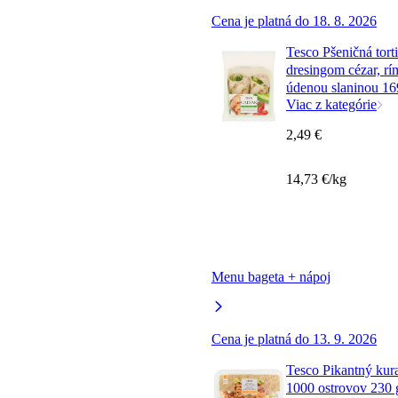
Cena je platná do 18. 8. 2026
Tesco Pšeničná tort
dresingom cézar, r
údenou slaninou 16
Viac z kategórie
2,49 €
14,73 €/kg
Menu bageta + nápoj
Cena je platná do 13. 9. 2026
Tesco Pikantný kura
1000 ostrovov 230 