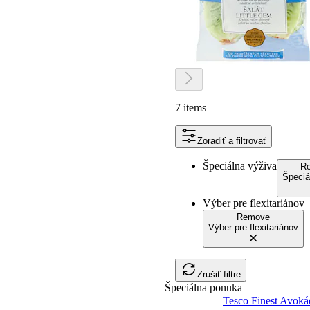
7 items
Zoradiť a filtrovať
Špeciálna výživa
R
Špeciá
Výber pre flexitariánov
Remove
Výber pre flexitariánov
Zrušiť filtre
Špeciálna ponuka
Tesco Finest Avokád