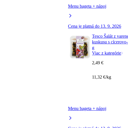
Menu bageta + nápoj
Cena je platná do 13. 9. 2026
Tesco Šalát z varene
kuskusu s cícerovo
g
Viac z kategórie
2,49 €
11,32 €/kg
Menu bageta + nápoj