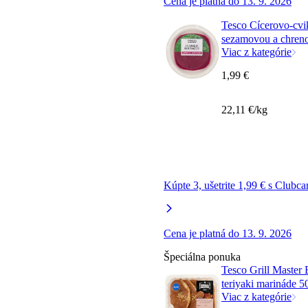
Cena je platná do 13. 9. 2026
Tesco Cícerovo-cvik
sezamovou a chreno
Viac z kategórie
1,99 €
22,11 €/kg
Kúpte 3, ušetrite 1,99 € s Clubca
Cena je platná do 13. 9. 2026
Špeciálna ponuka
Tesco Grill Master 
teriyaki marináde 5
Viac z kategórie