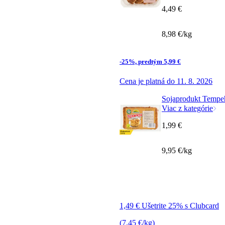
4,49 €
8,98 €/kg
-25%, predtým 5,99 €
Cena je platná do 11. 8. 2026
Sojaprodukt Tempe
Viac z kategórie
1,99 €
9,95 €/kg
1,49 € Ušetrite 25% s Clubcard
(7,45 €/kg)