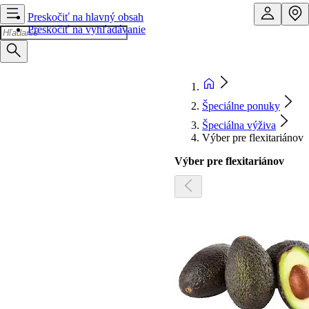
Preskočiť na hlavný obsah
Preskočiť na vyhľadávanie
Špeciálne ponuky
Špeciálna výživa
Výber pre flexitariánov
Výber pre flexitariánov