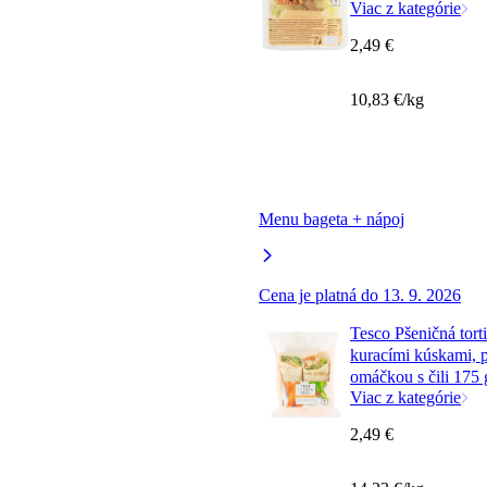
Viac z kategórie
2,49 €
10,83 €/kg
Menu bageta + nápoj
Cena je platná do 13. 9. 2026
Tesco Pšeničná tort
kuracími kúskami, 
omáčkou s čili 175 
Viac z kategórie
2,49 €