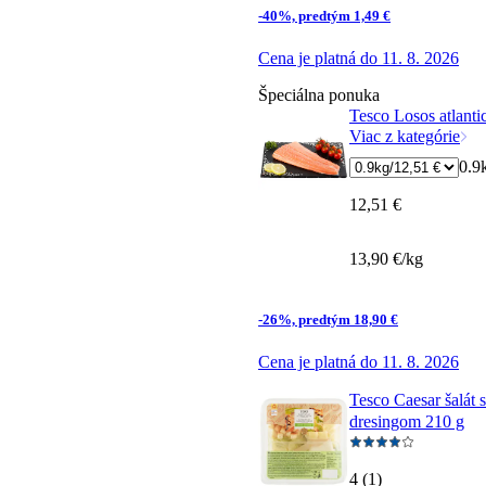
-40%, predtým 1,49 €
Cena je platná do 11. 8. 2026
Špeciálna ponuka
Tesco Losos atlantic
Viac z kategórie
0.9
12,51 €
13,90 €/kg
-26%, predtým 18,90 €
Cena je platná do 11. 8. 2026
Tesco Caesar šalát 
dresingom 210 g
4 (1)