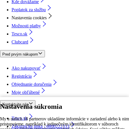
Kde dovážame
Poplatok za službu
Nastavenia cookies
Možnosti platby
Tesco.sk
Clubcard
Pred prvým nákupom
Ako nakupovať
Registrácia
Objednanie doručenia
Moje obľúbené
Kontaktujte nás
Nastavenia súkromia
Tesco.sk
My a našich 18 partnerov ukladáme informácie v zariadení alebo k nim
pristupujeme, napríklad k jedinečným identifikátorom v súboroch
Zákaznícka linka - 0800222333