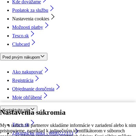
Kde dovážame
Poplatok za službu
Nastavenia cookies
Možnosti platby
Tesco.sk
Clubcard
Pred prvým nákupom
Ako nakupovať
Registrácia
Objednanie doručenia
Moje obľúbené
Kontaktujte nás
Nastavenia súkromia
Tesco.sk
My a našich 18 partnerov ukladáme informácie v zariadení alebo k nim
pristupujeme, napríklad k jedinečným identifikátorom v súboroch
Zákaznícka linka - 0800222333